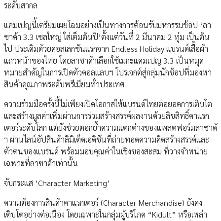
ระดับสากล
แคมเปญนี้เตรียมเผยโฉมอย่างเป็นทางการต้อนรับมหกรรมช้อป ‘ลา
ซาด้า 3.3 เซลใหญ่ ใส่เต็มต้นปี’ตั้งแต่วันที่ 2 มีนาคม 2 ทุ่ม เป็นต้น
ไป ประเดิมด้วยคอลเลกชันแรกจาก Endless Holiday แบรนด์เสื้อผ้า
แถวหน้าของไทย โดยลาซาด้าเลือกใช้เมกะแคมเปญ 3.3 เป็นหมุด
หมายสำคัญในการเปิดตัวคอลแลบฯ โปรเจกต์สู่กลุ่มนักช้อปที่มองหา
สินค้าคุณภาพระดับพรีเมียมทั่วประเทศ
ความร่วมมือครั้งนี้ไม่เพียงเปิดโอกาสให้แบรนด์ไทยต่อยอดการเติบโต
และสร้างมูลค่าเพิ่มผ่านการร่วมสร้างสรรค์ผลงานด้วยลิขสิทธิ์คาแรก
เตอร์ระดับโลก แต่ยังช่วยตอกย้ำความแตกต่างของแพลตฟอร์มลาซาด้
า ผ่านไลน์อัปสินค้าลิมิเต็ดเอดิชันที่ถ่ายทอดความคิดสร้างสรรค์และ
ตัวตนของแบรนด์ พร้อมมอบคุณค่าในเชิงของสะสม ที่วางจำหน่าย
เฉพาะที่ลาซาด้าเท่านั้น
จับกระแส ‘Character Marketing’
ความต้องการสินค้าคาแรกเตอร์ (Character Merchandise) ยังคง
เติบโตอย่างต่อเนื่อง โดยเฉพาะในกลุ่มผู้บริโภค “Kidult” หรือเหล่า