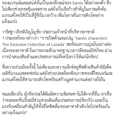
ของแบรนด์และเสน่ห์อันเป็นเอกลักษณ์ของ Sanrio ได้อย่างลงตัว ซึ่ง
ไม่เพียงช่วยกระตุ้นยอดขาย แต่ยังเป็นอีกก้าวสำคัญในการผลักดัน
แบรนด์ไทยให้เป็นที่รู้จักในวงกว้าง เพิ่มโอกาสในการเติบโตอย่าง
แข็งแกร่ง
วาริสฐา เกียรติภิญโญชัย ประธานเจ้าหน้าที่บริหารลาซาด้
า ประเทศไทย กล่าวว่า “การเปิดตัวแคมเปญ ‘Sanrio characters:
The Exclusive Collection at Lazada’ สะท้อนความมุ่งมั่นอย่างต่อ
เนื่องของลาซาด้าในการยกระดับมาตรฐานวงการอีคอมเมิร์ซไทย ผ่าน
การนำเสนอสินค้าและประสบการณ์ที่เหนือกว่าให้แก่นักช้อป
ซึ่งความร่วมมือครั้งนี้ ไม่เพียงมอบความเอ็กซ์คลูซีฟด้วยสินค้าลิมิเต็ด
เอดิชันบนแพลตฟอร์ม แต่ยังช่วยปลดล็อกศักยภาพของดีไซเนอร์และ
แบรนด์ไทยให้สามารถเติบโตพร้อมสร้างมูลค่าแบรนด์อย่างยั่งยืน
ขณะเดียวกัน นักช้อปจะได้สัมผัสความพิเศษหาไม่ได้จากที่อื่น เราเชื่อ
ว่าคอลเลกชันนี้จะมีส่วนช่วยเติมเต็มประสบการณ์ช้อปปิง และเป็น
แรงขับเคลื่อนสำคัญให้ทั้งอีโคซิสเต็มของลาซาด้าเติบโตไปพร้อมกัน
อย่างแข็งแกร่ง”