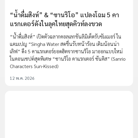
“น้ำดื่มสิงห์” & “ซานริโอ” แปลงโฉม 5 คา
แรกเตอร์ดังในลุคไทยสุดคิวท์ลงขวด
“น้ำดื่มสิงห์” เปิดตัวฉลากคอลเลกชันลิมิเต็ดรับซัมเมอร์ ใน
แคมเปญ “Singha Water สดชื่นรับหน้าร้อน เติมน้อนน่า
เลิฟ” ดึง 5 คาแรกเตอร์ยอดฮิตจากซานริโอ มาออกแบบใหม่
ในคอนเซปต์สุดพิเศษ “ซานริโอ คาแรกเตอร์ ซันคิส” (Sanrio
Characters Sun-Kissed)
12 พ.ค. 2026