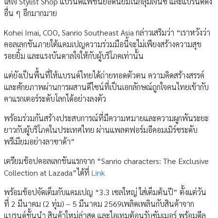
ใส่ใจ Stylist Shop แบรนด์แฟชั่นยอดนิยมในกลุ่มเจนซี และแบรนด์ดัง
อื่น ๆ อีกมากมาย
Kohei Imai, COO, Sanrio Southeast Asia กล่าวเสริมว่า “เราหวังว่า
คอลเลกชันภายใต้แคมเปญความร่วมมือนี้จะไม่เพียงสร้างความสุข
รอยยิ้ม และแรงบันดาลใจให้กับผู้บริโภคเท่านั้น
แต่ยังเป็นพื้นที่ให้แบรนด์ไทยได้ถ่ายทอดตัวตน ความคิดสร้างสรรค์
และศักยภาพผ่านการผสานดีไซน์ที่เป็นเอกลักษณ์ถูกใจคนไทยเข้ากับ
คาแรกเตอร์ระดับโลกได้อย่างลงตัว
พร้อมร่วมกันสร้างประสบการณ์ที่มีความหมายและความผูกพันระยะ
ยาวกับผู้บริโภคในประเทศไทย ผ่านแพลตฟอร์มอีคอมเมิร์ซระดับ
พรีเมียมอย่างลาซาด้า”
เตรียมช้อปคอลเลกชันแรกจาก “Sanrio characters: The Exclusive
Collection at Lazada”ได้ที่
Link
พร้อมช้อปจัดเต็มกับแคมเปญ “3.3 เซลใหญ่ ใส่เต็มต้นปี” ตั้งแต่วัน
ที่ 2 มีนาคม (2 ทุ่ม) – 5 มีนาคม 2569เพลิดเพลินกับสินค้าจาก
แบรนด์ชั้นนำ สินค้าใหม่ล่าสุด และไอเทมต้อนรับซัมเมอร์ พร้อมดีล