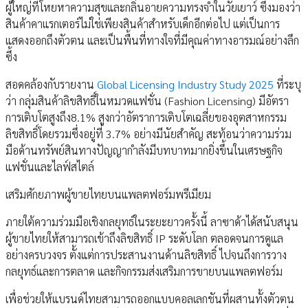
ผู้ใหญ่ที่โหยหาความสุขและกลิ่นอายความทรงจำในวัยเยาว์ ซึ่งมองว่า
สินค้าคาแรกเตอร์ไม่ใช่เพียงสินค้าสำหรับเด็กอีกต่อไป แต่เป็นการ
แสดงออกถึงตัวตน และเป็นพื้นที่ทางใจที่มีคุณค่าทางอารมณ์อย่างลึก
ซึ้ง
สอดคล้องกับรายงาน
Global Licensing Industry Study 2025
ที่ระบุ
ว่า กลุ่มสินค้าลิขสิทธิ์ในหมวดแฟชั่น (Fashion Licensing) มีอัตรา
การเติบโตสูงถึง8.1% สูงกว่าอัตราการเติบโตเฉลี่ยของอุตสาหกรรม
ลิขสิทธิ์โดยรวมซึ่งอยู่ที่ 3.7% อย่างมีนัยสำคัญ สะท้อนว่าความร่วม
มือด้านทรัพย์สินทางปัญญากำลังมีบทบาทมากยิ่งขึ้นในเศรษฐกิจ
แฟชั่นและไลฟ์สไตล์
เสริมศักยภาพผู้ขายไทยบนแพลตฟอร์มพรีเมียม
ภายใต้ความร่วมมือเชิงกลยุทธ์ในระยะยาวครั้งนี้ ลาซาด้าได้สนับสนุน
ผู้ขายไทยให้สามารถเข้าถึงลิขสิทธิ์ IP ระดับโลก ตลอดจนการดูแล
อย่างครบวงจร ตั้งแต่การประสานงานด้านลิขสิทธิ์ ไปจนถึงการวาง
กลยุทธ์และการตลาด และกิจกรรมส่งเสริมการขายบนแพลตฟอร์ม
เพื่อช่วยให้แบรนด์ไทยสามารถออกแบบคอลเลกชันที่ผสานทั้งตัวตน