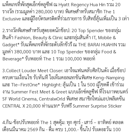
แพ็คเกจที่พักสุดเอ็กซ์คลูซีฟ ณ Hyatt Regency Hua Hin รวม 20
รางวัล (รวมมูลค่า 280,000 บาท) พิเศษสำหรับสมาชิก The 1
Exclusive และผู้ถือบัตรเครดิตที่ร่วมรายการ รับสิทธิ์ลุ้นเพิ่มเป็น 3 เท่า
2.รางวัลพิเศษสำหรับสุดยอดนักช้อป: 20 Top Spender ของกลุ่ม
สินค้า Fashion, Beauty & Clinic และกลุ่มสินค้า IT, Mobile &
Gadget* รับแพ็คเกจที่พักระดับลักชัวรี ณ THE BARAI HUAHIN รวม
มูลค่า 380,000 บาท และ 10 Top Spender ของกลุ่ม Food &
Beverage* รับพอยท์ The 1 รวม 100,000 พอยท์
3.Collect Louder Meet Closer: เอาใจแฟนคลับศิลปินดัง เมื่อช้อป
ครบตามเงื่อนไข รับทันที ไอเท็มคอลเลกชันพิเศษ Keng–Namping
และ Tle–FirstOne* Highlight: ลุ้นเป็น 1 ใน 500 ผู้โชคดี เข้าร่วม
งาน Summer Fest Meet & Greet แบบเอ็กซ์คลูซีฟ ที่โรงภาพยนตร์
SF World Cinema, CentralwOrld พิเศษ! สมาชิกใหม่แอปพลิเคชัน
CENTRAL X 20,000 ท่านแรก* รับฟรี Summer Surprise Sticker
4.กิน-ช้อปรับพอยท์ The 1 สุดคุ้ม: ทุก ศุกร์ - เสาร์ – อาทิตย์ ตลอด
เดือนมีนาคม 2569 กิน - ดื่ม ครบ 1,000.- ขึ้นไป รับเดอะวัน 100