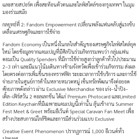
และสายสปอร์ต เพื่อสะท้อนตัวตนและไลฟ์สไตล์ของกรุงเทพฯ ในมุม
มองร่วมสมัย
กลยุทธ์ที่ 2: Fandom Empowerment เปลี่ยนพลังแฟนคลับสู่แรงขับ
เคลื่อนเศรษฐกิจและการใช้จ่าย
Fandom Economy เป็นหนึ่งในกลไกสำคัญของเศรษฐกิจไลฟ์สไตล์ยุค
ใหม่ โดยข้อมูลจากแคมเปญที่มีศิลปินร่วมกิจกรรมพบว่า กลุ่มแฟน
ดอมเป็น Quality Spenders ที่มีการใช้จ่ายสูงกว่าลูกค้าทั่วไปประมาณ
2–3 เท่า และมีแนวโน้มเดินทางข้ามจังหวัดเพื่อเข้าร่วมกิจกรรม ส่งผล
โดยตรงต่อการเพิ่มขึ้นของทราฟฟิก ระยะเวลาการใช้บริการ และการใช้
จ่ายภายในศูนย์การค้าในหลายหมวดหมู่ เซ็นทรัลพัฒนาจึงต่อยอด
ศักยภาพดังกล่าว ผ่าน Exclusive Merchandise ของ เก่ง–น้ำปิง–
เติ้ล–เฟิร์สวัน 2 คอลเลกชัน ได้แก่ Premium Photocard และLimited
Edition Keychainที่มีเฉพาะแคมเปญนี้เท่านั้น ลุ้นเข้างาน Summer
Fest Meet & Greet พร้อมอีเว้นต์ Special Caravan Fan Meet เพื่อ
สร้างประสบการณ์ใกล้ชิดและการมีส่วนร่วมแบบ Exclusive
Creative Event Phenomenon ปรากฏการณ์ 1,000 อีเวนต์ทั่ว
ประเทศ