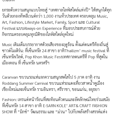
ยกระดับความสนุกแบบไทยสู่ “เทศกาลไลฟ์สไตล์แห่งปี” ให้สนุกได้ทุก
วันด้วยกองทัพอีเวนต์กว่า 1,000 งานทั่วประเทศ ครอบคลุม Music,
Art, Fashion, Lifestyle Market, Family, Sport และ Cultural
Festival แบบAlways-on Experience ที่มอบประสบการณ์ด้วย
กิจกรรมครอบคลุมทุกมิติของไลฟ์สไตล์ยุคใหม่
Music เติมเต็มบรรยากาศด้วยเสียงของฤดูร้อน ตั้งแต่ดนตรีท้องถิ่นสู่
ซาวด์โมเดิร์น: ที่เซ็นทรัล 24 สาขา อาทิThailizm’ music festival ที่
เซ็นทรัลเวิลด์, Pop Khon Music Festเทศกาลดนตรีที่ Pop ที่สุดใน
เมืองคอน ที่ เซ็นทรัล นครศรีฯ
Caranvan ขบวนรถแห่แจกความสนุกสดใสไป 5 ภาค อาทิ งาน
Roddang Summer Carnival ขบวนแห่รถแดงเที่ยวสาดน้ำคูเมือง
เชียงใหม่และเซ็นทรัล รามอินทรา, ศรีราชา, ขอนแก่น, อยุธยา
Fashion: เทรนด์หน้าร้อนที่สะท้อนตัวตนและอัตลักษณ์ไทยร่วมสมัย
ที่เซ็นทรัล 14 สาขา อาทิ E-SARN KOLE’ ART& CRAFT FASHION
SHOW ที่ “มิกซ์” วัฒนธรรม และ “ม่วน” ไปกับพลังสร้างสรรค์แห่ง