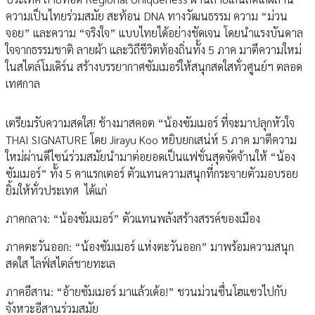
ความเป็นไทยร่วมสมัย สะท้อน DNA ทางวัฒนธรรม ความ “ม่วน
จอย” และความ “จริงใจ” แบบไทยได้อย่างชัดเจน โดยนำแรงบันดาล
ใจจากธรรมชาติ ลายผ้า และวิถีชีวิตท้องถิ่นทั้ง 5 ภาค มาตีความใหม่
ในสไตล์โมเดิร์น สร้างบรรยากาศซัมเมอร์ให้สนุกสดใสทั่วศูนย์ฯ ตลอด
เทศกาล
เตรียมรับความสดใส! ช้างมาสคอต “น้องซัมเมอร์ ที่จะมาปลุกหัวใจ
THAI SIGNATURE โดย Jirayu Koo หยิบยกเสน่ห์ 5 ภาค มาตีความ
ใหม่ผ่านดีไซน์ร่วมสมัยนำมาต่อยอดเป็นแฟชั่นสุดจัดจ้านให้ “น้อง
ซัมเมอร์” ทั้ง 5 คาแรกเตอร์ ตัวแทนความสนุกที่กระจายตัวมอบรอย
ยิ้มให้ทั่วประเทศ ได้แก่
ภาคกลาง: “น้องซัมเมอร์” ตัวแทนพลังสร้างสรรค์ของเมือง
ภาคตะวันออก: “น้องซัมเมอร์ แห่งตะวันออก” มาพร้อมความสนุก
สดใส ไลฟ์สไตล์ชายทะเล
ภาคอีสาน: “อ้ายซัมเมอร์ มาแล้วเด้อ!” ชวนม่วนซื่นโฮแซวไปกับ
จังหวะอีสานร่วมสมัย