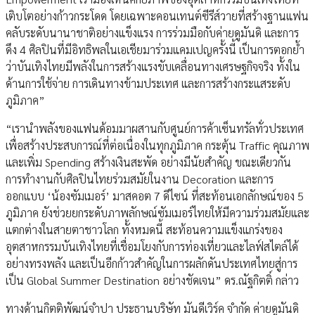
เติบโตอย่างก้าวกระโดด โดยเฉพาะคอนเทนต์ซีรีส์วายที่สร้างฐานแฟน
คลับระดับนานาชาติอย่างแข็งแรง การร่วมมือกับค่ายดูมันดิ และการ
ดึง 4 ศิลปินที่มีอิทธิพลในเอเชียมาร่วมแคมเปญครั้งนี้ เป็นการตอกย้ำ
ว่าบันเทิงไทยมีพลังในการสร้างแรงขับเคลื่อนทางเศรษฐกิจจริง ทั้งใน
ด้านการใช้จ่าย การเดินทางข้ามประเทศ และการสร้างกระแสระดับ
ภูมิภาค”
“เรานำพลังของแฟนด้อมมาผสานกับศูนย์การค้าเซ็นทรัลทั่วประเทศ
เพื่อสร้างประสบการณ์ที่ต่อเนื่องในทุกภูมิภาค กระตุ้น Traffic คุณภาพ
และเพิ่ม Spending สร้างเงินสะพัด อย่างมีนัยสำคัญ ขณะเดียวกัน
การทำงานกับศิลปินไทยร่วมสมัยในงาน Decoration และการ
ออกแบบ ‘น้องซัมเมอร์’ มาสคอต 7 ดีไซน์ ที่สะท้อนเอกลักษณ์ของ 5
ภูมิภาค ยังช่วยยกระดับภาพลักษณ์ซัมเมอร์ไทยให้มีความร่วมสมัยและ
แตกต่างในสายตาชาวโลก ทั้งหมดนี้ สะท้อนความแข็งแกร่งของ
อุตสาหกรรมบันเทิงไทยที่เชื่อมโยงกับการท่องเที่ยวและไลฟ์สไตล์ได้
อย่างทรงพลัง และเป็นอีกก้าวสำคัญในการผลักดันประเทศไทยสู่การ
เป็น Global Summer Destination อย่างชัดเจน” ดร.ณัฐกิตติ์ กล่าว
ทางด้านกิตติพัฒน์จำปา ประธานบริษัท มันดีเวิร์ค จำกัด ค่ายดูมันดิ