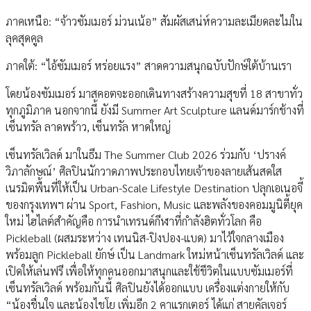
ภาคเหนือ: “จ้าวซัมเมอร์ ม่วนเน้อ” สัมผัสเสน่ห์ความละเมียดละไมใน
ลุคสุดคูล
ภาคใต้: “ไอ้ซัมเมอร์ หร่อยแรง” สาดความสนุกฉบับปักษ์ใต้บ้านเรา
โดยน้องซัมเมอร์ มาสคอตจะออกเดินทางสร้างความสุขที่ 18 สาขาทั่ว
ทุกภูมิภาค นอกจากนี้ ยังมี Summer Art Sculpture แลนด์มาร์กช้างที่
เซ็นทรัล ลาดพร้าว, เซ็นทรัล หาดใหญ่
เซ็นทรัลเวิลด์ มาในธีม The Summer Club 2026 ร่วมกับ ‘ปรางค์
วิภาลักษณ์’ ศิลปินนักวาดภาพประกอบไทยเจ้าของลายเส้นสดใส
เนรมิตพื้นที่ให้เป็น Urban-Scale Lifestyle Destination ปลุกเอเนอจี้
ของกรุงเทพฯ ผ่าน Sport, Fashion, Music และพลังของคอมมูนิตี้ยุค
ใหม่ ไฮไลต์สำคัญคือ การนำเทรนด์กีฬาที่กำลังฮิตทั่วโลก คือ
Pickleball (ผสมระหว่าง เทนนิส-ปิงปอง-แบด) มาไว้ใจกลางเมือง
พร้อมลูก Pickleball ยักษ์ เป็น Landmark ใหม่หน้าเซ็นทรัลเวิลด์ และ
เปิดให้เล่นฟรี เพื่อให้ทุกคนออกมาสนุกและใช้ชีวิตในแบบซัมเมอร์ที่
เซ็นทรัลเวิลด์ พร้อมกันนี้ ศิลปินยังได้ออกแบบ เครื่องแต่งกายให้กับ
“น้องชื่นใจ และน้องไชโย เพิ่มอีก 2 คาแรกเตอร์ ได้แก่ สายคัลเจอร์