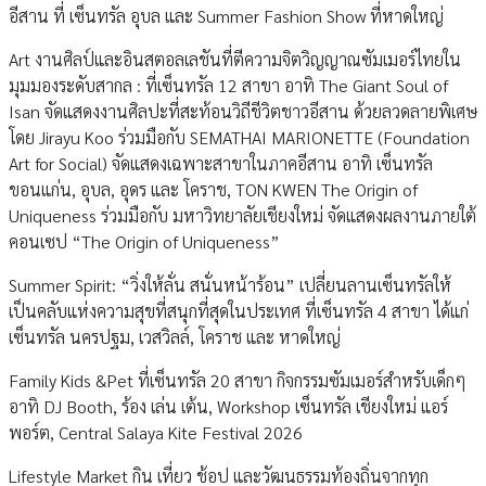
อีสาน ที่ เซ็นทรัล อุบล และ Summer Fashion Show ที่หาดใหญ่
Art งานศิลป์และอินสตอลเลชันที่ตีความจิตวิญญาณซัมเมอร์ไทยใน
มุมมองระดับสากล : ที่เซ็นทรัล 12 สาขา อาทิ The Giant Soul of
Isan จัดแสดงงานศิลปะที่สะท้อนวิถีชีวิตชาวอีสาน ด้วยลวดลายพิเศษ
โดย Jirayu Koo ร่วมมือกับ SEMATHAI MARIONETTE (Foundation
Art for Social) จัดแสดงเฉพาะสาขาในภาคอีสาน อาทิ เซ็นทรัล
ขอนแก่น, อุบล, อุดร และ โคราช, TON KWEN ​The Origin of
Uniqueness ​ร่วมมือกับ มหาวิทยาลัยเชียงใหม่ จัดแสดงผลงานภายใต้
คอนเซป “The Origin of Uniqueness”
Summer Spirit: “วิ่งให้ลั่น สนั่นหน้าร้อน” เปลี่ยนลานเซ็นทรัลให้
เป็นคลับแห่งความสุขที่สนุกที่สุดในประเทศ ที่เซ็นทรัล 4 สาขา ได้แก่
เซ็นทรัล นครปฐม, เวสวิลล์, โคราช และ หาดใหญ่
Family Kids &Pet ที่เซ็นทรัล 20 สาขา กิจกรรมซัมเมอร์สำหรับเด็กๆ
อาทิ DJ Booth, ร้อง เล่น เต้น, Workshop เซ็นทรัล เชียงใหม่ แอร์
พอร์ต, Central Salaya Kite Festival 2026
Lifestyle Market กิน เที่ยว ช้อป และวัฒนธรรมท้องถิ่นจากทุก