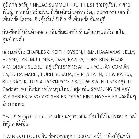
ภูมิภาค อาทิ PINKLAO SUMMER FRUIT FEST​ รวมทุเรียน 7 สาย
พันธุ์, กาดหมั้ว ครัวม่วน ที่เชียงใหม่ แอร์พอร์ต, Sound of Esan ที่
เซ็นทรัล โคราช, กินกุ้งจันท์ ปีที่ 3 ที่ เซ็นทรัล จันทบุรี
กิน-ช้อปกับสินค้าคอลเลกชันซัมเมอร์กับร้านค้าแบรนด์ดังภายใน
ศูนย์การค้า
กลุ่มแฟชั่น: CHARLES & KEITH, DYSON, H&M, HAVAIANAS, JELLY,
BUNNY, LYN, MUJI, NIKE, O&B, RAVIPA, TORY BURCH และ
VICTORIA'S SECRET กลุ่มร้านอาหาร: AFTER YOU, ĂN CƠM ĂN
CÁ, BURA MARIE, BURN BUSABA, FÁ PLĀ TAHŃ, KIEW KAI KA,
KUB KAO' KUB PLA, ROS'NIYOM, S&P, และ SWENSEN’S กลุ่ม IT
Gadget: พบกับสมาร์ทโฟนรุ่นใหม่ล่าสุด เช่น SAMSUNG GALAXY
S26 SERIES, VIVO V70 SERIES, OPPO FIND N6 SERIES และอื่นๆ
อีกมากมาย
“Eat & Shop Out Loud” เปลี่ยนทุกการกิน-ช้อปให้เป็นประสบการณ์
ที่คุ้มค่ายิ่งขึ้น
1.WIN OUT LOUD: กิน-ช้อปครบทุก 1,000 บาท รับ 1 สิทธิ์ลุ้น* รับ