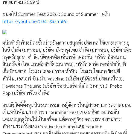
พฤษภาคม 2569 นี้
ชมคลิป Summer Fest 2026 : Sound of Summer” คลิก
https://youtu.be/C04TXazrmPo
ผนึกกำลังพันธมิตรชั้นนำสร้างความสนุกทั่วประเทศ ได้แก่ ธนาคาร ยู
โอบี จำกัด (มหาชน), บริษัท บัตรกรุงไทย จำกัด (มหาชน), บริษัท บัตร
กรุงศรีอยุธยา จำกัด, บัตรเครดิต เซ็นทรัล เดอะวัน, บริษัท อิออน ธน
สินทรัพย์ (ไทยแลนด์) จำกัด (มหาชน), บริษัท คาร์ด เอกซ์ จำกัด, ที
เอ็มบีธนชาต, โรงแรมเดอะบาราย หัวหิน, โรงแรมไฮแอท รีเจนซี
หัวหิน, เอสเอฟ ซีเนม่า, Vaseline (บริษัท ยูนิลีเวอร์ ประเทศไทย),
Havaianas Thailand (บริษัท ริช สปอร์ต จำกัด (มหาชน), Prebo
Pop (บริษัท พรีโบ จํากัด)
ดร.ณัฐกิตติ์ตั้งพูลสินธนากรรมการผู้จัดการใหญ่สายงานการตลาดบมจ.
เซ็นทรัลพัฒนา กล่าวว่า “Summer Fest 2026 คือการยกระดับ
แคมเปญฤดูร้อนให้เป็นเครื่องยนต์เศรษฐกิจของประเทศ ผ่านการ
ทำงานร่วมกันของ Creative Economy และ Fandom
Empowerment เรามองเห็นศักยภาพของอุตสาหกรรมบันเทิงไทยที่