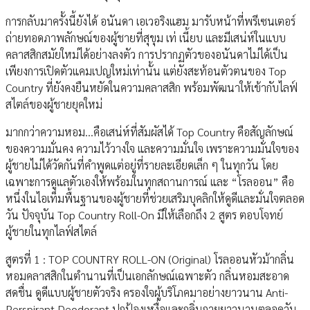
การกลับมาครั้งนี้ยังได้ อนันดา เอเวอริงแฮม มารับหน้าที่พรีเซนเตอร์
ถ่ายทอดภาพลักษณ์ของผู้ชายที่สุขุม เท่ เนี้ยบ และมีเสน่ห์ในแบบ
คลาสสิกสมัยใหม่ได้อย่างลงตัว การปรากฏตัวของอนันดาไม่ได้เป็น
เพียงการเปิดตัวแคมเปญใหม่เท่านั้น แต่ยังสะท้อนตัวตนของ Top
Country ที่ยังคงยืนหยัดในความคลาสสิก พร้อมพัฒนาให้เข้ากับไลฟ์
สไตล์ของผู้ชายยุคใหม่
มากกว่าความหอม…คือเสน่ห์ที่สัมผัสได้ Top Country คือสัญลักษณ์
ของความมั่นคง ความไว้วางใจ และความมั่นใจ เพราะความมั่นใจของ
ผู้ชายไม่ได้วัดกันที่คำพูดแต่อยู่ที่รายละเอียดเล็ก ๆ ในทุกวัน โดย
เฉพาะการดูแลตัวเองให้พร้อมในทุกสถานการณ์ และ “โรลออน” คือ
หนึ่งในไอเท็มพื้นฐานของผู้ชายที่ช่วยเสริมบุคลิกให้ดูดีและมั่นใจตลอด
วัน ปัจจุบัน Top Country Roll-On มีให้เลือกถึง 2 สูตร ตอบโจทย์
ผู้ชายในทุกไลฟ์สไตล์
สูตรที่ 1 : TOP COUNTRY ROLL-ON (Original) โรลออนหัวม้ากลิ่น
หอมคลาสสิกในตำนานที่เป็นเอกลักษณ์เฉพาะตัว กลิ่นหอมสะอาด
สดชื่น ดูดีแบบผู้ชายตัวจริง ครองใจผู้บริโภคมาอย่างยาวนาน Anti-
Perspirant Deodorant ปกป้องเหงื่อและกลิ่นกายยาวนานตลอดวัน