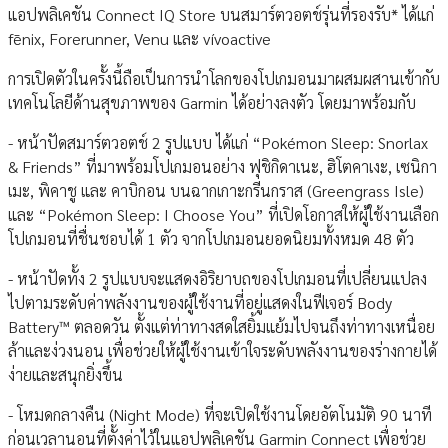
แอปพลิเคชัน Connect IQ Store บนสมาร์ตวอตช์รุ่นที่รองรับ* ได้แก่
fēnix, Forerunner, Venu และ vívoactive
การเปิดตัวในครั้งนี้ถือเป็นการนำโลกของโปเกมอนมาผสมผสานเข้ากับ
เทคโนโลยีด้านสุขภาพของ Garmin ได้อย่างลงตัว โดยมาพร้อมกับ
- หน้าปัดสมาร์ตวอตช์ 2 รูปแบบ ได้แก่ “Pokémon Sleep: Snorlax
& Friends” ที่มาพร้อมโปเกมอนอย่าง ฟุชิกิดาเนะ, ฮิโตคาเงะ, เซนิกา
เมะ, พิคาชู และ คาบิกอน บนฉากเกาะกรีนกราส (Greengrass Isle)
และ “Pokémon Sleep: I Choose You” ที่เปิดโอกาสให้ผู้ใช้งานเลือก
โปเกมอนที่ชื่นชอบได้ 1 ตัว จากโปเกมอนยอดนิยมทั้งหมด 48 ตัว
- หน้าปัดทั้ง 2 รูปแบบจะแสดงอิริยาบถของโปเกมอนที่เปลี่ยนแปลง
ไปตามระดับค่าพลังงานของผู้ใช้งานที่อยู่แสดงในฟีเจอร์ Body
Battery™ ตลอดวัน ตั้งแต่ท่าทางสดใสยิ้มแย้มไปจนถึงท่าทางเหนื่อย
ล้าและง่วงนอน เพื่อช่วยให้ผู้ใช้งานเข้าใจระดับพลังงานของร่างกายได้
ง่ายและสนุกยิ่งขึ้น
- โหมดกลางคืน (Night Mode) ที่จะเปิดใช้งานโดยอัตโนมัติ 90 นาที
ก่อนเวลานอนที่ตั้งค่าไว้ในแอปพลิเคชัน Garmin Connect เพื่อช่วย