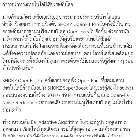
ก้าวหน้าทางเทคโนโลยีเสียงระดับโลก
นายลักษณ์วัตร์ เหรียญเจริญสุข กรรมการบริหาร บริษัท โคแอน
จำกัด เปิดเผยว่า “การเปิดตัว SHOKZ OpenFit Pro ในครั้งนี้เป็นการ
ยกระดับมาตรฐานหูฟังแบบเปิดหู Open-Ears ไปอีกขั้น ด้วยการนำ
นวัตกรรมที่ล้ำสมัยที่สุดเข้ามาให้ผู้บริโภคชาวไทยได้สัมผัส
ประสบการณ์รับฟัง โดยเฉพาะฟีเจอร์ตัดเสียงรบกวนที่แม่นยำกว่าเดิม
แต่ยังคงความปลอดภัย และความใส่สบาย ตอบโจทย์ไลฟ์สไตล์คนยุค
ใหม่ที่ต้องการทั้งเสียงที่มีคุณภาพระดับพรีเมียมและรับรู้สิ่งต่าง ๆ รอบ
ตัวไปพร้อมกัน”
SHOKZ OpenFit Pro ครั้งแรกของหูฟัง Open-Ears ที่ผสมผสาน
เทคโนโลยีล้ำสมัยอย่าง SHOKZ SuperBoost ไดรเวอร์คู่สองไดอะเฟรม
ตอบสนองความถี่กว้าง 50 Hz- 49 kHz เบสแน่นขึ้น และ Open-Ear
Noise Reduction ระบบลดเสียงรบกวนในหูฟังแบบเปิดหู ไมโครโฟน
รวม 6 ตัว
ทำงานร่วมกับ Ear Adaptive Algorithm วิเคราะห์รูปทรงหูเฉพาะ
บุคคลแบบเรียลไทม์ ลดเสียงรบกวนได้สูงสุด 14 dB แต่ยังคงสามารถ
รับรู้เสียงรอบข้างได้เพื่อความปลอดภัย สามารถปรับเสียงได้ผ่าน