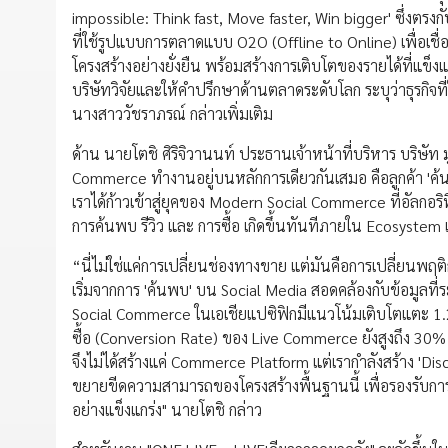
impossible: Think fast, Move faster, Win bigger' ซึ่งตร
ที่ใช้รูปแบบการตลาดแบบ O2O (Offline to Online) เพื่อเชื่อ
โครงสร้างอย่างยั่งยืน พร้อมสร้างการเติบโตของรายได้ที่แข็
บริษัทวิจัยและให้คำปรึกษาด้านตลาดระดับโลก ระบุว่าธุรกิจ
นางสาววัชราภรณ์ กล่าวเพิ่มเติม
ด้าน นายโตชิ ศิริจิวานนท์ ประธานเจ้าหน้าที่บริหาร บริษั
Commerce ทำงานอยู่บนหลักการเดียวกันเสมอ คือลูกค้า 'ค้นหา' ส
เราได้ก้าวเข้าสู่ยุคของ Modern Social Commerce ที่อัลกอริ
การค้นพบ รีวิว และ การซื้อ เกิดขึ้นทันทีภายใน Ecosystem 
“นี่ไม่ใช่แค่การเปลี่ยนช่องทางขาย แต่มันคือการเปลี่ยนพฤติก
เริ่มจากการ 'ค้นพบ' บน Social Media สอดคล้องกับข้อมูลที่
Social Commerce ในเอเชียแปซิฟิกมีแนวโน้มเติบโตแตะ 1.2 
ซื้อ (Conversion Rate) ของ Live Commerce ยังสูงถึง 30%
จึงไม่ได้สร้างแค่ Commerce Platform แต่เรากำลังสร้าง '
ขยายขีดความสามารถของโครงสร้างพื้นฐานนี้ เพื่อรองรับการ
อย่างแข็งแกร่ง" นายโตชิ กล่าว