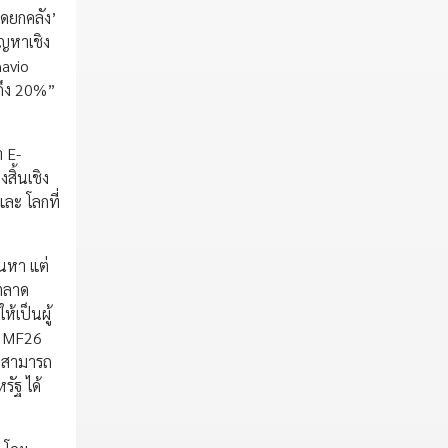
าดยกคลัง’
ัญหาเชิง
navio
้ถึง 20%”
า E-
สิ้นเชิง
และ โลกที่
้นหา แต่
 ตลาด
้เป็นผู้
ไม MF26
ราสามารถ
ัฐ ได้