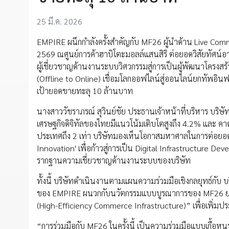
25 มี.ค. 2026
EMPIRE ผนึกกำลังครั้งสำคัญกับ MF26 ผู้นำด้าน Live Com
2569 ณศูนย์การค้าฮาบิโตะมอลล์แสนสิริ ต่อยอดวิสัยทัศน
ผู้เชี่ยวชาญด้านงานระบบวิศวกรรมสู่การเป็นผู้พัฒนาโครงสร
(Offline to Online) เชื่อมโลกออฟไลน์สู่ออนไลน์ยกทัพอินฟล
เป้ายอดขายทะลุ 10 ล้านบาท
นางสาววัชราภรณ์ สุวินย์ชัย ประธานเจ้าหน้าที่บริหาร บริษั
เศรษฐกิจดิจิทัลของไทยมีแนวโน้มเติบโตสูงถึง 4.2% และ คาด
ประเทศถึง 2 เท่า บริษัทมองเห็นโอกาสมหาศาลในการต่อยอดธ
Innovation' เพื่อก้าวสู่การเป็น Digital Infrastructure De
รากฐานความเชี่ยวชาญด้านงานระบบของบริษัท
ทั้งนี้ บริษัทดำเนินงานตามแผนความร่วมมือเชิงกลยุทธ์กั
ของ EMPIRE ผนวกกับนวัตกรรมแบบบูรณาการของ MF26 ยกระ
(High-Efficiency Commerce Infrastructure)” เพื่อเพิ่มประ
“การร่วมมือกับ MF26 ในครั้งนี้ เป็นความร่วมมือแบบเกื้อห