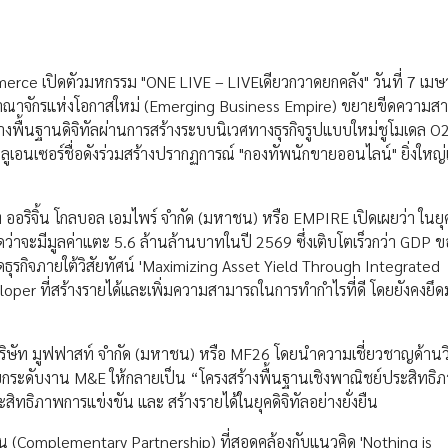
merce เปิดตัวมหกรรม "ONE LIVE – LIVEเดียวกวาดยกคลัง" วันที่ 7 เม
์อาณาจักรแห่งโอกาสใหม่ (Emerging Business Empire) ขยายขีดความ
้างพื้นฐานดิจิทัลผ่านการสร้างระบบนิเวศทางธุรกิจรูปแบบใหม่ชูโมเดล O
ูเอนเซอร์ชื่อดังร่วมสร้างปรากฏการณ์ "กองทัพนักขายออนไลน์" ยิ่งใหญ่แห
ท ออริจิ้น โกลบอล เอมไพร์ จำกัด (มหาชน) หรือ EMPIRE เปิดเผยว่า ในยุค
ว่าจะมีมูลค่าแตะ 5.6 ล้านล้านบาทในปี 2569 ซึ่งเติบโตเร็วกว่า GDP ข
ุรกิจภายใต้วิสัยทัศน์ 'Maximizing Asset Yield Through Integrated
veloper ที่สร้างรายได้และเพิ่มความสามารถในการทำกำไรที่ดี โดยยังคงยึด
บ บริษัท มูฟฟาสท์ จำกัด (มหาชน) หรือ MF26 โดยนำความเชี่ยวชาญด้าน
ดับงาน M&E ให้กลายเป็น “โครงสร้างพื้นฐานเชิงพาณิชย์ประสิทธิภ
สิทธิภาพการแข่งขัน และ สร้างรายได้ในยุคดิจิทัลอย่างยั่งยืน
นุน (Complementary Partnership) ที่สอดคล้องกับแนวคิด 'Nothing is