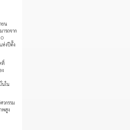
ษายน
สามารถจาก
2O
่งปีตั้ง
ที่
อง
มั่นใน
วิศวกรรม
าพสูง