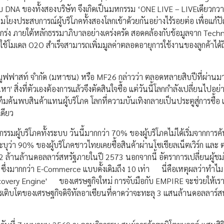
งกับ DNA ของทั้งสองบริษัท จึงเกิดเป็นมหกรรม ‘ONE LIVE – LIVEเดียวกว
มโยงประสบการณ์ผู้บริโภคทั้งสองโลกเข้าด้วยกันอย่างไร้รอยต่อ เพื่อแก้ป
งแกร่ง ภายใต้หลักธรรมาภิบาลอย่างเคร่งครัด สอดคล้องกับข้อมูลจาก Tech
ที่ใช้โมเดล O2O สำเร็จสามารถเพิ่มมูลค่าตลอดอายุการใช้งานของลูกค้าได
ท มูฟฟาสท์ จำกัด (มหาชน) หรือ MF26 กล่าวว่า ตลอดหลายสิบปีที่ผ่านม
ิ่งที่ตัวเองต้องการแล้วจึงตัดสินใจซื้อ แต่วันนี้โลกกำลังเปลี่ยนไปอย่าง
ทึมค้นพบสินค้าแทนผู้บริโภค โลกที่ความบันเทิงกลายเป็นประตูสู่การซื้อ 
เดียว
รรมผู้บริโภคทั้งระบบ วันนี้มากกว่า 70% ของผู้บริโภคไม่ได้เริ่มจากการค
ระบุว่า 90% ของผู้บริโภคชาวไทยเคยซื้อสินค้าผ่านโซเชียลเน็ตเวิร์ก และ
ล้านล้านดอลลาร์สหรัฐภายในปี 2573 นอกจากนี้ อัตราการเปลี่ยนผู้ชมให
 ซึ่งมากกว่า E-Commerce แบบดั้งเดิมถึง 10 เท่า นี่คือเหตุผลว่าทำ
Discovery Engine' ของเศรษฐกิจใหม่ การจับมือกับ EMPIRE จะช่วยให้เ
เติบโตของเศรษฐกิจดิจิทัลอาเซียนที่คาดว่าจะทะลุ 3 แสนล้านดอลลาร์สหร