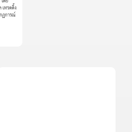
ิ โดย
 เทรดดิ้ง
ากฏการณ์