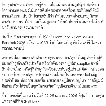
โดยธุรกิจมีความท้าทายอยู่ที่ความไม่แน่นอนด้านภูมิรัฐศาสตร์ของ
โลก ท่ามกลางแนวโน้มการเติบโตของตลาดเครื่องประดับโลกที่ยังมี
ความผันผวน นับเป็นโอกาสอันดีว่า ทำไมประเทศไทยและภูมิภาค
อาเซียนของเราทีมีความมั่นคงสูงและกำลังเติบโตอย่างมั่นคง จึงเป็นที่
น่าจับตามองของนานาชาติ
วันนี้ เราจึงอยากพาทุกคนไปรู้จักกับ Jewellery & Gem ASEAN
Bangkok 2026 หรืองาน JGAB ว่าทำไมคนทำธุรกิจจิวเวลรีจึงไม่ควร
พลาดมางานนี้
เพราะนี่คืองานแสดงสินค้ามาตรฐานนานาชาติสุดยิ่งใหญ่ สำหรับผู้ที่
อยากทำธุรกิจเครื่องประดับ หรือกำลังมองหา ผู้ผลิต supplier แหล่ง
สินค้ารายใหม่ หรือผู้ที่ทำธุรกิจเครื่องประดับอยู่แล้ว แต่ต้องการต่อยอด
ขยายเครือข่ายธุรกิสู่ต่างประเทศ รวมถึงยังเป็นแหล่งพบปะสำคัญ
ประจำปีของนักออกแบบเครื่องประดับและผู้เชี่ยวชาญในวงการอัญมณี
อีกด้วย เรียกได้ว่าเป็นจุดนัดพบเพื่อนักธุรกิจสายจิวเวลรีโดยเฉพาะ
ซึ่งงานจะจัดขึ้นระหว่างวันที่ 22-25 เมษายน 2026 ที่ศูนย์การประชุม
แห่งชาติสิริกิติ์ (Hall 5-7)