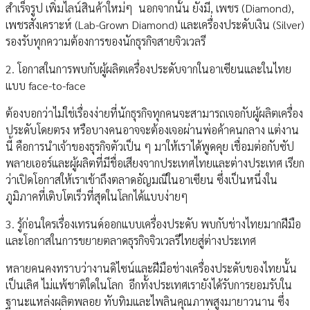
สำเร็จรูป เพิ่มไลน์สินค้าใหม่ๆ นอกจากนั้น ยังมี, เพชร (Diamond),
เพชรสังเคราะห์ (Lab-Grown Diamond) และเครื่องประดับเงิน (Silver)
รองรับทุกความต้องการของนักธุรกิจสายจิวเวลรี
2. โอกาสในการพบกับผู้ผลิตเครื่องประดับจากในอาเซียนและในไทย
แบบ face-to-face
ต้องบอกว่าไม่ใช่เรื่องง่ายที่นักธุรกิจทุกคนจะสามารถเจอกับผู้ผลิตเครื่อง
ประดับโดยตรง หรือบางคนอาจจะต้องเจอผ่านพ่อค้าคนกลาง แต่งาน
นี้ คือการนำเจ้าของธุรกิจตัวเป็น ๆ มาให้เราได้พูดคุย เชื่อมต่อกับซัป
พลายเออร์และผู้ผลิตที่มีชื่อเสียงจากประเทศไทยและต่างประเทศ เรียก
ว่าเปิดโอกาสให้เราเข้าถึงตลาดอัญมณีในอาเซียน ซึ่งเป็นหนึ่งใน
ภูมิภาคที่เติบโตเร็วที่สุดในโลกได้แบบง่ายๆ
3. รู้ก่อนใครเรื่องเทรนด์ออกแบบเครื่องประดับ พบกับช่างไทยมากฝีมือ
และโอกาสในการขยายตลาดธุรกิจจิวเวลรีไทยสู่ต่างประเทศ
หลายคนคงทราบว่างานดิไซน์และฝีมือช่างเครื่องประดับของไทยนั้น
เป็นเลิศ ไม่แพ้ชาติใดในโลก อีกทั้งประเทศเรายังได้รับการยอมรับใน
ฐานะแหล่งผลิตพลอย ทับทิมและไพลินคุณภาพสูงมายาวนาน ซึ่ง