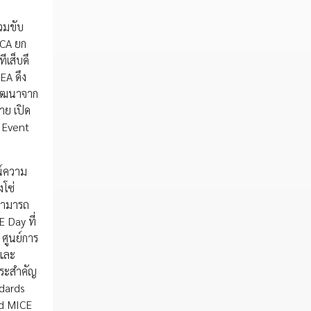
วมขับ
ICA ยก
ีเส็บดึ
EA ดึง
พัฒนาจาก
าย เปิด
n Event
ณ์ความ
งโซ่
สามารถ
 Day ที่
 ศูนย์การ
 และ
าระสำคัญ
ndards
nd MICE