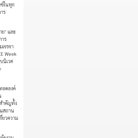
ซ์ในทุก
การ
บาย’ และ
การ
มเจรจา
ICE Week
บบนิเวศ
y
ยทอดองค์
น
ำคัญทั้ง
ฐานสถาน
กี่ยวความ
รจัดงาน