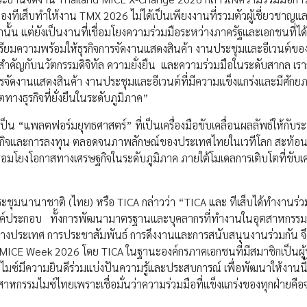
งทีเส็บทำให้งาน TMX 2026 ไม่ได้เป็นเพียงงานที่รวมตัวผู้เชี่ยวชาญและผ
่านั้น แต่ยังเป็นงานที่เชื่อมโยงความร่วมมือระหว่างภาครัฐและเอกชนที่
ตรียมความพร้อมให้ธุรกิจการจัดงานแสดงสินค้า งานประชุมและอีเวนต์ขอ
มสำคัญกับนวัตกรรมดิจิทัล ความยั่งยืน และความร่วมมือในระดับสากล เรา
จัดงานแสดงสินค้า งานประชุมและอีเวนต์ที่มีความแข็งแกร่งและมีศักย
ทางธุรกิจที่ยั่งยืนในระดับภูมิภาค”
ป็น “แพลตฟอร์มยุทธศาสตร์” ที่เป็นเครื่องมือขับเคลื่อนผลลัพธ์ให้กับร
ธุรกิจและการลงทุน ตลอดจนภาพลักษณ์ของประเทศไทยในเวทีโลก สะท้อ
อมโยงโอกาสทางเศรษฐกิจในระดับภูมิภาค ภายใต้โมเดลการเติบโตที่ขับเค
ชุมนานาชาติ (ไทย) หรือ TICA กล่าวว่า “TICA และ ทีเส็บได้ทำงานร่
กองค์ประกอบ ทั้งการพัฒนามาตรฐานและบุคลากรที่ทำงานในอุตสาหกรรม ผู
างประเทศ การประชาสัมพันธ์ การดึงงานและการสนับสนุนงานร่วมกัน จึ
 MICE Week 2026 โดย TICA ในฐานะองค์กรภาคเอกชนที่มีสมาชิกเป็นผู
ซ์มีความยินดีร่วมแบ่งปันความรู้และประสบการณ์ เพื่อพัฒนาให้งานนี้
รรมไมซ์ไทยเพราะเชื่อมั่นว่าความร่วมมือที่แข็งแกร่งของทุกฝ่ายคือจ