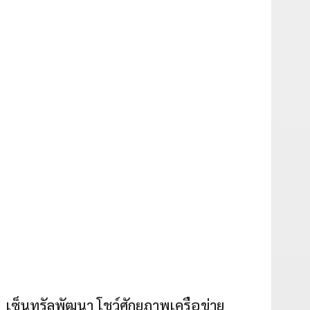
เซ็นทรัลพัฒนา โชว์ศักยภาพเครือข่าย