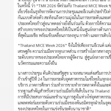
ในครั้งนี้ ว่า “TMX 2026 จัดร่วมกับ Thailand MICE Week ขอ
เกี่ยวข้องในธุรกิจการจัดงานการประชุมและอีเวนต์ประจำปีเท
กันแบบตัวต่อตัว สะท้อนถึงความมุ่งมั่นในการยกระดับและเ
ประเทศไทยก้าวสู่อนาคตอย่างยั่งยืนร่วมกัน ด้วยการให้ควา
สร้างบทบาทของประเทศไทยให้เป็นหนึ่งในศูนย์กลางด้านการ
ที่สุดในเอเชีย พร้อมขับเคลื่อนการลงทุน การค้า และการเติบโต
“Thailand MICE Week 2026” จึงไม่ใช่เพียงงานอีเวนต์ แต่เ
เศรษฐกิจ ความร่วมมือจากทุกภาคส่วน การสร้างโอกาสทาง
ระดับบทบาทของประเทศไทยจากผู้จัดงาน สู่ศูนย์กลางการเชื่
นวัตกรรมและความยั่งยืน
นางสาวประชุม ตันติประเสริฐสุข นายกสมาคมส่งเสริมการประ
ก้าวเข้าสู่ปีที่ 24 ในการยกระดับอุตสาหกรรมไมซ์ไทยในทุ
บริการ ภาคการศึกษา ร่วมทำการขายทำการตลาดทั้งในและต่
รากฐานสำคัญสำหรับความร่วมมือกับทีเส็บในงาน Thailand
การที่มีประสบการณ์และชำนาญการสูงในห่วงโซ่อุตสาหกรรมไม
แพลตฟอร์มยกระดับความร่วมมือของพันธมิตรทุกฝ่ายในอุตสาหก
ของประเทศไทยในการแข่งขันระดับนานาชาติ”