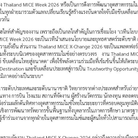
มธง Thailand MICE Week 2026 หรือเป็นการดึงการพัฒนาอุตสาหกรรมไม
ในทุกฝ่ายมารวมตัวแลกเปลี่ยนเรียนรู้สร้างแรงบันดาลใจจับมือขับเคลื่อน
ยวกัน
ไฮไลท์สำคัญของงาน เพราะถือเป็นกลไกสำคัญในการเชื่อมโยง ‘เวทีนโย
and MICE Week 2026 จะเป็นเวทีนำเสนอนโยบายและยุทธศาสตร์ระดับชาติ 
วามยั่งยืน ส่วนงาน Thailand MICE X-Change 2026 จะเป็นแพลตฟอร์
รอบคลุมทั้งระบบนิเวศของอุตสาหกรรมไมซ์อย่างครบวงจร งาน Thailand M
บเคลื่อนไทยสู่อนาคต’ เพื่อใช้พลังความร่วมมือที่เข้มข้นขึ้นให้เกิดระ
estination และขับเคลื่อนประเทศสู่การเป็น Trustworthy Opportunit
ูมิภาคอย่างเป็นระบบ”
พัฒนาระดับประเทศและระดับนานาชาติ วิทยากรจากต่างประเทศสำหรับถ่า
เดินทาง การบิน โรงแรม สถานที่จัดงาน ผู้สร้างนวัตกรรม นักลงทุน ตลอดจ
่วมผลักดันทิศทางอุตสาหกรรมไมซ์ไทยในระยะยาวที่ครอบคลุมทุกมิติส
ด เชิงการพัฒนาทรัพยากรขั้นพื้นฐานทั้งบุคลากรในภาคการศึกษา มาตร
ู้เข้าร่วมงานจากทุกฝ่ายในอุตสาหกรรมไมซ์และผู้สนใจทั่วไปสามารถเก็บเ
ะธานจัดงาน Thailand MICE X-Change 2026 กล่าวถึงความร่วมมือกา