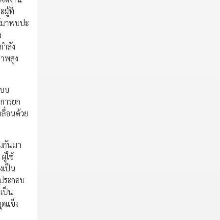
ู้ที่
ได้มาพบปะ
ง
กำลัง
ภาพสูง
ะบบ
นการยก
ลื่อนด้วย
วมกันมา
้ใช้
งเป็น
้ประกอบ
เป็น
ุดแข็ง