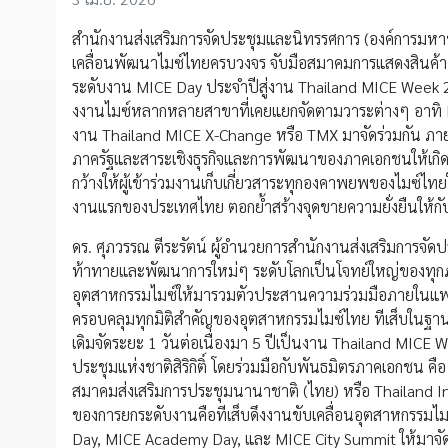
สำนักงานส่งเสริมการจัดประชุมและนิทรรศการ (องค์การมหาช
เคลื่อนพัฒนาไมซ์ไทยครบวงจร จับมือสมาคมการแสดงสินค้า
ระดับงาน MICE Day ประจำปีสู่งาน Thailand MICE Week 202
งงานไมซ์หลากหลายสาขาที่เคยแยกจัดตามวาระต่างๆ อาทิ 
งาน Thailand MICE X-Change หรือ TMX มาจัดร่วมกัน ภาย
ภาครัฐและสาระเชิงธุรกิจและการพัฒนาของภาคเอกชนให้เกิดสาร
กว้างให้ผู้เข้าร่วมงานเก็บเกี่ยวสาระทุกองคาพยพของไมซ์ไ
งานแรกของประเทศไทย ตอกย้ำสร้างจุดขายความยั่งยืนให้ก
ดร. ศุภวรรณ ตีระรัตน์ ผู้อำนวยการสำนักงานส่งเสริมการจั
ท้าทายและพัฒนาการใหม่ๆ ระดับโลกเป็นโจทย์ใหญ่ของทุกภาคธุร
อุตสาหกรรมไมซ์ให้มารวมตัวประสานความร่วมมือภายในแพลตฟ
ครอบคลุมทุกมิติสำคัญของอุตสาหกรรมไมซ์ไทย ทีเส็บในฐานะอ
เดิมจัดระยะ 1 วันต่อเนื่องมา 5 ปีเป็นงาน Thailand MICE W
ประชุมแห่งชาติสิริกิติ์ โดยร่วมมือกับพันธมิตรภาคเอกชน ค
สมาคมส่งเสริมการประชุมนานาชาติ (ไทย) หรือ Thailand I
ของการยกระดับงานคือทีเส็บดึงงานขับเคลื่อนอุตสาหกรรมไม
Day, MICE Academy Day, และ MICE City Summit ให้มาจ