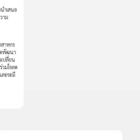
ี่นำเสนอ
ความ
ุตสาหกร
ยอดพัฒนา
เปลี่ยน
ร่วมใจลด
และจะมี