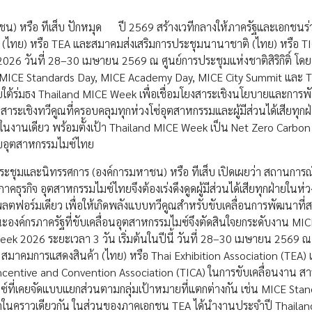
น) หรือ ทีเส็บ ปักหมุด ปี 2569 สร้างเวทีกลางให้ภาครัฐและเอกชนร่
 (ไทย) หรือ TEA และสมาคมส่งเสริมการประชุมนานาชาติ (ไทย) หรือ T
6 วันที่ 28–30 เมษายน 2569 ณ ศูนย์การประชุมแห่งชาติสิริกิติ์ โดยท
MICE Standards Day, MICE Academy Day, MICE City Summit และ T
ใต้ร่มธง Thailand MICE Week เพื่อเชื่อมโยงสาระเชิงนโยบายและการ
ะเชิงทวีคูณที่ครอบคลุมทุกห่วงโซ่อุตสาหกรรมและผู้มีส่วนได้เสียทุกฝ่
ทยในงานเดียว พร้อมตั้งเป้า Thailand MICE Week เป็น Net Zero Carbo
ับอุตสาหกรรมไมซ์ไทย
ดประชุมและนิทรรศการ (องค์การมหาชน) หรือ ทีเส็บ เปิดเผยว่า สถานการ
กิจ อุตสาหกรรมไมซ์ไทยจึงต้องเร่งดึงดูดผู้มีส่วนได้เสียทุกฝ่ายในห่ว
อร์มเดียว เพื่อให้เกิดพลังแบบทวีคูณสำหรับขับเคลื่อนการพัฒนาที่
งค์กรภาครัฐที่ขับเคลื่อนอุตสาหกรรมไมซ์จึงตัดสินใจยกระดับงาน MICE
eek 2026 ระยะเวลา 3 วัน เริ่มต้นในปีนี้ วันที่ 28–30 เมษายน 2569 ณ
ือ สมาคมการแสดงสินค้า (ไทย) หรือ Thai Exhibition Association (TEA)
ncentive and Convention Association (TICA) ในการขับเคลื่อนงาน ส
ซ์ที่เคยจัดแบบแยกส่วนตามกลุ่มเป้าหมายที่แตกต่างกัน เช่น MICE Sta
ัดในคราวเดียวกัน ในส่วนของภาคเอกชน TEA ได้นำงานประจำปี Thaila