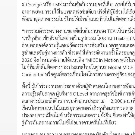
X-Change หรือ TMX มาร่วมจัดกับงานของทีเส็บ ภายใต้ร่
องคาพยพมารวมไว้ในแพลตฟอร์มเดียว เพื่อให้ผู้มีส่วนได้เสีย
พัฒนาอุตสาหกรรมไมซ์ไทยให้มีพลังและก้าวไปในทิศทางเดี
“การรวมตัวระหว่างงานของทีเส็บกับงานของ TEA เป็นหนึ่ง
‘เวทีธุรกิจ’ เข้าด้วยกันอย่างเป็นรูปธรรม โดยงาน Thail
ถ่ายทอดองค์ความรู้และนวัตกรรมการส่งเสริมมาตรฐานและค
ธุรกิจและจับคู่ทางการค้า ซึ่งจะทำให้การจัดงานครั้งนี้ค
2026 จึงกำหนดจัดภายใต้แนวคิด ‘MICE in Motion พลังไมซ์ ขั
ไมซ์ที่ผลักดันทิศทางของประเทศไทยในฐานะ Global MICE D
Connector หรือศูนย์กลางเชื่อมโยงโอกาสทางเศรษฐกิจของภ
ทั้งนี้ ผู้เข้าร่วมงานจะประกอบด้วยผู้กำหนดนโยบายการ
ความรู้ระดับสากล ผู้บริหาร C-Level จากภาคธุรกิจไมซ์ การ
คณาจารย์และนักศึกษา รวมจำนวนประมาณ 2,000 คน เพื่อร
เชิงนโยบาย แนวโน้มและยุทธศาสตร์ เชิงธุรกิจและการตลา
ประกอบการ เมืองไมซ์ นวัตกรรมและความยั่งยืน ซึ่งจะทำให้ผ
รู้ ก้าวทันสถานการณ์ไมซ์ได้อย่างครบครันในทีเดียว
นายลอย จุน ฮาว นายกสมาคมการแสดงสินค้า (ไทย) และ ปร