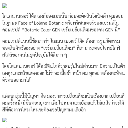
โลแลน เนเจอร์ โค้ด เองก็มองแบบนั้น ก่อนจะตัดสินใจเปิดตัว คุณออม
ในฐานะ Face of Lolane Botanic หรือพรีเซนเตอร์ของแบรนด์ใน
คอนเซปต์ “Botanic Color GEN เซรั่มเปลี่ยนสีผมของคน GEN นี้”
คอนเซปต์แบบนี้ชัดมากว่า โลแลน เนเจอร์ โค้ด ต้องการชูนวัตกรรม
ของสินค้าเรือธงอย่าง “เซรั่มเปลี่ยนสีผม” ที่สามารถตอบโจทย์ไลฟ์
สไตล์ของคนในยุคปัจจุบันได้ดีมาก ๆ
โดยโลแลน เนเจอร์ โค้ด มีอินไซต์ว่าคนรุ่นใหม่ส่วนมาก มีความเป็นตัว
เองสูงและกล้าแสดงออก ไม่ว่าจะ เสื้อผ้า หน้า ผม ทุกอย่างต้องสะท้อน
ตัวตนออกมาได้
แต่คนกลุ่มนี้มีปัญหา คือ มองว่าการเปลี่ยนสีผมเป็นเรื่องยาก เปลี่ยนสี
ผมครั้งหนึ่งมีขั้นตอนยุ่งยากเต็มไปหมด แถมย้อมแล้วไม่แน่ใจว่าจะได้
สีที่ต้องการไหม ไหนจะต้องเจอปัญหาผมเสียอีก