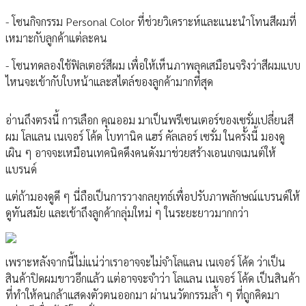
- โซนกิจกรรม Personal Color ที่ช่วยวิเคราะห์และแนะนำโทนสีผมที่
เหมาะกับลูกค้าแต่ละคน
- โซนทดลองใช้ฟิลเตอร์สีผม เพื่อให้เห็นภาพลุคเสมือนจริงว่าสีผมแบบ
ไหนจะเข้ากับใบหน้าและสไตล์ของลูกค้ามากที่สุด
อ่านถึงตรงนี้ การเลือก คุณออม มาเป็นพรีเซนเตอร์ของเซรั่มเปลี่ยนสี
ผม โลแลน เนเจอร์ โค้ด โบทานิค แฮร์ คัลเลอร์ เซรั่ม ในครั้งนี้ มองดู
เผิน ๆ อาจจะเหมือนเทคนิคดึงคนดังมาช่วยสร้างเอนเกจเมนต์ให้
แบรนด์
แต่ถ้ามองดูดี ๆ นี่ถือเป็นการวางกลยุทธ์เพื่อปรับภาพลักษณ์แบรนด์ให้
ดูทันสมัย และเข้าถึงลูกค้ากลุ่มใหม่ ๆ ในระยะยาวมากกว่า
เพราะหลังจากนี้ไม่แน่ว่าเราอาจจะไม่จำโลแลน เนเจอร์ โค้ด ว่าเป็น
สินค้าปิดผมขาวอีกแล้ว แต่อาจจะจำว่า โลแลน เนเจอร์ โค้ด เป็นสินค้า
ที่ทำให้คนกล้าแสดงตัวตนออกมา ผ่านนวัตกรรมล้ำ ๆ ที่ถูกคิดมา