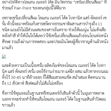
อย่างไรก็ดีทางโลแลน เนเจอร์ โค้ด มีนวัตกรรม “เซรั่มเปลี่ยนสีผม” ที่
ช่วยแก้ Pain Point ของคนกลุ่มนี้ได้ดีมาก
เพราะเซรั่มเปลี่ยนสีผม โลแลน เนเจอร์ โค้ด โบทานิค แฮร์ คัลเลอร์ เซ
รั่ม ตัวนี้จะมาพร้อมกับสารสกัดจากธรรมชาติผสานสารบำรุงถึง 11
ชนิด แถมยังไม่มีส่วนผสมของสารอันตราย ช่วยให้ผมนุ่ม ไม่แห้งเสีย
หลังทำสี ทำให้มั่นใจได้เลยว่าใช้เซรั่มเปลี่ยนสีผมแล้วอ่อนโยนต่อหนัง
ศีรษะ รวมถึงผ่านการทดสอบ และประเมินโดยผู้เชี่ยวชาญด้านผิวหนัง
มาแล้ว
และด้วยความเป็นเนื้อเซรั่ม ผลิตภัณฑ์ของโลแลน เนเจอร์ โค้ด โบทา
นิค แฮร์ คัลเลอร์ เซรั่ม เลยใช้งานง่ายมาก แค่ฉีก ผสม แล้วทาลงบนผม
ทิ้งไว้ 30-45 นาทีล้างออก ก็ได้สีผมสวยคมชัด สม่ำเสมอ ติดทนนาน
ถึง 12 สัปดาห์ สีเฟดแล้วไม่ส้มไม่เหลือง
ซึ่งการใช้คุณออมในฐานะพรีเซนเตอร์กับสินค้าตัวนี้ ในมุมการตลาด
นอกจากจะช่วยทำให้คนลืมโลแลน เนเจอร์ โค้ด ในฐานะสินค้าปิดผม
ขาวแล้ว