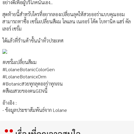
อย่างดีเพื่อผู้บริโภคนั่นเอง..
สุดท้ายนี้สำหรับใครที่อยากลองเปลี่ยนลุคให้สวยออร่าแบบคุณออม
สามารถหาซื้อ เซรั่มเปลี่ยนสีผม โลแลน เนเจอร์ โค้ด โบทานิค แฮร์ คัล
เลอร์ เซรั่ม
ได้แล้วที่ร้านค้าชั้นนำทั่วประเทศ
#เซรั่มเปลี่ยนสีผม
#LolaneBotanicColorGen
#LolaneBotanicxOrm
#Botanicสวยทุกลุคออร่าทุกเจน
#สีผมสวยของคนGENนี้
อ้างอิง :
- ข้อมูลประชาสัมพันธ์จาก Lolane
เรื่องที่คุณอาจสนใจ