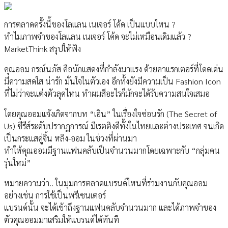
การตลาดครั้งนี้ของโลแลน เนเจอร์ โค้ด เป็นแบบไหน ?
ทำไมภาพจำของโลแลน เนเจอร์ โค้ด จะไม่เหมือนเดิมแล้ว ?
MarketThink สรุปให้ฟัง
คุณออม กรณ์นภัส คือนักแสดงที่กำลังมาแรง ด้วยคาแรกเตอร์ที่โดดเด่น
มีความสดใส น่ารัก มั่นใจในตัวเอง อีกทั้งยังมีความเป็น Fashion Icon
ที่ไม่ว่าจะแต่งตัวลุคไหน ทำผมสีอะไรก็มักจะได้รับความสนใจเสมอ
โดยคุณออมแจ้งเกิดจากบท “เอิน” ในเรื่องใจซ่อนรัก (The Secret of
Us) ซีรีส์ระดับปรากฏการณ์ มีเรตติงดีทั้งในไทยและต่างประเทศ จนเกิด
เป็นกระแสคู่จิ้น หลิง-ออม ในช่วงที่ผ่านมา
ทำให้คุณออมมีฐานแฟนคลับเป็นจำนวนมากโดยเฉพาะกับ “กลุ่มคน
รุ่นใหม่”
หมายความว่า.. ในมุมการตลาดแบรนด์ไหนที่ร่วมงานกับคุณออม
อย่างเช่น การใช้เป็นพรีเซนเตอร์
แบรนด์นั้น จะได้เข้าถึงฐานแฟนคลับจำนวนมาก และได้ภาพจำของ
ตัวคุณออมมาเสริมให้แบรนด์ได้ทันที