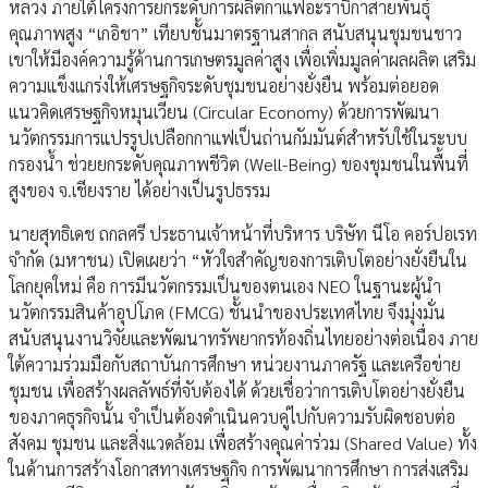
หลวง ภายใต้โครงการยกระดับการผลิตกาแฟอะราบิกาสายพันธุ์
คุณภาพสูง “เกอิชา” เทียบชั้นมาตรฐานสากล สนับสนุนชุมชนชาว
เขาให้มีองค์ความรู้ด้านการเกษตรมูลค่าสูง เพื่อเพิ่มมูลค่าผลผลิต เสริม
ความแข็งแกร่งให้เศรษฐกิจระดับชุมชนอย่างยั่งยืน พร้อมต่อยอด
แนวคิดเศรษฐกิจหมุนเวียน (Circular Economy) ด้วยการพัฒนา
นวัตกรรมการแปรรูปเปลือกกาแฟเป็นถ่านกัมมันต์สำหรับใช้ในระบบ
กรองน้ำ ช่วยยกระดับคุณภาพชีวิต (Well-Being) ของชุมชนในพื้นที่
สูงของ จ.เชียงราย ได้อย่างเป็นรูปธรรม
นายสุทธิเดช ถกลศรี ประธานเจ้าหน้าที่บริหาร บริษัท นีโอ คอร์ปอเรท
จำกัด (มหาชน) เปิดเผยว่า “หัวใจสำคัญของการเติบโตอย่างยั่งยืนใน
โลกยุคใหม่ คือ การมีนวัตกรรมเป็นของตนเอง NEO ในฐานะผู้นำ
นวัตกรรมสินค้าอุปโภค (FMCG) ชั้นนำของประเทศไทย จึงมุ่งมั่น
สนับสนุนงานวิจัยและพัฒนาทรัพยากรท้องถิ่นไทยอย่างต่อเนื่อง ภาย
ใต้ความร่วมมือกับสถาบันการศึกษา หน่วยงานภาครัฐ และเครือข่าย
ชุมชน เพื่อสร้างผลลัพธ์ที่จับต้องได้ ด้วยเชื่อว่าการเติบโตอย่างยั่งยืน
ของภาคธุรกิจนั้น จำเป็นต้องดำเนินควบคู่ไปกับความรับผิดชอบต่อ
สังคม ชุมชน และสิ่งแวดล้อม เพื่อสร้างคุณค่าร่วม (Shared Value) ทั้ง
ในด้านการสร้างโอกาสทางเศรษฐกิจ การพัฒนาการศึกษา การส่งเสริม