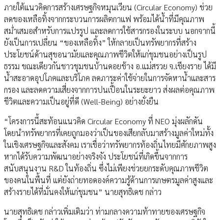
ภายใต้แนวคิดการสร้างเศรษฐกิจหมุนเวียน (Circular Economy) ช่วย
ลดของเหลือทิ้งจากกระบวนการผลิตกาแฟ พร้อมได้น้ำที่มีคุณภาพ
สม่ำเสมอสำหรับการแปรรูป และลดการใช้สารกรองในระบบ นอกจากนี้
ยังเป็นการเปลี่ยน “ของเหลือทิ้ง” ให้กลายเป็นทรัพยากรที่สร้าง
ประโยชน์ด้านสุขอนามัยและคุณภาพชีวิตให้แก่ชุมชนอย่างเป็นรูป
ธรรม ขณะเดียวกันชาวชุมชนบ้านดอยช้าง อ.แม่สรวย จ.เชียงราย ได้มี
น้ำสะอาดอุปโภคและบริโภค ลดภาระค่าใช้จ่ายในการจัดหาน้ำและสาร
กรอง และลดความเสี่ยงจากการปนเปื้อนในระยะยาว ส่งผลต่อคุณภาพ
ชีวิตและความเป็นอยู่ที่ดี (Well-Being) อย่างยั่งยืน
“โครงการนี้สะท้อนแนวคิด Circular Economy ที่ NEO มุ่งผลักดัน
โดยนำทรัพยากรที่เคยถูกมองว่าเป็นของเสียกลับมาสร้างมูลค่าใหม่ทั้ง
ในเชิงเศรษฐกิจและสังคม เราเชื่อว่าทรัพยากรท้องถิ่นไทยมีศักยภาพสูง
หากได้รับความพัฒนาอย่างจริงจัง ประโยชน์ที่เกิดขึ้นจากการ
สนับสนุนงาน R&D ในท้องถิ่น ซึ่งไม่เพียงช่วยยกระดับคุณภาพชีวิต
ของคนในพื้นที่ แต่ยังถ่ายทอดองค์ความรู้ด้านการเกษตรมูลค่าสูงและ
สร้างรายได้ที่มั่นคงให้แก่ชุมชน” นายสุทธิเดช กล่าว
นายสุทธิเดช กล่าวเพิ่มเติมว่า ท่ามกลางความท้าทายของเศรษฐกิจ