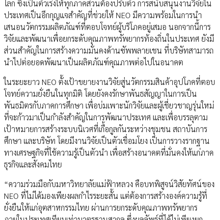
โลก ซึ่งเป็นตัวเร่งให้ทุกภาคส่วนต้องปรับตัว การสนับสนุนงานวิจัยใน
ประเทศเป็นอีกกุญแจสำคัญที่ช่วยให้ NEO มีความพร้อมในการนำ
เสนอนวัตกรรมผลิตภัณฑ์ที่ตอบโจทย์ผู้บริโภคอยู่เสมอ นอกจากนี้การ
วิจัยและพัฒนาเพื่อยกระดับคุณภาพทรัพยากรท้องถิ่นในประเทศ ยังมี
ส่วนสำคัญในการสร้างความมั่นคงด้านซัพพลายเชน ที่บริษัทสามารถ
นำไปต่อยอดพัฒนาเป็นผลิตภัณฑ์คุณภาพต่อไปในอนาคต
ในระยะยาว NEO ตั้งเป้าขยายงานวิจัยสู่นวัตกรรมสินค้าอุปโภคที่ตอบ
โจทย์ความยั่งยืนในทุกมิติ โดยยังคงรักษาพันธสัญญาในการเป็น
พันธมิตรกับภาคการศึกษา เพื่อบ่มเพาะนักวิจัยและผู้เชี่ยวชาญรุ่นใหม่
ที่จะก้าวมาเป็นกำลังสำคัญในการพัฒนาประเทศ และเพื่อบรรลุตาม
เป้าหมายการสร้างระบบนิเวศที่เกื้อกูลกันระหว่างชุมชน สถาบันการ
ศึกษา และบริษัท โดยมีงานวิจัยเป็นตัวเชื่อมโยง เป็นการวางรากฐาน
ทางเศรษฐกิจที่ใช้ความรู้เป็นตัวนำ เพื่อสร้างอนาคตที่มั่นคงให้แก่ภาค
ธุรกิจและสังคมไทย
“ความร่วมมือกับมหาวิทยาลัยแม่ฟ้าหลวง คือบทพิสูจน์วิสัยทัศน์ของ
NEO ที่ไม่ได้มองเพียงผลกำไรระยะสั้น แต่ต้องการสร้างองค์ความรู้ที่
ยั่งยืนให้แก่อุตสาหกรรมไทย ผ่านการยกระดับคุณภาพทรัพยากร
ภายในประเทศเทียบเท่ามาตรฐานสากล ซึ่งผลลัพธ์ที่ได้ไม่เพียงยก