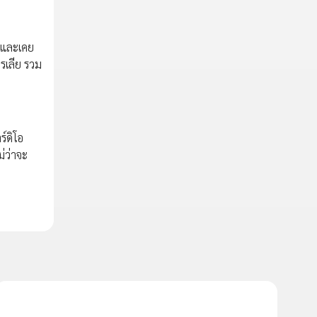
 และเคย
รเลีย รวม
์ดิโอ
่ว่าจะ