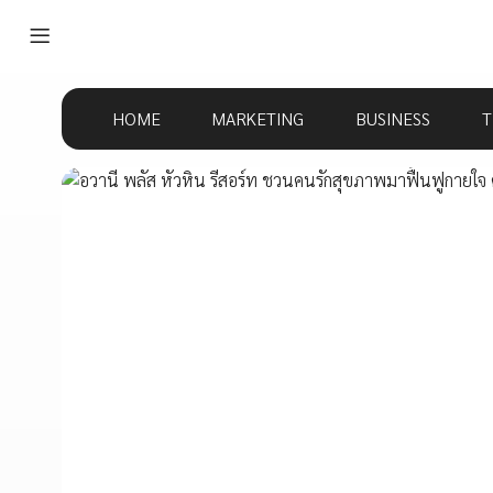
HOME
MARKETING
BUSINESS
T