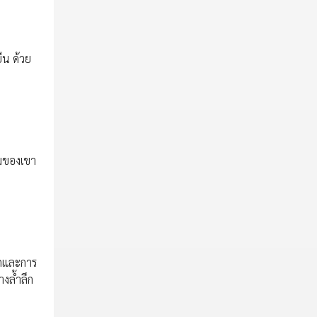
ืน ด้วย
รมของเขา
ูกและการ
งล้ำลึก