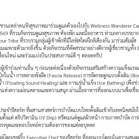
บมาชวนเหล่าคนรักสุขภาพมาร่วมดูแลตัวเองไปกับ Wellness Wanderer Ca
ม 2569 ที่รวมกิจกรรมดูแลสุขภาพ ห้องพัก และมื้ออาหาร ท่ามกลางบรรยาก
Tribe ที่รวบรวมกลุ่มผู้เข้าพักที่มีไลฟ์สไตล์ใกล้เคียงกัน มาร่วมสัมผัส
พาะตัวมากยิ่งขึ้น ด้วยกิจกรรมที่คัดสรรมาอย่างดีจากผู้เชี่ยวชาญทั้ง 8
จอเพื่อนใหม่ และร่วมแบ่งปันประสบการณ์ดี ๆ ตลอดทริป
ละผู้เข้าร่วมท่านอื่น ๆ ก่อนจะต่อเนื่องด้วยกิจกรรมเสริมสร้างความแข็งแร
รบิกในน้ำ การคลายพังผืด (Fascia Release) การจัดกระดูกแบบดั้งเดิม (B
 (Floating Sound Healing) และ การแช่น้ำแข็ง (Ice Bathing) เพื่อช่ว
าแห่งความผ่อนคลายและความสนุก ผ่านมื้ออาหารที่ออกแบบมาเพื่อเชื่อม
ระจำรีสอร์ท ที่ผสานศาสตร์การบำบัดแบบไทยดั้งเดิมเข้ากับเทคนิคสมัย
งแต่ ดริปวิตามิน (IV Drip) ทรีตเมนต์ดูแลผิวหน้า กายภาพบำบัด การ
ที่ตรงจุดและตอบโจทย์ความต้องการของแต่ละบุคคล
ังสรรค์โดยเชฟกิ๊บ Executive Chef ของรีสอร์ท ที่ออกแบบโดยเน้นความสมด