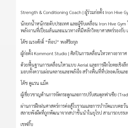
Strength & Conditioning Coach | ผู้ร่วมก่อตั้ง Iron Hive 
นักยกน้ำหนักระดับประเทศ และผู้ขับเคลื่อน Iron Hive Gym 
พลังงานที่เปี่ยมล้นและแนวทางที่มีหลักวิทยาศาสตร์รองรับ เ
โค้ช ณรงศักดิ์ “ท็อป” พงศิริยกุล
ผู้ก่อตั้ง Kommont Studio | ศิลปินการเคลื่อนไหวทางอากาศ (
ด้วยพื้นฐานการเคลื่อนไหวแบบ Aerial และการฝึกโยคะเชิงลึ
มอบทั้งความผ่อนคลายและพลังใจ สร้างพื้นที่ที่ปลอดภัยแ
โค้ช ดูแรน แม็ค
ผู้เชี่ยวชาญด้านการจัดกระดูกและการปรับสมดุลฟาเซีย (Trad
ผ่านการฝึกฝนศาสตร์การต่อสู้โบราณและการบำบัดแบบตะวันอ
สลายพังผืดที่ถูกพัฒนาจากสปาชั้นนำในยุโรป สามารถบรรเทาค
เชฟกิ๊บ