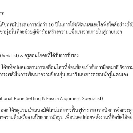
Gym
โค้ชภพมีประสบการณ์กว่า 10 ปีในการโค้ชฟิตเนสและไลฟ์สไตล์อย่างยั่งย
ขามุ่งมั่นที่จะช่วยผู้เข้าร่วมสร้างความแข็งแรงจากภายในสู่ภายนอก
Aerialist) & ครูสอนโยคะที่ได้รับการรับรอง
ก โค้ชท็อปผสมผสานการเคลื่อนไหวที่อ่อนช้อยเข้ากับการฝึกสมาธิ กิจกร
ละทรงพลังในการพัฒนาความยืดหยุ่น สมาธิ และการตระหนักรู้ในตนเอง
itional Bone Setting & Fascia Alignment Specialist)
อก โค้ชดูแรนนำเสนอมิติใหม่แห่งการฟื้นฟูร่างกาย เทคนิคการจัดกระด
วามตึงเครียด แก้ไขอาการผิดรูป เพื่อปลดปล่อยพลังงานที่ติดขัดได้อย่า