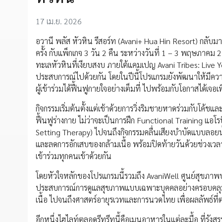
17 เม.ย. 2026
อวานี พลัส หัวหิน รีสอร์ท (Avani+ Hua Hin Resort) กลั
ครั้ง กับแพ็กเกจ 3 วัน 2 คืน ระหว่างวันที่ 1 – 3 พฤษภาค
ทะเลหัวหินที่เงียบสงบ ภายใต้แคมเปญ Avani Tribes: Live Your 
ประสบการณ์ไปด้วยกัน โดยในปีนี้โปรแกรมยังพัฒนาให้มีความเฉ
ผู้เข้าร่วมได้ฟื้นฟูกายใจอย่างเต็มที่ ไปพร้อมกับโอกาสได้เ
กิจกรรมเริ่มต้นตั้งแต่เช้าด้วยการวิ่งริมชายหาดร่วมกับโค้ชแ
ฟื้นฟูร่างกาย ไม่ว่าจะเป็นการฝึก Functional Training แอโ
Setting Therapy) ไปจนถึงกิจกรรมคลื่นเสียงบำบัดแบบลอยน้ำ
และลดการอักเสบของกล้ามเนื้อ พร้อมปิดท้ายวันด้วยช่วงเวล
เข้าร่วมทุกคนเข้าด้วยกัน
โดยหัวใจหลักของโปรแกรมนี้รวมถึง AvaniWell ศูนย์สุขภาพป
ประสบการณ์การดูแลสุขภาพแบบเฉพาะบุคคลอย่างครอบคลุมตั้
เนื้อ ไปจนถึงศาสตร์อายุรเวทและการนวดไทย เพื่อผลลัพธ์
อีกหนึ่งไฮไลท์ตลอดรีทรีทนี้คือเมนูอาหารในแต่ละมื้อ ที่ร