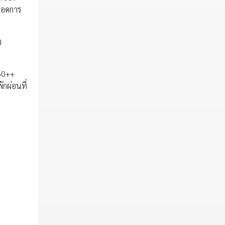
ลอดการ
ม
850++
กผ่อนที่