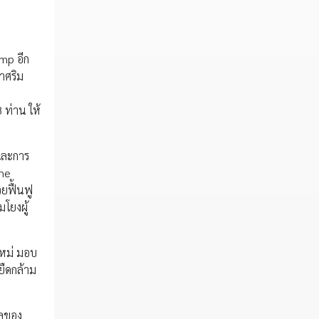
mp อีก
าศริม
 ท่าน ให้
งและการ
one
ยฟื้นฟู
โยงผู้
ใหม่ มอบ
ยืดกล้าม
ุลของ