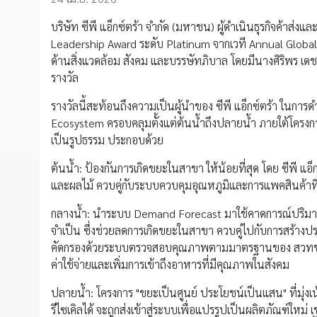
บริษัท ซีพี แอ็กซ์ตร้า จำกัด (มหาชน) ผู้ดำเนินธุรกิจค้าส่
Leadership Award ระดับ Platinum จากเวที Annual Global 
ด้านสิ่งแวดล้อม สังคม และบรรษัทภิบาล โดยมีนางศิริพร เดชส
รางวัล
รางวัลนี้สะท้อนถึงความเป็นผู้นำของ ซีพี แอ็กซ์ตร้า ในกา
Ecosystem ครอบคลุมตั้งแต่ต้นน้ำถึงปลายน้ำ ภายใต้โครงการ 
เป็นรูปธรรม ประกอบด้วย
ต้นน้ำ: ป้องกันการเกิดขยะในสาขา ให้น้อยที่สุด โดย ซีพี แอ็
และผลไม้ ควบคู่กับระบบควบคุมอุณหภูมิและการแพคสินค้าที่
กลางน้ำ: นำระบบ Demand Forecast มาใช้คาดการณ์ปริมาณ
จำเป็น ซึ่งช่วยลดการเกิดขยะในสาขา ควบคู่ไปกับการสร้างป
คัดกรองด้วยระบบตรวจสอบคุณภาพตามมาตรฐานของ สวทช. ก่อนส
ค่าใช้จ่ายและเพิ่มการเข้าถึงอาหารที่มีคุณภาพในสังคม
ปลายน้ำ: โครงการ "ขยะเป็นศูนย์ ประโยชน์เป็นแสน" ที่มุ่ง
รีไซเคิลได้ จะถูกส่งเข้าสู่ระบบเพื่อแปรรูปเป็นผลิตภัณฑ์ใหม