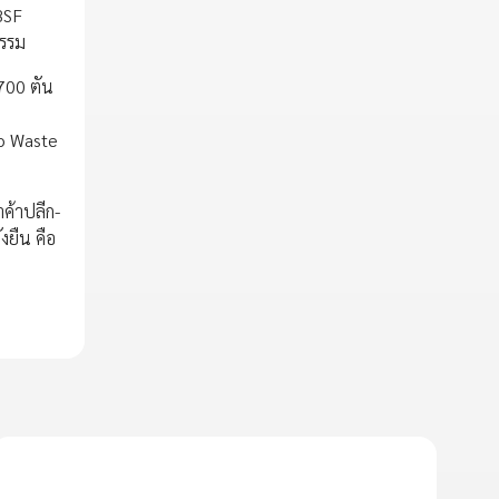
BSF
กรรม
700 ตัน
ro Waste
ำค้าปลีก-
งยืน คือ