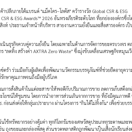
งและค้าปลีกภายใต้แบรนด์ "แม็คโคร–โลตัส" คว้ารางวัล Global CSR & ESG
CSR & ESG Awards™ 2026 อันทรงเกียรติระดับโลก ที่ยกย่ององค์กรซึ่งโ
ิงห์ ประธานเจ้าหน้าที่บริหาร สายงานความยั่งยืนและสื่อสารองค์กร เป็นผ
รดำเนินธุรกิจควบคู่ความยั่งยืน โดยเฉพาะในด้านการจัดการขยะครบวงจร ตล
"ลดทิ้ง สร้างค่า AXTRA Zero Waste" ซึ่งมุ่งขับเคลื่อนเศรษฐกิจหมุนเว
กซ์ตร้า ร่วมมือกับผู้ผลิตเพื่อพัฒนานวัตกรรมบรรจุภัณฑ์ที่ช่วยยืดอายุควา
รักษาคุณภาพจนถึงมือผู้บริโภค
การสั่งสินค้าในแต่ละสาขาให้พอดีกับปริมาณการขาย ลดการเก็บสต็อก
ระโยชน์ให้ชุมชน โดยการนำอาหารส่วนเกินจากการขาย ที่ยังมีคุณภาพดี ซึ
่งต่อให้กลุ่มเปราะบาง ผ่านโครงการ "กินได้ไม่ทิ้งกัน" เพื่อช่วยบร
เน้นใช้ทรัพยากรอย่างคุ้มค่า ทุกกิโลกรัมของเศษวัสดุประเภทกระดาษและพ
่ เช่น ถุงขยะและกล่องพัสดุ ส่วนขวดพลาสติกถูกพัฒนาเป็นเสื้อนักเรียนส่งต่