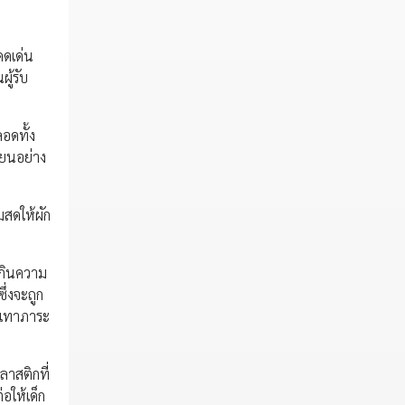
ดดเด่น
ู้รับ
อดทั้ง
ียนอย่าง
มสดให้ผัก
เกินความ
่งจะถูก
รเทาภาระ
ลาสติกที่
อให้เด็ก