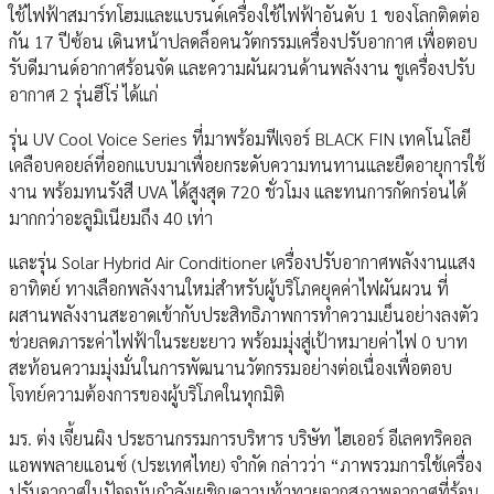
ใช้ไฟฟ้าสมาร์ทโฮมและแบรนด์เครื่องใช้ไฟฟ้าอันดับ 1 ของโลกติดต่อ
กัน 17 ปีซ้อน เดินหน้าปลดล็อคนวัตกรรมเครื่องปรับอากาศ เพื่อตอบ
รับดีมานด์อากาศร้อนจัด และความผันผวนด้านพลังงาน ชูเครื่องปรับ
อากาศ 2 รุ่นฮีโร่ ได้แก่
รุ่น UV Cool Voice Series ที่มาพร้อมฟีเจอร์ BLACK FIN เทคโนโลยี
เคลือบคอยล์ที่ออกแบบมาเพื่อยกระดับความทนทานและยืดอายุการใช้
งาน พร้อมทนรังสี UVA ได้สูงสุด 720 ชั่วโมง และทนการกัดกร่อนได้
มากกว่าอะลูมิเนียมถึง 40 เท่า
และรุ่น Solar Hybrid Air Conditioner เครื่องปรับอากาศพลังงานแสง
อาทิตย์ ทางเลือกพลังงานใหม่สำหรับผู้บริโภคยุคค่าไฟผันผวน ที่
ผสานพลังงานสะอาดเข้ากับประสิทธิภาพการทำความเย็นอย่างลงตัว
ช่วยลดภาระค่าไฟฟ้าในระยะยาว พร้อมมุ่งสู่เป้าหมายค่าไฟ 0 บาท
สะท้อนความมุ่งมั่นในการพัฒนานวัตกรรมอย่างต่อเนื่องเพื่อตอบ
โจทย์ความต้องการของผู้บริโภคในทุกมิติ
มร. ต่ง เจี้ยนผิง ประธานกรรมการบริหาร บริษัท ไฮเออร์ อีเลคทริคอล
แอพพลายแอนซ์ (ประเทศไทย) จำกัด กล่าวว่า “ภาพรวมการใช้เครื่อง
ปรับอากาศในปัจจุบันกำลังเผชิญความท้าทายจากสภาพอากาศที่ร้อน