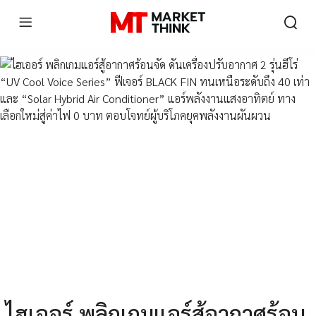
ไฮเออร์ พลิกเกมแอร์สู้อากาศร้อน