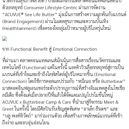
นวัตกรรมสุขภาพสายตา ประเดิมกิจกรรมตลาดคอนแทคเลนส์ต้นปี
ด้วยกลยุทธ์ Consumer Lifestyle-Centric ผ่านการจัดงาน
“ACUVUE® See Life Butter” มุ่งเน้นการสร้างความผูกพันกับแบรนด์
(Brand Engagement) ผ่านโมเดลสุขภาพและความบันเทิง
(Healthtainment) เพื่อครองใจกลุ่มเป้าหมายผู้บริโภครุ่นใหม่
จาก Functional Benefit สู่ Emotional Connection
ที่ผ่านมา ตลาดคอนแทคเลนส์มักเน้นการสื่อสารเรื่องนวัตกรรมและ
เทคโนโลยี (Functional) แต่ในครั้งนี้ แอคคิววิวเลือกกลยุทธ์สู่การเป็น
แบรนด์ที่เข้าใจและเข้าถึงไลฟ์สไตล์ผู้บริโภคมากขึ้น (Emotional
Connection) โดยใช้การคอลแลปร่วมกับ “หมีเนย หรือ Butterbear”
มาสคอตอินฟลูเอนเซอร์ระดับปรากฏการณ์ที่สร้างอิมแพคสูงในโซเชีย
ลมีเดีย ซึ่งตั้งแต่เมื่อปลายปีที่แล้วได้จัดแคมเปญโปรโมชั่นใหญ่
ACUVUE x Butterbear Camp & Care ที่นำมาสู่กิจกรรม Meet &
Greet ในครั้งนี้ โดยมีศิลปินรับเชิญสุดพิเศษ “อาเล็ก ธีรเดช” และ
“บลู-พงศ์ทิวัตถ์” มาร่วมงานด้วย เพื่อสร้างภาพลักษณ์แบรนด์ที่เข้า
ถึงง่าย และอบอุ่นอ่อนโยน