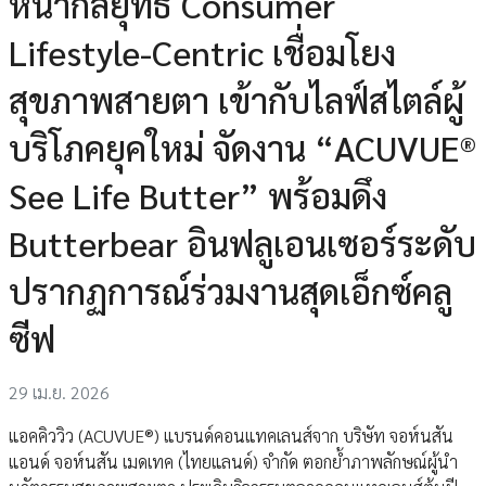
หน้ากลยุทธ์ Consumer
Lifestyle-Centric เชื่อมโยง
สุขภาพสายตา เข้ากับไลฟ์สไตล์ผู้
บริโภคยุคใหม่ จัดงาน “ACUVUE®
See Life Butter” พร้อมดึง
Butterbear อินฟลูเอนเซอร์ระดับ
ปรากฏการณ์ร่วมงานสุดเอ็กซ์คลู
ซีฟ
29 เม.ย. 2026
แอคคิววิว (ACUVUE®) แบรนด์คอนแทคเลนส์จาก บริษัท จอห์นสัน
แอนด์ จอห์นสัน เมดเทค (ไทยแลนด์) จำกัด ตอกย้ำภาพลักษณ์ผู้นำ