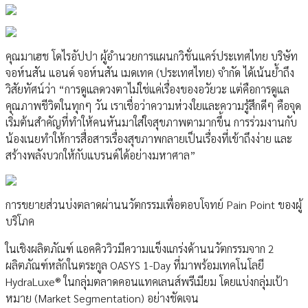
คุณมาเฮช โดไรอัปปา ผู้อำนวยการแผนกวิชั่นแคร์ประเทศไทย บริษัท
จอห์นสัน แอนด์ จอห์นสัน เมดเทค (ประเทศไทย) จำกัด ได้เน้นย้ำถึง
วิสัยทัศน์ว่า “การดูแลดวงตาไม่ใช่แค่เรื่องของอวัยวะ แต่คือการดูแล
คุณภาพชีวิตในทุกๆ วัน เราเชื่อว่าความห่วงใยและความรู้สึกดีๆ คือจุด
เริ่มต้นสำคัญที่ทำให้คนหันมาใส่ใจสุขภาพตามากขึ้น การร่วมงานกับ
น้องเนยทำให้การสื่อสารเรื่องสุขภาพกลายเป็นเรื่องที่เข้าถึงง่าย และ
สร้างพลังบวกให้กับแบรนด์ได้อย่างมหาศาล”
การขยายส่วนบ่งตลาดผ่านนวัตกรรมเพื่อตอบโจทย์ Pain Point ของผู้
บริโภค
ในเชิงผลิตภัณฑ์ แอคคิววิวมีความแข็งแกร่งด้านนวัตกรรมจาก 2
ผลิตภัณฑ์หลักในตระกูล OASYS 1-Day ที่มาพร้อมเทคโนโลยี
HydraLuxe® ในกลุ่มตลาดคอนแทคเลนส์พรีเมียม โดยแบ่งกลุ่มเป้า
หมาย (Market Segmentation) อย่างชัดเจน