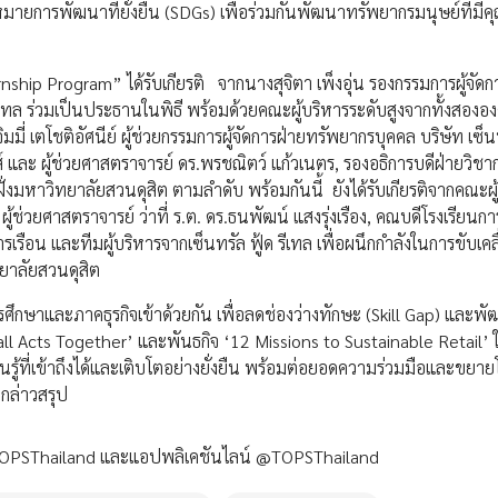
มายการพัฒนาที่ยั่งยืน (SDGs) เพื่อร่วมกันพัฒนาทรัพยากรมนุษย์ที่มี
hip Program” ได้รับเกียรติ จากนางสุจิตา เพ็งอุ่น รองกรรมการผู้จัดก
ล รีเทล ร่วมเป็นประธานในพิธี พร้อมด้วยคณะผู้บริหารระดับสูงจากทั้งสององ
่ เตโชติอัศนีย์ ผู้ช่วยกรรมการผู้จัดการฝ่ายทรัพยากรบุคคล บริษัท เซ็น
ปส์ และ ผู้ช่วยศาสตราจารย์ ดร.พรชณิตว์ แก้วเนตร, รองอธิการบดีฝ่ายวิช
งมหาวิทยาลัยสวนดุสิต ตามลำดับ พร้อมกันนี้ ยังได้รับเกียรติจากคณะผู
ช่วยศาสตราจารย์ ว่าที่ ร.ต. ดร.ธนพัฒน์ แสงรุ่งเรือง, คณบดีโรงเรียนกา
รือน และทีมผู้บริหารจากเซ็นทรัล ฟู้ด รีเทล เพื่อผนึกกำลังในการขับเคล
ทยาลัยสวนดุสิต
กษาและภาคธุรกิจเข้าด้วยกัน เพื่อลดช่องว่างทักษะ (Skill Gap) และพั
ll Acts Together’ และพันธกิจ ‘12 Missions to Sustainable Retail’ ใ
ู้ที่เข้าถึงได้และเติบโตอย่างยั่งยืน พร้อมต่อยอดความร่วมมือและขยายโ
กล่าวสรุป
 TOPSThailand และแอปพลิเคชันไลน์ @TOPSThailand