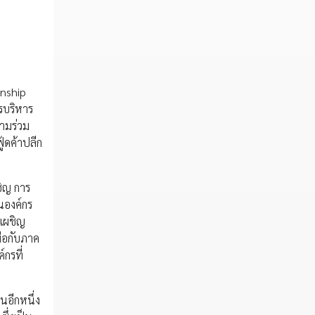
rnship
ารบริหาร
วามร่วม
้ดค้าปลีก
ชิญ การ
นองค์กร
งเผชิญ
มือกับภาค
กรที่
นอีกหนึ่ง