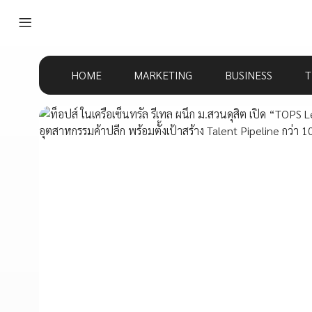
HOME
MARKETING
BUSINESS
T