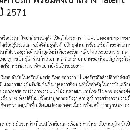
ปี 2571
นการเรือน มหาวิทยาลัยสวนดุสิต เปิดตัวโครงการ “TOPS Leadership Inte
้เรียนรู้ประสบการณ์จริงในธุรกิจค้าปลีกยุคใหม่ พร้อมเสริมทักษะด้านก
ป็นหัวใจของธุรกิจค้าปลีกยุคใหม่ เพื่อรองรับการเติบโตในระยะยาว ผ่านค
 สู่การเป็นผู้นำร้านค้าในอนาคต ตอกย้ำบทบาทของท็อปส์ผู้นำธุรกิจฟู
ส่งเสริมการพัฒนาอาชีพอย่างยั่งยืนในระยะยาว
รีเทล จำกัด ในเครือเซ็นทรัล รีเทล กล่าวว่า “ในยุคที่ธุรกิจค้าปลีกกำลังเผ
ี และการแข่งขันที่เข้มข้นขึ้น บุคลากรจึงเป็นหัวใจสำคัญในการขับเคลื่อ
บิร์ต วอลเทอร์ส พบว่าภาพรวมแนวโน้มตลาดแรงงานไทยปี 2569 องค์กรยั
ึง 67% ท็อปส์จึงมุ่งพัฒนาบุคลากรเชิงรุก ควบคู่กับการสร้างความร่วม
องการของธุรกิจที่เปลี่ยนแปลงอย่างต่อเนื่อง พร้อมสร้างรากฐานขององค์
มร่วมมือระหว่างท็อปส์ โรงเรียนการเรือน มหาวิทยาลัยสวนดุสิต จึงเป็