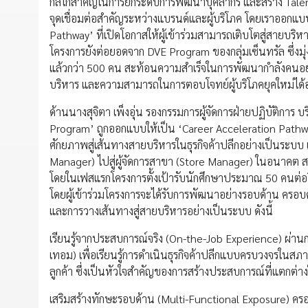
กลไกสำคัญในการยกระดับการพัฒนาบุคลากร และสร้าง Talent 
จุดเชื่อมต่อสำคัญระหว่างแบรนด์และผู้บริโภค โดยเราออกแ
Pathway’ ที่เปิดโอกาสให้ผู้เข้าร่วมสามารถเติบโตสู่สายบริหา
โครงการยังต่อยอดจาก DVE Program ของกลุ่มเซ็นทรัล ซึ่งม
แล้วกว่า 500 คน สะท้อนความสำเร็จในการพัฒนากำลังคนอย่างต่อ
บริหาร และความสามารถในการตอบโจทย์ผู้บริโภคยุคใหม่ได้อ
ด้านนางสุจิตา เพ็งอุ่น รองกรรมการผู้จัดการฝ่ายปฏิบัติการ บ
Program’ ถูกออกแบบให้เป็น ‘Career Acceleration Pathway
ศักยภาพสู่เส้นทางสายบริหารในธุรกิจค้าปลีกอย่างเป็นระบบ 
Manager) ไปสู่ผู้จัดการสาขา (Store Manager) ในอนาคต ส
โดยในเฟสแรกโครงการตั้งเป้ารับนักศึกษาประมาณ 50 คนต่อปี
โดยผู้เข้าร่วมโครงการจะได้รับการพัฒนาอย่างรอบด้าน ครอบค
และการวางเส้นทางสู่สายบริหารอย่างเป็นระบบ ดังนี้
เรียนรู้จากประสบการณ์จริง (On-the-Job Experience) ผ่า
เทอม) เพื่อเรียนรู้การดำเนินธุรกิจค้าปลีกแบบครบวงจรในสภา
ลูกค้า ซึ่งเป็นหัวใจสำคัญของการสร้างประสบการณ์ที่แตกต่างใ
เสริมสร้างทักษะรอบด้าน (Multi-Functional Exposure) คร