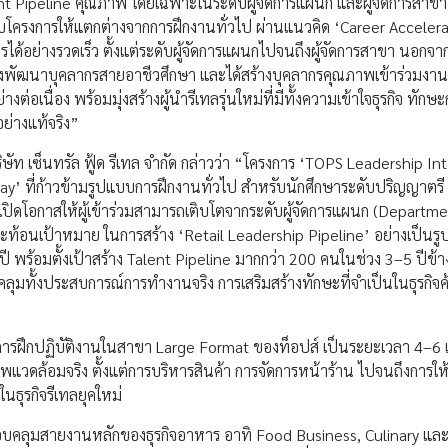
Pipeline คุณภาพ โดยเฉพาะในระดับผู้จัดการแผนก และผู้จัดการสาขา ซ
บบโครงการให้แตกต่างจากการฝึกงานทั่วไป ผ่านแนวคิด ‘Career Acceler
รได้อย่างรวดเร็ว ตั้งแต่ระดับผู้จัดการแผนกไปจนถึงผู้จัดการสาขา นอกจาก
ุ่งพัฒนาบุคลากรสายอาชีวศึกษา และได้สร้างบุคลากรคุณภาพเข้าร่วมงาน
เนื่อง พร้อมมุ่งสร้างผู้นำรีเทลรุ่นใหม่ที่มีทั้งความเข้าใจธุรกิจ ทักษ
ย่างแท้จริง”
ริษัท เซ็นทรัล ฟู้ด รีเทล จำกัด กล่าวว่า “โครงการ ‘TOPS Leadership In
’ ที่ก้าวข้ามรูปแบบการฝึกงานทั่วไป สำหรับนักศึกษาระดับปริญญาตรี โด
เปิดโอกาสให้ผู้เข้าร่วมสามารถเติบโตจากระดับผู้จัดการแผนก (Departm
ะท้อนเป้าหมาย ในการสร้าง ‘Retail Leadership Pipeline’ อย่างเป็นร
 พร้อมตั้งเป้าสร้าง Talent Pipeline มากกว่า 200 คนในช่วง 3–5 ปีข้า
ลุมทั้งประสบการณ์การทำงานจริง การเสริมสร้างทักษะที่จำเป็นในธุรกิจค
นการฝึกปฏิบัติงานในสาขา Large Format ของท็อปส์ เป็นระยะเวลา 4–6 เ
พแวดล้อมจริง ตั้งแต่การบริหารสินค้า การจัดการหน้าร้าน ไปจนถึงการให
นธุรกิจรีเทลยุคใหม่
อบคลุมสายงานหลักของธุรกิจอาหาร อาทิ Food Business, Culinary และ