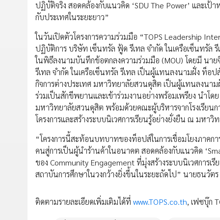
ปฏิบัติจริง สอดคล้องกับแนวคิด ‘SDU The Power’ และเป้าห
กับประเทศในระยะยาว”
ในวันเปิดตัวโครงการความร่วมมือ “TOPS Leadership Interns
ปฏิบัติการ บริษัท เซ็นทรัล ฟู้ด รีเทล จำกัด ในเครือเซ็นทรั
ในพิธีลงนามบันทึกข้อตกลงความร่วมมือ (MOU) โดยมี นายจิมมี
รีเทล จำกัด ในเครือเซ็นทรัล รีเทล เป็นผู้แทนลงนามฝั่ง ท็อ
กิจการต่างประเทศ มหาวิทยาลัยสวนดุสิต เป็นผู้แทนลงนามฝั่
ร่วมเป็นสักขีพยานและเข้าร่วมงานอย่างพร้อมเพรียง นำโดย ผู้
มหาวิทยาลัยสวนดุสิต พร้อมด้วยคณะผู้บริหารจากโรงเรียนการเ
โครงการและสร้างระบบนิเวศการเรียนรู้อย่างยั่งยืน ณ มหาวิ
“โครงการนี้สะท้อนบทบาทของท็อปส์ในการเชื่อมโยงภาคการศึ
คนสู่การเป็นผู้นำร้านค้าในอนาคต สอดคล้องกับแนวคิด ‘Sma
ของ Community Engagement ที่มุ่งสร้างระบบนิเวศการเรียนร
สถาบันการศึกษาในวงกว้างยิ่งขึ้นในระยะถัดไป” นายธนวัตร 
ติดตามรายละเอียดเพิ่มเติมได้ที่
www.TOPS.co.th
, เฟซบุ๊ก