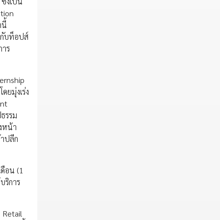
ึ่งเป็น
ation
นี้
กับท็อปส์
ะการ
ternship
ยมุ่งเร่ง
ent
ูปธรรม
งหน้า
้าปลีก
ดือน (1
้บริการ
 Retail