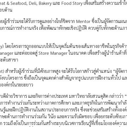
& Seafood, Deli, Bakery และ Food Story เพื่อเสริมสร้างความเข้าใจเช
รอบด้าน
้เข้าร่วมจะได้รับการดูแลอย่างใกล้ชิดจาก Mentor ซึ่งเป็นผู้จัดการแผนก
ารณ์การทำงานจริง เพื่อพัฒนาทักษะเชิงปฏิบัติ ควบคู่กับทักษะด้านภา
) โดยโครงการถูกออกแบบให้เป็นจุดเริ่มต้นของเส้นทางอาชีพในธุรกิจค้า
Manager และต่อยอดสู่ Store Manager ในอนาคต เพื่อสร้างผู้นำร้านค้าที
ระดับสาขา
สำหรับผู้เข้าร่วมที่มีศักยภาพสูง จะได้รับโอกาสก้าวสู่ตำแหน่ง “ผู้จัด
งจบโครงการ ซึ่งถือเป็นจุดแตกต่างสำคัญจากรูปแบบการฝึกงานทั่วไป แล
กับองค์กรในระยะยาว
ารบดีฝ่ายวิชาการ และกิจการต่างประเทศ มหาวิทยาลัยสวนดุสิต กล่าวว่า 
ท้อนการทำงานร่วมกันระหว่างภาคการศึกษา และภาคธุรกิจในการพัฒนากำล
นรู้และฝึกปฏิบัติงานในสถานประกอบการจริง ซึ่งจะช่วยเสริมสร้างทั้งองค์
กษะด้านการทำงานร่วมกัน วินัย และความรับผิดชอบ เพื่อยกระดับศักย
ถึงยังเป็นการร่วมกันสร้างระบบนิเวศการเรียนรู้ที่เชื่อมโยงองค์ความรู้