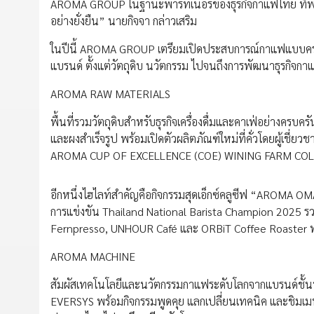
AROMA GROUP ในฐานะพาร์ทเนอร์ของธุรกิจกาแฟไทย ที่พร้
อย่างยั่งยืน” นายกิจจา กล่าวเสริม
ในปีนี้ AROMA GROUP เตรียมเปิดประสบการณ์กาแฟแบบครบว
แบรนด์ ตั้งแต่วัตถุดิบ นวัตกรรม ไปจนถึงการพัฒนาธุรกิจ
AROMA RAW MATERIALS
พื้นที่รวมวัตถุดิบสำหรับธุรกิจเครื่องดื่มและคาเฟ่อย่างครบคร
และผงสำเร็จรูป พร้อมเปิดตัวผลิตภัณฑ์ใหม่ที่คั่วโดยผู้เ
AROMA CUP OF EXCELLENCE (COE) WINING FARM CO
อีกหนึ่งไฮไลท์สำคัญคือกิจกรรมสุดเอ็กซ์คลูซีฟ “AROMA 
การแข่งขัน Thailand National Barista Champion 2025 ร
Fernpresso, UNHOUR Café และ ORBiT Coffee Roaster พร้
AROMA MACHINE
สัมผัสเทคโนโลยีและนวัตกรรมกาแฟระดับโลกจากแบรนด์ชั้นน
EVERSYS พร้อมกิจกรรมพูดคุย แลกเปลี่ยนเทคนิค และชิมเมน