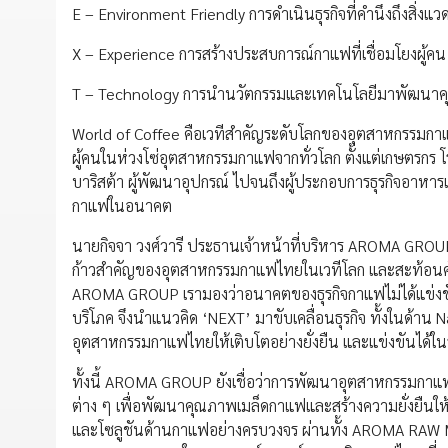
E – Environment Friendly การดำเนินธุรกิจที่คำนึงถึงสิ่ง
X – Experience การสร้างประสบการณ์กาแฟที่เชื่อมโยงผู้ค
T – Technology การนำนวัตกรรมและเทคโนโลยีมาพัฒนา
World of Coffee คือเวทีสำคัญระดับโลกของอุตสาหกรรมกาแ
ผู้คนในห่วงโซ่อุตสาหกรรมกาแฟจากทั่วโลก ตั้งแต่เกษตรกร โร
บาริสต้า ผู้พัฒนาอุปกรณ์ ไปจนถึงผู้ประกอบการธุรกิจอาหารแ
กาแฟในอนาคต
นายกิจจา วงศ์วารี ประธานเจ้าหน้าที่บริหาร AROMA GROUP
ก้าวสำคัญของอุตสาหกรรมกาแฟไทยในเวทีโลก และสะท้อนศั
AROMA GROUP เรามองว่าอนาคตของธุรกิจกาแฟไม่ได้แข่งขันกั
บริโภค จึงนำแนวคิด ‘NEXT’ มาขับเคลื่อนธุรกิจ ทั้งในด้าน
อุตสาหกรรมกาแฟไทยให้เติบโตอย่างยั่งยืน และแข่งขันได้ใ
ทั้งนี้ AROMA GROUP ยังเชื่อว่าการพัฒนาอุตสาหกรรมกาแฟต้
ต่าง ๆ เพื่อพัฒนาคุณภาพเมล็ดกาแฟและสร้างความยั่งยืนให้
และโซลูชันด้านกาแฟอย่างครบวงจร ผ่านทั้ง AROMA R