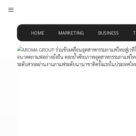
HOME
MARKETING
BUSINESS
T