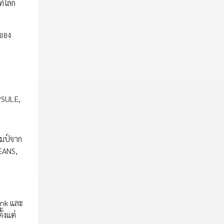
ทีโลก
ีของ
APSULE,
ชมป์จาก
EANS,
ank และ
้งแต่