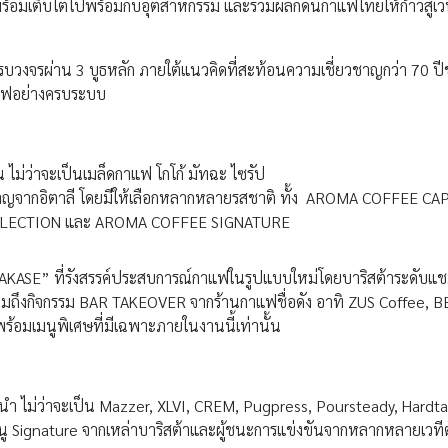
อมเติบโตไปพร้อมกับอุตสาหกรรม และร่วมผลักดันกาแฟไทยให้ก้าวสู่เว
งจรผ่าน 3 บูธหลัก ภายใต้แนวคิดที่สะท้อนความเชี่ยวชาญกว่า 70 ป
กาแฟอย่างครบระบบ
ัน ไม่ว่าจะเป็นเมล็ดกาแฟ โกโก้ มัทฉะ ไซรัป
ชี่ยวชาญจากอิตาลี โดยมีให้เลือกหลากหลายรสชาติ ทั้ง AROMA COFFEE C
LLECTION และ AROMA COFFEE SIGNATURE
OMAKASE” ที่รังสรรค์ประสบการณ์กาแฟในรูปแบบใหม่โดยบาริสต้าระดับแ
วมถึงกิจกรรม BAR TAKEOVER จากร้านกาแฟชื่อดัง อาทิ ZUS Coffee, B
อมเมนูพิเศษที่มีเฉพาะภายในงานนี้เท่านั้น
ำ ไม่ว่าจะเป็น Mazzer, XLVI, CREM, Pugpress, Poursteady, Hardt
ู Signature จากเหล่าบาริสต้าและผู้ชนะการแข่งขันจากหลากหลายเวทีตั