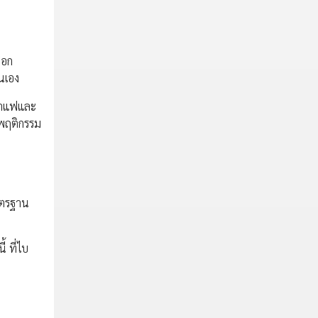
ือก
นเอง
นกาแฟและ
์พฤติกรรม
าตรฐาน
 ที่ไบ