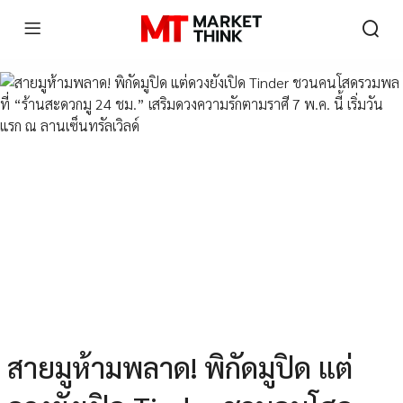
สายมูห้ามพลาด! พิกัดมูปิด แต่