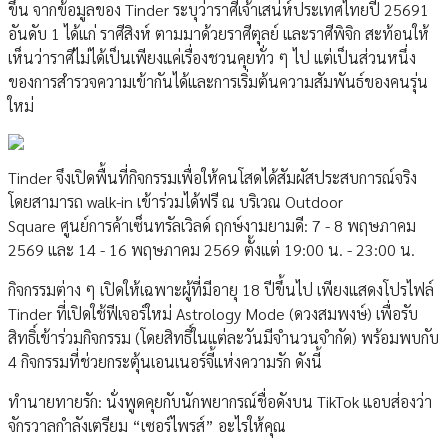
ขึ้น จากข้อมูลของ Tinder ระบุว่าราศีเจ้าเสน่ห์ประเทศไทยปี 25691
อันดับ 1 ได้แก่ ราศีสิงห์ ตามมาด้วยราศีตุลย์ และราศีพิจิก สะท้อนให้
เห็นว่าราศีไม่ได้เป็นเพียงแค่เรื่องชวนคุยทั่ว ๆ ไป แต่เป็นส่วนหนึ่ง
ของการสำรวจความเข้ากันได้และการเริ่มต้นความสัมพันธ์ของคนรุ่น
ใหม่
Tinder จึงเปิดพื้นที่กิจกรรมเพื่อให้คนโสดได้สัมผัสประสบการณ์จริง
โดยสามารถ walk-in เข้าร่วมได้ฟรี ณ บริเวณ Outdoor
Square ศูนย์การค้าเซ็นทรัลเวิลด์ ฤกษ์งามยามดี: 7 - 8 พฤษภาคม
2569 และ 14 - 16 พฤษภาคม 2569 ตั้งแต่ 19:00 น. - 23:00 น.
กิจกรรมต่าง ๆ เปิดให้เฉพาะผู้ที่มีอายุ 18 ปีขึ้นไป เพียงแสดงโปรไฟล์
Tinder ที่เปิดใช้ฟีเจอร์ใหม่ Astrology Mode (ดวงสมพงษ์) เพื่อรับ
สิทธิ์เข้าร่วมกิจกรรม (โดยสิทธิ์ในแต่ละวันมีจำนวนจำกัด) พร้อมพบกับ
4 กิจกรรมที่ช่วยกระตุ้นเอนเนอร์จี้แห่งความรัก ดังนี้
ทำนายทายรัก: นั่งพูดคุยกับนักพยากรณ์ชื่อดังบน TikTok แอบส่องว่า
จักรวาลกำลังเตรียม “เซอร์ไพรส์” อะไรให้คุณ