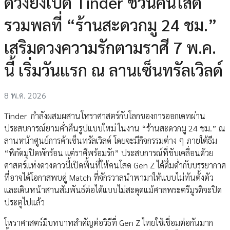
ดวงยังเปิด Tinder ชวนคนโสด
รวมพลที่ “ร้านสะดวกมู 24 ชม.”
เสริมดวงความรักตามราศี 7 พ.ค.
นี้ เริ่มวันแรก ณ ลานเซ็นทรัลเวิลด์
8 พ.ค. 2026
Tinder กำลังผสมผสานโหราศาสตร์กับโลกของการออกเดทผ่าน
ประสบการณ์ยามค่ำคืนรูปแบบใหม่ ในงาน “ร้านสะดวกมู 24 ชม.” ณ
ลานหน้าศูนย์การค้าเซ็นทรัลเวิลด์ โดยจะมีกิจกรรมต่าง ๆ ภายใต้ธีม
“พิกัดมูปิดพักร้อน แต่ราศีพร้อมรัก” ประสบการณ์ที่ขับเคลื่อนด้วย
ศาสตร์แห่งดวงดาวนี้เปิดพื้นที่ให้คนโสด Gen Z ได้ดื่มด่ำกับบรรยากาศ
ที่อาจได้โอกาสพบคู่ Match ที่จักรวาลนำพามาให้แบบไม่ทันตั้งตัว
และเดินหน้าสานสัมพันธ์ต่อได้แบบไม่สะดุดแม้ศาลพระตรีมูรติจะปิด
ประตูไปแล้ว
โหราศาสตร์มีบทบาทสำคัญต่อวิธีที่ Gen Z ไทยใช้เชื่อมต่อกันมาก