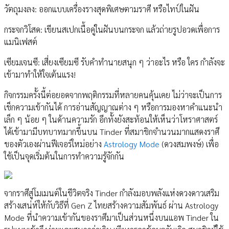
วัตถุมงลง: ออกแบบเครื่องรางสุดพิเศษตามราศี หรือไทป์ในฝัน
กระจกวิโสด: เขียนสเปกเนื้อคู่ในฝันบนกระจก แล้วถ่ายรูปอวดเพื่อการ
แมนิเฟสต์
เซียมเจนซี: เสี่ยงเซียมซี รับคำทำนายสนุก ๆ ว่าอะไร หรือ ใคร กำลังจะ
เข้ามาทำให้ใจเต้นแรง!
กิจกรรมครั้งนี้ต่อยอดจากพฤติกรรมที่หลายคนคุ้นเคย ไม่ว่าจะเป็นการ
เช็กความเข้ากันได้ การอ่านสัญญาณต่าง ๆ หรือการมองหาคำแนะนำ
เล็ก ๆ น้อย ๆ ในด้านความรัก อีกทั้งยังสะท้อนให้เห็นว่าโหราศาสตร์
ได้เข้ามามีบทบาทมากขึ้นบน Tinder ที่สมาชิกจำนวนมากแสดงราศี
ของตัวเองผ่านฟีเจอร์ใหม่อย่าง
Astrology Mode
(ดวงสมพงษ์) เพื่อ
ใช้เป็นจุดเริ่มต้นในการทำความรู้จักกัน
จากราศีสู่โมเมนต์ในชีวิตจริง Tinder กำลังมอบพลังแห่งดวงดาวเสริม
สร้างเสน่ห์ให้กับวิธีที่ Gen Z ไทยสร้างความสัมพันธ์ ผ่าน Astrology
Mode ที่นำความเข้ากันของราศีมาเป็นส่วนหนึ่งบนแอพ Tinder ใน