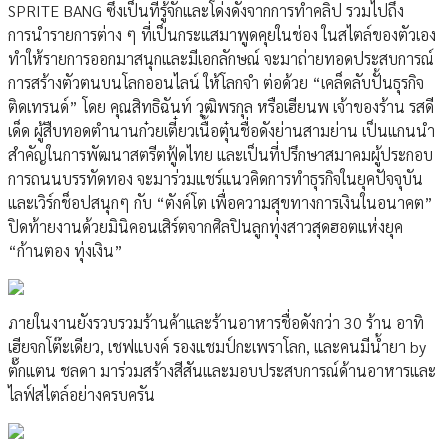
SPRITE BANG ซึ่งเป็นที่รู้จักและโด่งดังจากการทำคลิป รวมไปถึง
การนำรายการต่าง ๆ ที่เป็นกระแสมาพูดคุยในช่อง ในสไตล์ของตัวเอง
ทำให้รายการออกมาสนุกและมีเอกลักษณ์ จะมาถ่ายทอดประสบการณ์
การสร้างตัวตนบนโลกออนไลน์ ให้โลกจำ ต่อด้วย “เคล็ดลับปั้นธุรกิจ
ติดเทรนด์” โดย คุณสิทธิฉันท์ วุฒิพรกุล หรือเฮียนพ เจ้าของร้าน รสดี
เด็ด ผู้สืบทอดตำนานก๋วยเตี๋ยวเนื้อตุ๋นชื่อดังย่านสามย่าน เป็นแกนนำ
สำคัญในการพัฒนาสตรีตฟู้ดไทย และเป็นที่ปรึกษาสมาคมผู้ประกอบ
การถนนบรรทัดทอง จะมาร่วมแชร์แนวคิดการทำธุรกิจในยุคปัจจุบัน
และเวิร์กช็อปสนุกๆ กับ “ตังค์โต เพื่อความสุขทางการเงินในอนาคต”
ปิดท้ายงานด้วยมินิคอนเสิร์ตจากศิลปินลูกทุ่งสาวสุดฮอตแห่งยุค
“ก้านตอง ทุ่งเงิน”
ภายในงานยังรวบรวมร้านค้าและร้านอาหารชื่อดังกว่า 30 ร้าน อาทิ
เฮียจกโต๊ะเดียว, เชฟแบงค์ รองแชมป์กะเพราโลก, และคนมีน้ำยา by
ตั๊กแตน ชลดา มาร่วมสร้างสีสันและมอบประสบการณ์ด้านอาหารและ
ไลฟ์สไตล์อย่างครบครัน