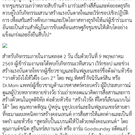
จากชุมชนรวมกว่าหลายสิบร้านค้า มาร่วมสร้างสีสันและต่อยอดธุรกิจ
ควบคู่ไปกับกิจกรรมเสวนาสร้างแรงบันดาลใจและเวิร์กชอปเชิงปฏิบัติ
การ เพื่อเสริมสร้างศักยภาพและเปิดโอกาสทางธุรกิจให้แก่ผู้เข้าร่วมงาน
อันจะเป็นส่วนสำคัญในการขับเคลื่อนเศรษฐกิจชุมชนให้เติบโตอย่าง
แข็งแกร่งและยั่งยืนสืบไป”
สำหรับกิจกรรมภายในงานตลอด 2 วัน เริ่มด้วยวันที่ 9 พฤษภาคม
2569 ผู้เข้าร่วมงานจะได้พบกับกิจกรรมเวทีเสวนา เวิร์กชอป และช่วง
สร้างแรงบันดาลใจจากผู้เชี่ยวชาญและอินฟลูเอนเซอร์ชื่อดังผ่านหัวข้อ
“วางตัวยังไงให้ได้ใจ Gen Z” โดย พญ.พิศศรี กิจนิรันดร์สิน หรือ
Dr.Mom แพทย์ผู้เชี่ยวชาญด้านเวชศาสตร์ครอบครัว ผู้มีประสบการณ์
ดูแลผู้ป่วยหลากหลายช่วงวัย ร่วมถ่ายทอดแนวคิดการสื่อสารและการ
สร้างตัวตนในยุคดิจิทัล ต่อด้วยหัวข้อ “สร้างไวรัล ที่ใครก็เลียนแบบไม่
ได้” โดย คุณหยาดพิรุณ ปู่หลุ่น ยูทูปเบอร์และอินฟลูเอนเซอร์สายฮา
ที่จะมาเผยเทคนิคการสร้างคอนเทนต์ การสื่อสารให้แตกต่างและเป็นที่
จดจำ และหัวข้อ “สูตรลับปั้นแบรนด์ให้ปังด้วยพลังคอนเทนต์” โดย
คุณกานต์ชนิต สุรินทร์สภานนท์ หรือ อาร์ม Goodsunday อดีตแอร์