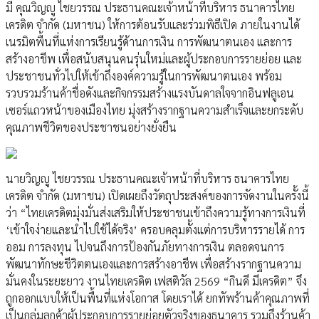
มี คุณวิญญู ไชยวรรณ ประธานคณะเจ้าหน้าที่บริหาร ธนาคารไทย
เครดิต จำกัด (มหาชน) ให้การต้อนรับและร่วมพิธีเปิด ภายในงานได้
เนรมิตพื้นที่แห่งการเรียนรู้ด้านการเงิน การพัฒนาตนเอง และการ
สร้างอาชีพ เพื่อสนับสนุนคนรุ่นใหม่และผู้ประกอบการรายย่อย และ
ประชาชนทั่วไปให้เข้าถึงองค์ความรู้ในการพัฒนาตนเอง พร้อม
รวบรวมร้านค้าชื่อดังและกิจกรรมสร้างแรงบันดาลใจจากอินฟลูเอน
เซอร์แถวหน้าของเมืองไทย มุ่งสร้างรากฐานความสำเร็จและยกระดับ
คุณภาพชีวิตของประชาชนอย่างยั่งยืน
นายวิญญู ไชยวรรณ ประธานคณะเจ้าหน้าที่บริหาร ธนาคารไทย
เครดิต จำกัด (มหาชน) เปิดเผยถึงวัตถุประสงค์ของการจัดงานในครั้งนี้
ว่า “ไทยเครดิตมุ่งมั่นส่งเสริมให้ประชาชนเข้าถึงความรู้ทางการเงินที่
‘เข้าใจง่ายและนำไปใช้ได้จริง’ ครอบคลุมตั้งแต่การบริหารรายได้ การ
ออม การลงทุน ไปจนถึงการป้องกันภัยทางการเงิน ตลอดจนการ
พัฒนาทักษะชีวิตตนเองและการสร้างอาชีพ เพื่อสร้างรากฐานความ
มั่นคงในระยะยาว งานไทยเครดิต เฟสติวัล 2569 “กินดี มีเครดิต” จึง
ถูกออกแบบให้เป็นพื้นที่แห่งโอกาส โดยเราได้ ยกทัพร้านค้าคุณภาพที่
เป็นกลุ่มลูกค้าผู้ประกอบการรายย่อยตัวจริงของธนาคาร รวมถึงร้านค้า