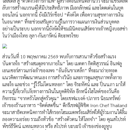
โฮสเตส สู่ "ตัวตึงวงการกาแฟ" ผู้สร้างคอนเทนต์ล้านวิว จะมาแชร์เคล็ด
ลับการสร้างแบรนด์ให้มีประสิทธิภาพ มีเอกลักษณ์ และโดดเด่นในยุค
ออนไลน์ นอกจากนี้ ยังมีเวิร์กช็อป “ตังค์โต เพื่อความสุขทางการเงิน
ในอนาคต” ที่จะช่วยเสริมความรู้ในการวางแผนการเงินส่วนบุคคล
อย่างเป็นระบบ นอกจากนี้ยังจัดให้ชมมินิคอนเสิร์ตจากเจ้าหญิงบอสซ่า
โนว่าเมืองไทย ลุลา-กันยารัตน์ ติยะพรไชย
ส่วนวันที่ 10 พฤษภาคม 2569 พบกับการเสวนาหัวข้อสร้างแรง
บันดาลใจ “สร้างสมดุลจากภายใน” โดย เมตตา กิตติสุวรรณ์ อินฟลู
เอนเซอร์สาวแกร่งเจ้าของเพจ “อันอันขาเหล็ก” ที่จะมาถ่ายทอด
แนวคิดการพัฒนาตนเอง การสร้างวินัย และการดูแลสุขภาพทั้งกาย
และใจ และช่วง “รู้ไว้ไม่โดนหลอก” โดย จิระทัศน์ และ ปิ่นนภา มาให้
ความรู้เกี่ยวกับภัยทางการเงินในยุคดิจิทัล อีกหนึ่งไฮไลต์ของวันคือ
กิจกรรม “จากครัวโลกสู่ครัวคุณ” โดยเชฟแบงค์-ปภากร นิยมทรัพย์
เจ้าของร้านอาหาร “จิตต์สดชื่น” ดีกรีเชฟผู้พิชิต Iron Chef Thailand
จะมาสาธิตเทคนิคการทำไส้กรอกโฮมเมดพร้อมเสิร์ฟให้ผู้ร่วมงานได้ลิ้ม
ลองความอร่อย รวมถึงหัวข้อ “สร้างตัวตน ให้โลกจำ” โดย คุณสไปรท์
พัชร์ธีรัตน์ แหลมหลวง หรือ สไปรท์ บะบะบิ เจ้าของช่องยูทูบ