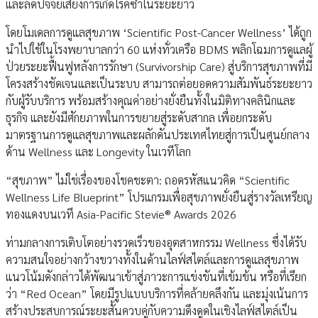
และลดปัจจัยเสี่ยงการเกิดโรคซ้ำในระยะยาว
โดยโมเดลการดูแลสุขภาพ ‘Scientific Post-Cancer Wellness’ ได้ถูก
นำไปใช้ในโรงพยาบาลกว่า 60 แห่งทั่วเครือ BDMS พลิกโฉมการดูแลผู้
ป่วยระยะฟื้นฟูหลังการรักษา (Survivorship Care) สู่บริการสุขภาพที่มี
โครงสร้างชัดเจนและเป็นระบบ สามารถต่อยอดความสัมพันธ์ระยะยาว
กับผู้รับบริการ พร้อมสร้างคุณค่าอย่างยั่งยืนทั้งในมิติทางคลินิกและ
ธุรกิจ และยังมีศักยภาพในการขยายสู่ระดับสากล เพื่อยกระดับ
มาตรฐานการดูแลสุขภาพและผลักดันประเทศไทยสู่การเป็นศูนย์กลาง
ด้าน Wellness และ Longevity ในเวทีโลก
“สุขภาพ” ไม่ใช่เรื่องของโชคชะตา: ถอดรหัสแนวคิด “Scientific
Wellness Life Blueprint” โปรแกรมเพื่อสุขภาพยั่งยืนสู่รางวัลเหรียญ
ทองแดงบนเวที Asia-Pacific Stevie® Awards 2026
ท่ามกลางการเติบโตอย่างรวดเร็วของอุตสาหกรรม Wellness ซึ่งได้รับ
ความสนใจอย่างกว้างขวางทั้งในด้านไลฟ์สไตล์และการดูแลสุขภาพ
แนวโน้มดังกล่าวได้พัฒนาเข้าสู่ภาวะการแข่งขันที่เข้มข้น หรือที่เรียก
ว่า “Red Ocean” โดยมีรูปแบบบริการที่คล้ายคลึงกัน และมุ่งเน้นการ
สร้างประสบการณ์ระยะสั้นควบคู่กับความดึงดูดในเชิงไลฟ์สไตล์เป็น