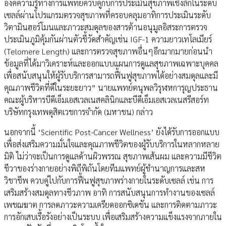
องค์ความรู้ทางการแพทย์ควบคู่กับการประเมินสุขภาพเชิงลึกในระดับ
เซลล์ผ่านโปรแกรมตรวจสุขภาพที่ครอบคลุมอาทิการประเมินระดับ
วิตามินฮอร์โมนและภาวะสมดุลของสารต้านอนุมูลอิสระการตรวจ
ประเมินภูมิคุ้มกันผ่านตัวชี้วัดสำคัญเช่น IGF-1 ความยาวเทโลเมียร์
(Telomere Length) และการตรวจสุขภาพอื่นๆอีกมากมายก่อนนำ
ข้อมูลที่ได้มาวิเคราะห์และออกแบบแผนการดูแลสุขภาพเฉพาะบุคคล
เพื่อสนับสนุนให้ผู้รับบริการสามารถฟื้นฟูสุขภาพได้อย่างสมดุลและมี
คุณภาพชีวิตที่ดีในระยะยาว” นายแพทย์ตนุพลวิรุฬหการุญประธาน
คณะผู้บริหารบีดีเอ็มเอสเวลเนสคลินิกและบีดีเอ็มเอสเวลเนสรีสอร์ท
บริษัทกรุงเทพดุสิตเวชการจำกัด (มหาชน) กล่าว
นอกจากนี้ ‘Scientific Post-Cancer Wellness’ ยังได้รับการออกแบบ
เพื่อส่งเสริมความมั่นใจและคุณภาพชีวิตของผู้รับบริการในหลากหลาย
มิติ ไม่ว่าจะเป็นการดูแลด้านผิวพรรณ สุขภาพเส้นผม และความมีชีวิต
ชีวาของร่างกายอย่างพิถีพิถันโดยทีมแพทย์ผู้ชำนาญการและสห
วิชาชีพ ควบคู่ไปกับการฟื้นฟูสุขภาพร่างกายในระดับเซลล์ เช่น การ
เสริมสร้างสมดุลทางชีวภาพ อาทิ การสนับสนุนการทำงานของเซลล์
เพชฌฆาต การลดภาวะความเครียดออกซิเดชัน และการติดตามภาวะ
การอักเสบเรื้อรังอย่างเป็นระบบ เพื่อเสริมสร้างความแข็งแรงจากภายใน