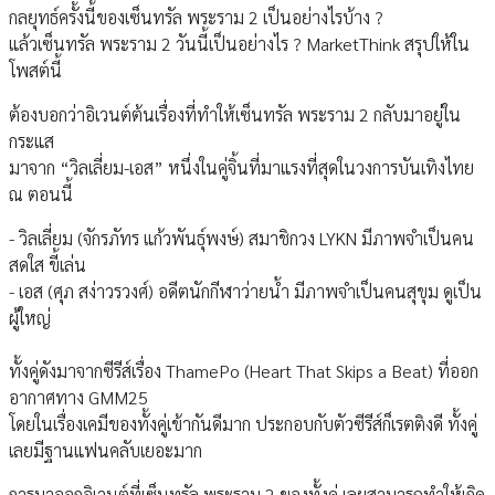
กลยุทธ์ครั้งนี้ของเซ็นทรัล พระราม 2 เป็นอย่างไรบ้าง ?
แล้วเซ็นทรัล พระราม 2 วันนี้เป็นอย่างไร ? MarketThink สรุปให้ใน
โพสต์นี้
ต้องบอกว่าอิเวนต์ต้นเรื่องที่ทำให้เซ็นทรัล พระราม 2 กลับมาอยู่ใน
กระแส
มาจาก “วิลเลี่ยม-เอส” หนึ่งในคู่จิ้นที่มาแรงที่สุดในวงการบันเทิงไทย
ณ ตอนนี้
- วิลเลี่ยม (จักรภัทร แก้วพันธุ์พงษ์) สมาชิกวง LYKN มีภาพจำเป็นคน
สดใส ขี้เล่น
- เอส (ศุภ สง่าวรวงศ์) อดีตนักกีฬาว่ายน้ำ มีภาพจำเป็นคนสุขุม ดูเป็น
ผู้ใหญ่
ทั้งคู่ดังมาจากซีรีส์เรื่อง ThamePo (Heart That Skips a Beat) ที่ออก
อากาศทาง GMM25
โดยในเรื่องเคมีของทั้งคู่เข้ากันดีมาก ประกอบกับตัวซีรีส์ก็เรตติงดี ทั้งคู่
เลยมีฐานแฟนคลับเยอะมาก
การมาออกอิเวนต์ที่เซ็นทรัล พระราม 2 ของทั้งคู่ เลยสามารถทำให้เกิด