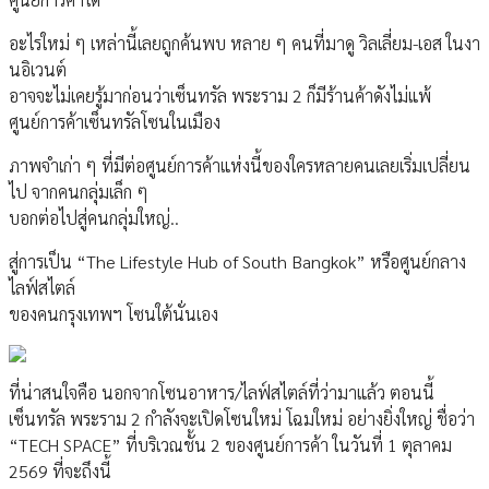
อะไรใหม่ ๆ เหล่านี้เลยถูกค้นพบ หลาย ๆ คนที่มาดู วิลเลี่ยม-เอส ในงา
นอิเวนต์
อาจจะไม่เคยรู้มาก่อนว่าเซ็นทรัล พระราม 2 ก็มีร้านค้าดังไม่แพ้
ศูนย์การค้าเซ็นทรัลโซนในเมือง
ภาพจำเก่า ๆ ที่มีต่อศูนย์การค้าแห่งนี้ของใครหลายคนเลยเริ่มเปลี่ยน
ไป จากคนกลุ่มเล็ก ๆ
บอกต่อไปสู่คนกลุ่มใหญ่..
สู่การเป็น “The Lifestyle Hub of South Bangkok” หรือศูนย์กลาง
ไลฟ์สไตล์
ของคนกรุงเทพฯ โซนใต้นั่นเอง
ที่น่าสนใจคือ นอกจากโซนอาหาร/ไลฟ์สไตล์ที่ว่ามาแล้ว ตอนนี้
เซ็นทรัล พระราม 2 กำลังจะเปิดโซนใหม่ โฉมใหม่ อย่างยิ่งใหญ่ ชื่อว่า
“TECH SPACE” ที่บริเวณชั้น 2 ของศูนย์การค้า ในวันที่ 1 ตุลาคม
2569 ที่จะถึงนี้