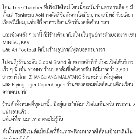
โซน Tree Chamber ที่เพิ่งเปิดใหม่ โซนนี้จะเน้นร้านอาหารเด็ด ๆ มี
ตั้งแต่ Tonkatsu Aoki ทงคัตสึชื่อดังจากโตเกียว, ทองสมิทธ์ ก๋วยเตี๋ยว
เรือพรีเมียม, แซ่บอีลี่ อาหารอีสานฟิวชันรสจัดจ้าน ฯลฯ
แถมช่วงหลัง ๆ มานี้ ก็มีร้านค้ามาเปิดใหม่ในศูนย์การค้าเยอะมาก เช่น
MINISO, KKV
และ Ari Football ที่เป็นร้านอุปกรณ์ฟุตบอลครบวงจร
ไปจนถึงร้านระดับ Global Brand อีกหลายเจ้าที่กำลังจะเปิดให้บริการ
เร็ว ๆ นี้ เช่น YONNY ร้านปลาต้มชื่อดังจากจีน ที่มีมากกว่า 2,600
สาขาทั่วโลก, ZHANGLIANG MALATANG ร้านหม่าล่าทั่งสุดฮิต
และ Flying Tiger Copenhagen ร้านของสะสมสไตล์สแกนดิเนเวียน
จากเดนมาร์ก
ร้านค้าทั้งหมดที่พูดมานี้.. มีอยู่และกำลังมาเปิดในเซ็นทรัล พระราม 2
แน่นอนแล้ว..
แต่แค่ที่ผ่านมาเราอาจจะไม่รู้กัน
ดังนั้นพอมีอิเวนต์แม็กเน็ตที่ดึงแทรฟฟิกมหาศาลให้คนเข้ามาเดินใน
ศูนย์การค้าได้