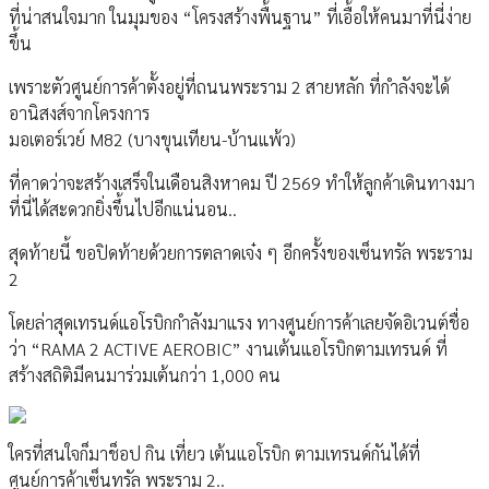
ที่น่าสนใจมาก ในมุมของ “โครงสร้างพื้นฐาน” ที่เอื้อให้คนมาที่นี่ง่าย
ขึ้น
เพราะตัวศูนย์การค้าตั้งอยู่ที่ถนนพระราม 2 สายหลัก ที่กำลังจะได้
อานิสงส์จากโครงการ
มอเตอร์เวย์ M82 (บางขุนเทียน-บ้านแพ้ว)
ที่คาดว่าจะสร้างเสร็จในเดือนสิงหาคม ปี 2569 ทำให้ลูกค้าเดินทางมา
ที่นี่ได้สะดวกยิ่งขึ้นไปอีกแน่นอน..
สุดท้ายนี้ ขอปิดท้ายด้วยการตลาดเจ๋ง ๆ อีกครั้งของเซ็นทรัล พระราม
2
โดยล่าสุดเทรนด์แอโรบิกกำลังมาแรง ทางศูนย์การค้าเลยจัดอิเวนต์ชื่อ
ว่า “RAMA 2 ACTIVE AEROBIC” งานเต้นแอโรบิกตามเทรนด์ ที่
สร้างสถิติมีคนมาร่วมเต้นกว่า 1,000 คน
ใครที่สนใจก็มาช็อป กิน เที่ยว เต้นแอโรบิก ตามเทรนด์กันได้ที่
ศูนย์การค้าเซ็นทรัล พระราม 2..