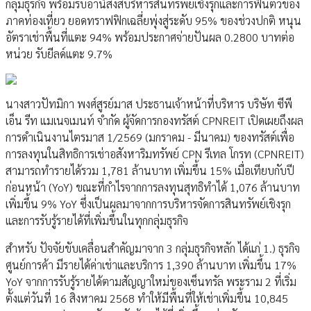
กลุ่มธุรกิจ พร้อมรับอานิสงส์บริหารสินทรัพย์เชิงรุกและการฟื้นตัวของ
ภาคท่องเที่ยว ยอดทราฟฟิกเฉลี่ยพุ่งสู่ระดับ 95% ของช่วงปกติ หนุน
อัตราเช่าพื้นที่แตะ 94% พร้อมประกาศจ่ายปันผล 0.2800 บาทต่อ
หน่วย รับยีลด์แตะ 9.7%
นางสาวปัทมิกา พงศ์สูรย์มาส ประธานเจ้าหน้าที่บริหาร บริษัท ซีพี
เอ็น รีท แมเนจเมนท์ จำกัด ผู้จัดการกองทรัสต์ CPNREIT เปิดเผยถึงผล
การดำเนินงานไตรมาส 1/2569 (มกราคม - มีนาคม) ของทรัสต์เพื่อ
การลงทุนในสิทธิการเช่าอสังหาริมทรัพย์ CPN รีเทล โกรท (CPNREIT)
สามารถทำรายได้รวม 1,781 ล้านบาท เพิ่มขึ้น 15% เมื่อเทียบกับปี
ก่อนหน้า (YoY) ขณะที่กำไรจากการลงทุนสุทธิทำได้ 1,076 ล้านบาท
เพิ่มขึ้น 9% YoY ซึ่งเป็นผลมาจากการบริหารจัดการสินทรัพย์เชิงรุก
และการรับรู้รายได้ที่เพิ่มขึ้นในทุกกลุ่มธุรกิจ
สำหรับ ปัจจัยขับเคลื่อนสำคัญมาจาก 3 กลุ่มธุรกิจหลัก ได้แก่ 1.) ธุรกิจ
ศูนย์การค้า มีรายได้ค่าเช่าและบริการ 1,390 ล้านบาท เพิ่มขึ้น 17%
YoY จากการรับรู้รายได้ตามสัญญาใหม่ของเซ็นทรัล พระราม 2 ที่เริ่ม
ตั้งแต่วันที่ 16 สิงหาคม 2568 ทำให้มีพื้นที่ให้เช่าเพิ่มขึ้น 10,845