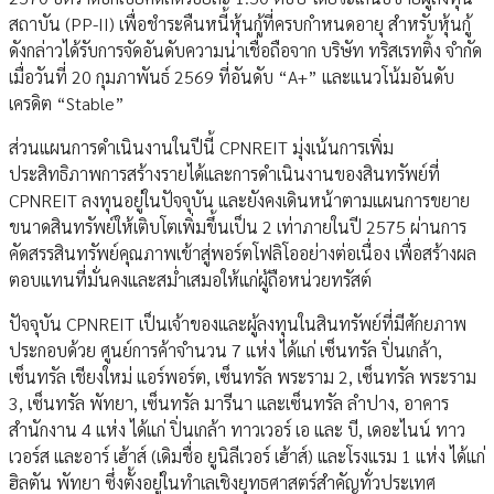
สถาบัน (PP-II) เพื่อชำระคืนหนี้หุ้นกู้ที่ครบกำหนดอายุ สำหรับหุ้นกู้
ดังกล่าวได้รับการจัดอันดับความน่าเชื่อถือจาก บริษัท ทริสเรทติ้ง จำกัด
เมื่อวันที่ 20 กุมภาพันธ์ 2569 ที่อันดับ “A+” และแนวโน้มอันดับ
เครดิต “Stable”
ส่วนแผนการดำเนินงานในปีนี้ CPNREIT มุ่งเน้นการเพิ่ม
ประสิทธิภาพการสร้างรายได้และการดำเนินงานของสินทรัพย์ที่
CPNREIT ลงทุนอยู่ในปัจจุบัน และยังคงเดินหน้าตามแผนการขยาย
ขนาดสินทรัพย์ให้เติบโตเพิ่มขึ้นเป็น 2 เท่าภายในปี 2575 ผ่านการ
คัดสรรสินทรัพย์คุณภาพเข้าสู่พอร์ตโฟลิโออย่างต่อเนื่อง เพื่อสร้างผล
ตอบแทนที่มั่นคงและสม่ำเสมอให้แก่ผู้ถือหน่วยทรัสต์
ปัจจุบัน CPNREIT เป็นเจ้าของและผู้ลงทุนในสินทรัพย์ที่มีศักยภาพ
ประกอบด้วย ศูนย์การค้าจำนวน 7 แห่ง ได้แก่ เซ็นทรัล ปิ่นเกล้า,
เซ็นทรัล เชียงใหม่ แอร์พอร์ต, เซ็นทรัล พระราม 2, เซ็นทรัล พระราม
3, เซ็นทรัล พัทยา, เซ็นทรัล มารีนา และเซ็นทรัล ลำปาง, อาคาร
สำนักงาน 4 แห่ง ได้แก่ ปิ่นเกล้า ทาวเวอร์ เอ และ บี, เดอะไนน์ ทาว
เวอร์ส และอาร์ เฮ้าส์ (เดิมชื่อ ยูนิลีเวอร์ เฮ้าส์) และโรงแรม 1 แห่ง ได้แก่
ฮิลตัน พัทยา ซึ่งตั้งอยู่ในทำเลเชิงยุทธศาสตร์สำคัญทั่วประเทศ