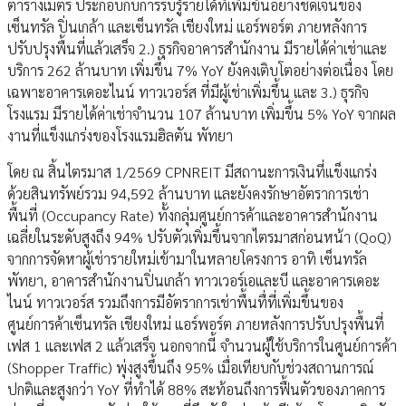
ตารางเมตร ประกอบกับการรับรู้รายได้ที่เพิ่มขึ้นอย่างชัดเจนของ
เซ็นทรัล ปิ่นเกล้า และเซ็นทรัล เชียงใหม่ แอร์พอร์ต ภายหลังการ
ปรับปรุงพื้นที่แล้วเสร็จ 2.) ธุรกิจอาคารสำนักงาน มีรายได้ค่าเช่าและ
บริการ 262 ล้านบาท เพิ่มขึ้น 7% YoY ยังคงเติบโตอย่างต่อเนื่อง โดย
เฉพาะอาคารเดอะไนน์ ทาวเวอร์ส ที่มีผู้เช่าเพิ่มขึ้น และ 3.) ธุรกิจ
โรงแรม มีรายได้ค่าเช่าจำนวน 107 ล้านบาท เพิ่มขึ้น 5% YoY จากผล
งานที่แข็งแกร่งของโรงแรมฮิลตัน พัทยา
โดย ณ สิ้นไตรมาส 1/2569 CPNREIT มีสถานะการเงินที่แข็งแกร่ง
ด้วยสินทรัพย์รวม 94,592 ล้านบาท และยังคงรักษาอัตราการเช่า
พื้นที่ (Occupancy Rate) ทั้งกลุ่มศูนย์การค้าและอาคารสำนักงาน
เฉลี่ยในระดับสูงถึง 94% ปรับตัวเพิ่มขึ้นจากไตรมาสก่อนหน้า (QoQ)
จากการจัดหาผู้เช่ารายใหม่เข้ามาในหลายโครงการ อาทิ เซ็นทรัล
พัทยา, อาคารสำนักงานปิ่นเกล้า ทาวเวอร์เอและบี และอาคารเดอะ
ไนน์ ทาวเวอร์ส รวมถึงการมีอัตราการเช่าพื้นทื่ที่เพิ่มขึ้นของ
ศูนย์การค้าเซ็นทรัล เชียงใหม่ แอร์พอร์ต ภายหลังการปรับปรุงพื้นที่
เฟส 1 และเฟส 2 แล้วเสร็จ นอกจากนี้ จำนวนผู้ใช้บริการในศูนย์การค้า
(Shopper Traffic) พุ่งสูงขึ้นถึง 95% เมื่อเทียบกับช่วงสถานการณ์
ปกติและสูงกว่า YoY ที่ทำได้ 88% สะท้อนถึงการฟื้นตัวของภาคการ