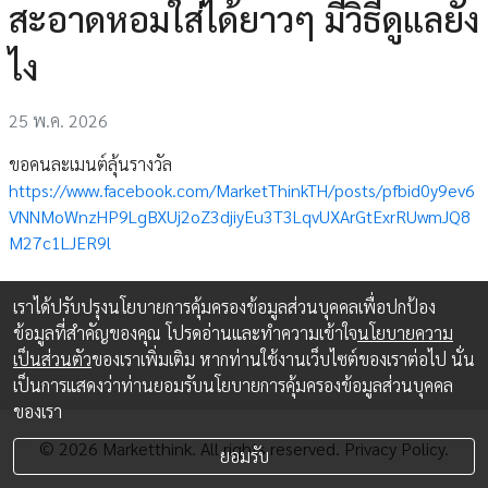
สะอาดหอมใส่ได้ยาวๆ มีวิธีดูแลยัง
ไง
25 พ.ค. 2026
ขอคนละเมนต์ลุ้นรางวัล
https://www.facebook.com/MarketThinkTH/posts/pfbid0y9ev6
VNNMoWnzHP9LgBXUj2oZ3djiyEu3T3LqvUXArGtExrRUwmJQ8
M27c1LJER9l
เราได้ปรับปรุงนโยบายการคุ้มครองข้อมูลส่วนบุคคลเพื่อปกป้อง
ข้อมูลที่สำคัญของคุณ โปรดอ่านและทำความเข้าใจ
นโยบายความ
เป็นส่วนตัว
ของเราเพิ่มเติม หากท่านใช้งานเว็บไซต์ของเราต่อไป นั่น
เป็นการแสดงว่าท่านยอมรับนโยบายการคุ้มครองข้อมูลส่วนบุคคล
ของเรา
© 2026 Marketthink. All rights reserved.
Privacy Policy.
ยอมรับ