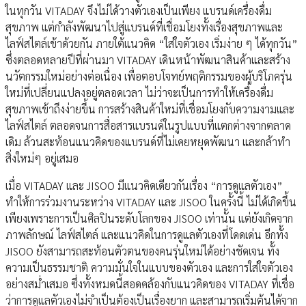
ในทุกวัน VITADAY จึงไม่ได้วางตัวเองเป็นเพียง แบรนด์เครื่องดื่ม
สุขภาพ แต่กำลังพัฒนาไปสู่แบรนด์ที่เชื่อมโยงทั้งเรื่องสุขภาพและ
ไลฟ์สไตล์เข้าด้วยกัน ภายใต้แนวคิด “ใส่ใจตัวเอง เริ่มง่าย ๆ ได้ทุกวัน”
ซึ่งตลอดหลายปีที่ผ่านมา VITADAY เดินหน้าพัฒนาสินค้าและสร้าง
นวัตกรรมใหม่อย่างต่อเนื่อง เพื่อตอบโจทย์พฤติกรรมของผู้บริโภครุ่น
ใหม่ที่เปลี่ยนแปลงอยู่ตลอดเวลา ไม่ว่าจะเป็นการทำให้เครื่องดื่ม
สุขภาพเข้าถึงง่ายขึ้น การสร้างสินค้าใหม่ที่เชื่อมโยงกับความงามและ
ไลฟ์สไตล์ ตลอดจนการสื่อสารแบรนด์ในรูปแบบที่แตกต่างจากตลาด
เดิม ล้วนสะท้อนแนวคิดของแบรนด์ที่ไม่เคยหยุดพัฒนา และกล้าทำ
สิ่งใหม่ๆ อยู่เสมอ
เมื่อ VITADAY และ JISOO มีแนวคิดเดียวกันเรื่อง “การดูแลตัวเอง”
ทำให้การร่วมงานระหว่าง VITADAY และ JISOO ในครั้งนี้ ไม่ได้เกิดขึ้น
เพียงเพราะการเป็นศิลปินระดับโลกของ JISOO เท่านั้น แต่ยังเกิดจาก
ภาพลักษณ์ ไลฟ์สไตล์ และแนวคิดในการดูแลตัวเองที่โดดเด่น อีกทั้ง
JISOO ยังสามารถสะท้อนตัวตนของคนรุ่นใหม่ได้อย่างชัดเจน ทั้ง
ความเป็นธรรมชาติ ความมั่นใจในแบบของตัวเอง และการใส่ใจตัวเอง
อย่างสม่ำเสมอ ซึ่งทั้งหมดนี้สอดคล้องกับแนวคิดของ VITADAY ที่เชื่อ
ว่าการดูแลตัวเองไม่จำเป็นต้องเป็นเรื่องยาก และสามารถเริ่มต้นได้จาก