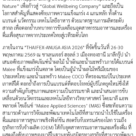
Nature” เพื่อก้าวสู่ “Global Wellbeing Company” และถือเป็น
โอกาสสำคัญที่แสดงศักยภาพความแข็งแกร่ง 4 แกนหลัก ทั้งด้าน
แบรนด์ นวัตกรรม เทคโนโลยีอาหาร ด้วยมาตรฐานการผลิตระดับ
สากล เพื่อตอกย้ำบทบาทการขับเคลื่อนอุตสาหกรรมอาหารและเครื่อง
ดื่มเพื่อสุขภาพจากประเทศไทยสู่เวทีระดับโลก
ภายในงาน "THAIFEX-ANUGA ASIA 2026" ที่จัดขึ้นวันที่ 26-30
พฤษภาคม 2569 ณ ชาเลนเจอร์ ฮอลล์ 3 เมืองทองธานี มาลีกรุ๊ป นำ
เสนอศักยภาพผลิตภัณฑ์น้ำผลไม้ น้ำผักและน้ำมะพร้าวภายใต้แบรนด์
Malee ที่แข็งแกร่งในตลาด โดยเป็นผู้นำน้ำผลไม้พรีเมียมของ
ประเทศไทย และน้ำมะพร้าว Malee COCO ที่ครองแชมป์ในประเทศ
เกาหลีใต้ ตอกย้ำถึงการเป็นแบรนด์ที่ตอบโจทย์ผู้บริโภคยุคใหม่ซึ่งให้
ความสำคัญกับสุขภาพและความเป็นธรรมชาติ และนำเสนอการขับ
เคลื่อนด้วยนวัตกรรมและเทคโนโลยีทางวิทยาศาสตร์ โดยมาลี แอพ
พลายด์ ไซเอ็นซ์ ‘Malee Applied Sciences’ (MAS) ซึ่งสะท้อนความ
สามารถด้านการวิจัยและพัฒนาเทคโนโลยีที่สามารถนำไปใช้ในเครื่อง
ดื่มและอาหารสุขภาพเชิงฟังก์ชัน สอดรับกับเทรนด์ของโลก รวมถึง
ธุรกิจการรับจ้างผลิต (OEM) ให้กับอุตสาหกรรมอาหารและเครื่องดื่ม ที่
แสดงถึงศักยภาพของมาลีในฐานะพันธมิตรทางธุรกิจที่สามารถพัฒนา