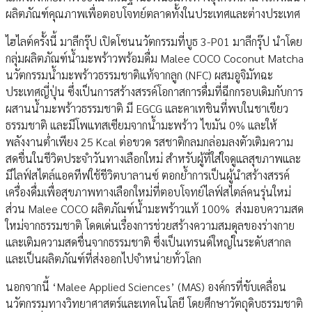
ผลิตภัณฑ์คุณภาพเพื่อตอบโจทย์ตลาดทั้งในประเทศและต่างประเทศ
ไฮไลต์ครั้งนี้ มาลีกรุ๊ป เปิดโซนนวัตกรรมที่บูธ 3-P01 มาลีกรุ๊ป นำโดย
กลุ่มผลิตภัณฑ์น้ำมะพร้าวพร้อมดื่ม Malee COCO Coconut Matcha
นวัตกรรมน้ำมะพร้าวธรรมชาติแท้จากลูก (NFC) ผสมอูจิมัทฉะ
ประเทศญี่ปุ่น ซึ่งเป็นการสร้างสรรค์โอกาสการดื่มที่ฉีกกรอบเดิมกับการ
ผสานน้ำมะพร้าวธรรมชาติ มี EGCG และคาเทชินที่พบในชาเขียว
ธรรมชาติ และมีโพแทสเซียมจากน้ำมะพร้าว ไขมัน 0% และให้
พลังงานต่ำเพียง 25 Kcal ต่อขวด รสชาติกลมกล่อมลงตัวเติมความ
สดชื่นในชีวิตประจำวันทางเลือกใหม่ สำหรับผู้ที่ใส่ใจดูแลสุขภาพและ
มีไลฟ์สไตล์แอคทีฟใช้ชีวิตบาลานซ์ ตอกย้ำการเป็นผู้นำสร้างสรรค์
เครื่องดื่มเพื่อสุขภาพทางเลือกใหม่ที่ตอบโจทย์ไลฟ์สไตล์คนรุ่นใหม่
ส่วน Malee COCO ผลิตภัณฑ์น้ำมะพร้าวแท้ 100% ส่งมอบความสด
ใหม่จากธรรมชาติ โดดเด่นเรื่องการช่วยสร้างความสมดุลของร่างกาย
และเติมความสดชื่นจากธรรมชาติ ซึ่งเป็นเทรนด์ใหญ่ในระดับสากล
และเป็นผลิตภัณฑ์ที่ส่งออกไปจำหน่ายทั่วโลก
นอกจากนี้ ‘Malee Applied Sciences’ (MAS) องค์กรที่ขับเคลื่อน
นวัตกรรมทางวิทยาศาสตร์และเทคโนโลยี โดยศึกษาวัตถุดิบธรรมชาติ