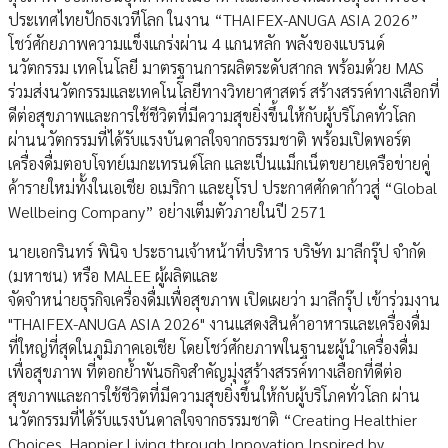
ประเทศไทยปักธงเวทีโลก ในงาน “THAIFEX-ANUGA ASIA 2026”
โชว์ศักยภาพความแข็งแกร่งผ่าน 4 แกนหลัก พลังของแบรนด์
นวัตกรรม เทคโนโลยี มาตรฐานการผลิตระดับสากล พร้อมด้วย MAS
ร่วมส่งนวัตกรรมและเทคโนโลยีทางวิทยาศาสตร์ สร้างสรรค์ทางเลือกที่
ดีต่อสุขภาพและการใช้ชีวิตที่มีความสุขยิ่งขึ้นให้กับผู้บริโภคทั่วโลก
ผ่านนวัตกรรมที่ได้รับแรงบันดาลใจจากธรรมชาติ พร้อมเปิดพอร์ต
เครื่องดื่มตอบโจทย์เมกะเทรนด์โลก และเป็นแม็กเน็ตขยายเครือข่ายคู่
ค้ารายใหม่ทั้งในเอเชีย อเมริกา และยุโรป ประกาศศักดาก้าวสู่ “Global
Wellbeing Company” อย่างเต็มตัวภายในปี 2571
นายเอกรินทร์ พินิจ ประธานเจ้าหน้าที่บริหาร บริษัท มาลีกรุ๊ป จำกัด
(มหาชน) หรือ MALEE ผู้ผลิตและ
จัดจำหน่ายธุรกิจเครื่องดื่มเพื่อสุขภาพ เปิดเผยว่า มาลีกรุ๊ป เข้าร่วมงาน
"THAIFEX-ANUGA ASIA 2026" งานแสดงสินค้าอาหารและเครื่องดื่ม
ที่ใหญ่ที่สุดในภูมิภาคเอเชีย โดยโชว์ศักยภาพในฐานะผู้นำเครื่องดื่ม
เพื่อสุขภาพ ที่ตอกย้ำพันธกิจสำคัญมุ่งสร้างสรรค์ทางเลือกที่ดีต่อ
สุขภาพและการใช้ชีวิตที่มีความสุขยิ่งขึ้นให้กับผู้บริโภคทั่วโลก ผ่าน
นวัตกรรมที่ได้รับแรงบันดาลใจจากธรรมชาติ “Creating Healthier
Choices, Happier Living through Innovation Inspired by