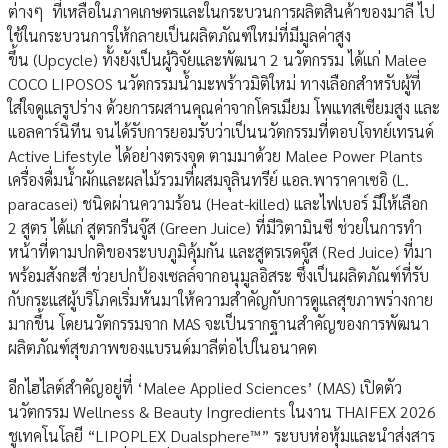
ต่างๆ ที่เหลือในภาคเกษตรและในกระบวนการผลิตสินค้าของมาลี ไป
ใช้ในกระบวนการให้กลายเป็นผลิตภัณฑ์ใหม่ที่มีมูลค่าสูง
ขึ้น (Upcycle) ทั้งยังเป็นผู้วิจัยและพัฒนา 2 นวัตกรรม ได้แก่ Malee
COCO LIPOSOS นวัตกรรมน้ำมะพร้าวมิติใหม่ ทางเลือกสำหรับผู้ที่
ใส่ใจดูแลรูปร่าง ด้วยการผสานคุณค่าจากโครเมียม โพแทสเซียมสูง และ
แอลคาร์นิทีน จนได้รับการยอมรับว่าเป็นนวัตกรรมที่ตอบโจทย์เทรนด์
Active Lifestyle ได้อย่างตรงจุด ตามมาด้วย Malee Power Plants
เครื่องดื่มน้ำผักและผลไม้รวมที่ผสมจุลินทรีย์ แอล.พาราคาเซอิ (L.
paracasei) ชนิดผ่านความร้อน (Heat-killed) และไฟเบอร์ มีให้เลือก
2 สูตร ได้แก่ สูตรกรีนจู๊ส (Green Juice) ที่มีวิตามินซี ช่วยในการทำ
หน้าที่ตามปกติของระบบภูมิคุ้มกัน และสูตรเรดจู๊ส (Red Juice) ที่มา
พร้อมสังกะสี ช่วยปกป้องเซลล์จากอนุมูลอิสระ ซึ่งเป็นผลิตภัณฑ์ที่รับ
กับกระแสผู้บริโภคเริ่มหันมาให้ความสำคัญกับการดูแลสุขภาพร่างกาย
มากขึ้น โดยนวัตกรรมจาก MAS จะเป็นรากฐานสำคัญของการพัฒนา
ผลิตภัณฑ์สุขภาพของแบรนด์มาลีต่อไปในอนาคต
อีกไฮไลต์สำคัญอยู่ที่ ‘Malee Applied Sciences’ (MAS) เปิดตัว
นวัตกรรม Wellness & Beauty Ingredients ในงาน THAIFEX 2026
ชูเทคโนโลยี “LIPOPLEX Dualsphere™” ระบบห่อหุ้มและนำส่งสาร