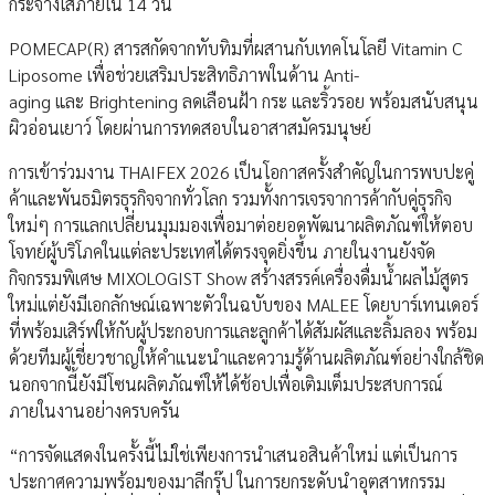
กระจ่างใสภายใน 14 วัน
POMECAP(R) สารสกัดจากทับทิมที่ผสานกับเทคโนโลยี Vitamin C
Liposome เพื่อช่วยเสริมประสิทธิภาพในด้าน Anti-
aging และ Brightening ลดเลือนฝ้า กระ และริ้วรอย พร้อมสนับสนุน
ผิวอ่อนเยาว์ โดยผ่านการทดสอบในอาสาสมัครมนุษย์
การเข้าร่วมงาน THAIFEX 2026 เป็นโอกาสครั้งสำคัญในการพบปะคู่
ค้าและพันธมิตรธุรกิจจากทั่วโลก รวมทั้งการเจรจาการค้ากับคู่ธุรกิจ
ใหม่ๆ การแลกเปลี่ยนมุมมองเพื่อมาต่อยอดพัฒนาผลิตภัณฑ์ให้ตอบ
โจทย์ผู้บริโภคในแต่ละประเทศได้ตรงจุดยิ่งขึ้น ภายในงานยังจัด
กิจกรรมพิเศษ MIXOLOGIST Show สร้างสรรค์เครื่องดื่มน้ำผลไม้สูตร
ใหม่แต่ยังมีเอกลักษณ์เฉพาะตัวในฉบับของ MALEE โดยบาร์เทนเดอร์
ที่พร้อมเสิร์ฟให้กับผู้ประกอบการและลูกค้าได้สัมผัสและลิ้มลอง พร้อม
ด้วยทีมผู้เชี่ยวชาญให้คำแนะนำและความรู้ด้านผลิตภัณฑ์อย่างใกล้ชิด
นอกจากนี้ยังมีโซนผลิตภัณฑ์ให้ได้ช้อปเพื่อเติมเต็มประสบการณ์
ภายในงานอย่างครบครัน
“การจัดแสดงในครั้งนี้ไม่ใช่เพียงการนำเสนอสินค้าใหม่ แต่เป็นการ
ประกาศความพร้อมของมาลีกรุ๊ป ในการยกระดับนำอุตสาหกรรม