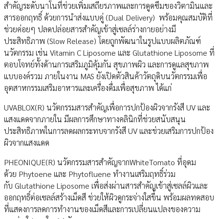
สำคัญระดับนาโนที่ช่วยเพิ่มเสถียรภาพและการดูดซึมของวิตามินและ
สารออกฤทธิ์ ด้วยการนำส่งแบบคู่ (Dual Delivery) พร้อมคุณสมบัติที่
ช่วยค่อยๆ ปลดปล่อยสารสำคัญเข้าสู่เซลล์ร่างกายอย่างมี
ประสิทธิภาพ (Slow Release) โดยถูกพัฒนาในรูปแบบผลิตภัณฑ์
นวัตกรรม เช่น Vitamin C Liposome และ Glutathione Liposome ที่
ตอบโจทย์ทั้งด้านการเสริมภูมิคุ้มกัน สุขภาพผิว และการดูแลสุขภาพ
แบบองค์รวม ภายในงาน MAS ยังเปิดตัวสินค้าวัตถุดิบนวัตกรรมเพื่อ
อุตสาหกรรมเสริมอาหารและเครื่องดื่มเพื่อสุขภาพ ได้แก่
UVABLOX(R) นวัตกรรมสารสำคัญเพื่อการปกป้องผิวจากรังสี UV และ
แสงแดดจากภายใน มีผลการศึกษาทางคลินิกที่ช่วยสนับสนุน
ประสิทธิภาพในการลดผลกระทบจากรังสี UV และช่วยเสริมการปกป้อง
ผิวจากแสงแดด
PHEONIQUE(R) นวัตกรรมสารสำคัญจากWhiteTomato ที่อุดม
ด้วย Phytoene และ Phytofluene ทำงานเสริมฤทธิ์ร่วม
กับ Glutathione Liposome เพื่อส่งผ่านสารสำคัญเข้าสู่เซลล์ผิวและ
ออกฤทธิ์ต่อเซลล์สร้างเม็ดสี ช่วยให้ผิวดูกระจ่างใสขึ้น พร้อมผลทดสอบ
ที่แสดงการลดการทำงานของเม็ดสีและการเปลี่ยนแปลงของความ