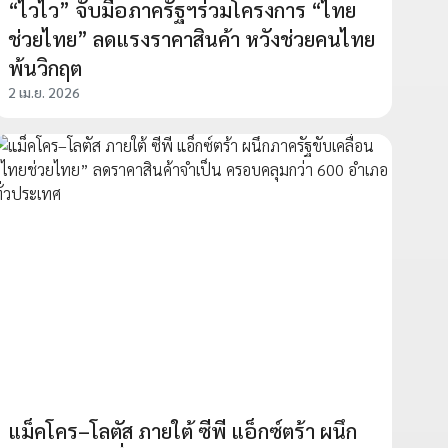
“ไวไว” จับมือภาครัฐฯร่วมโครงการ “ไทย
ช่วยไทย” ลดแรงราคาสินค้า หวังช่วยคนไทย
พ้นวิกฤต
2 เม.ย. 2026
แม็คโคร–โลตัส ภายใต้ ซีพี แอ็กซ์ตร้า ผนึก