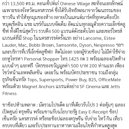
กว่า 13,500 ตร.ม. คอนเซ็ปต์เก๋ Chinese Village สะท้อนเอกลักษณ์
เฉพาะของจังหวัดนครสวรรค์ ซึ่งได้รับอิทธิพลมาจากวัฒนธรรมของ
ชาวจีน ทำให้ทุกมุมของห้าง กลายเป็นแลนด์มาร์คที่ทุกคนต้องปัก
หมุดเช็คอิน แชะ แชร์กันแบบจัดเต็ม อัดแน่นทุกอณูด้วยความเอ็กซ์คลู
ซีฟ ทั้งดีไซน์สุดว้าว รวบตึง 500 แบรนด์ดังระดับโลก และเซอร์ไพรส์
แบรนด์ที่มี Shop ในนครสวรรค์ครั้งแรก อย่าง Lancome, Estee
Lauder, Mac, Bobbi Brown, Samsonite, Dyson, Nespresso ฯลฯ
และบริการที่เวรี่เอ็กซ์คลูซีฟ!! คิดไม่ออก บอกผู้ช่วยช้อป ไม่มีค่าใช้จ่าย
ยกหูโทรหา Personal Shopper โทร.1425 กด 3 พร้อมฉลองเปิดห้าง
แบบฉ่ำๆ แจกฟรี บัตรของขวัญมูลค่า 500 บาท 200 ท่านแรก เพียง
โชว์หน้าแอพพลิเคชัน เดอะวัน พร้อมบัตรประชาชน รวมถึงกลุ่ม
ธุรกิจเซ็นทรัล Tops, Supersports, Power Buy, B2S, OfficeMate
พร้อมด้วย Magnet Anchors แบรนด์อย่าง SF Cinema และ Jetts
Fitness
ขาช้อปห้ามพลาด : มัดรวมโปรเด็ด มาที่เดียวรับโปร 3 ต่อคุ้มๆ ฉลอง
เปิดศูนย์ ตรุษจีน พร้อมขานรับนโยบายรัฐ Easy E-Receipt ช้อป
เซ็นทรัล นครสวรรค์ หรือจะช้อปฉลองตรุษจีน จับจ่าย ไหว้ กิน เที่ยว
ครบจบที่เดียว และรับประทานอาหารตามเงื่อนไขที่กำหนดสูงสุด