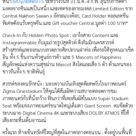
หน้า
bit.ly/48NmIT5
ระหว่างวันที่ 31 ม.ค.-4 ก.พ. ลุ้นรับการ์ดคำ
มงคลจากซินแสเป็นหนึ่ง และเซตของลายมงคล Limited Edition จาก
Central Nakhon Sawan x อัคระแบงค็อก, Card Holder คอลเลคชัน
พิเศษต้อนรับตรุษจีน และ Gift voucher Central มูลค่า 100 บาท*
Check-In กับ Hidden Photo Spot : เอาใจสาย Content และ
Instagrammable กับมุมถ่ายรูปสุดคิวท์ ดึงกิมมิกนครสวรรค์
สร้างสรรค์และออกแบบลวดลายศิลปะบนฝาท่อ เพื่อรอให้ทุกคนมาเช็ค
อิน ทั้ง 5 ชิ้นงานทั่วศูนย์การค้า และ 5 Mascots of Happiness
สัญลักษณ์แห่งความสุขผ่าน Mascot สิงโตและเสือ 5 ตัว ตัวแทนของ
ชาวจีนทั้ง 5 ชาติพันธุ์
สวรรค์ของคนรักหนัง : มอบความบันเทิงสุดพิเศษกับโรงภาพยนตร์
Zigma Cinestadium ให้คุณได้สัมผัสความสบายตลอดการชม
ภาพยนตร์กับที่นั่งกว้าง ฟินกว่าที่เคยสัมผัสในแบบ Super Stadium
Seat พร้อมจอภาพยนตร์ขนาดใหญ่เต็มตา Giant Screen คมชัดด้วย
ระบบฉาย Digital Cinema 4K และระบบเสียง DOLBY ATMOS ที่ให้
เสียงกระหึ่มเต็มอารมณ์
ครั้งแรก ห้างเซ็นทรัลที่ใหญ่ที่สุดในภาคกลางตอนบน : ตั้งอยู่บนพื้นที่