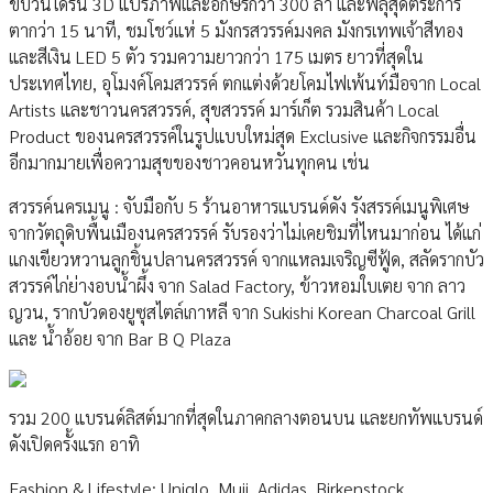
ขบวนโดรน 3D แปรภาพและอักษรกว่า 300 ลำ และพลุสุดตระการ
ตากว่า 15 นาที, ชมโชว์แห่ 5 มังกรสวรรค์มงคล มังกรเทพเจ้าสีทอง
และสีเงิน LED 5 ตัว รวมความยาวกว่า 175 เมตร ยาวที่สุดใน
ประเทศไทย, อุโมงค์โคมสวรรค์ ตกแต่งด้วยโคมไฟเพ้นท์มือจาก Local
Artists และชาวนครสวรรค์, สุขสวรรค์ มาร์เก็ต รวมสินค้า Local
Product ของนครสวรรค์ในรูปแบบใหม่สุด Exclusive และกิจกรรมอื่น
อีกมากมายเพื่อความสุขของชาวคอนหวันทุกคน เช่น
สวรรค์นครเมนู : จับมือกับ 5 ร้านอาหารแบรนด์ดัง รังสรรค์เมนูพิเศษ
จากวัตถุดิบพื้นเมืองนครสวรรค์ รับรองว่าไม่เคยชิมที่ไหนมาก่อน ได้แก่
แกงเขียวหวานลูกชิ้นปลานครสวรรค์ จากแหลมเจริญซีฟู้ด, สลัดรากบัว
สวรรค์ไก่ย่างอบน้ำผึ้ง จาก Salad Factory, ข้าวหอมใบเตย จาก ลาว
ญวน, รากบัวดองยูซุสไตล์เกาหลี จาก Sukishi Korean Charcoal Grill
และ น้ำอ้อย จาก Bar B Q Plaza
รวม 200 แบรนด์ลิสต์มากที่สุดในภาคกลางตอนบน และยกทัพแบรนด์
ดังเปิดครั้งแรก อาทิ
Fashion & Lifestyle: Uniqlo, Muji, Adidas, Birkenstock,