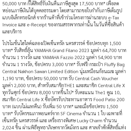
50,000 บาท ก็ได้สิทธิ์รับเงินคืนภาษีสูงสุด 17,500 บาท* เพื่อลด
หย่อนภาษีเงินได้บุคคลธรรมดา โดยสามารถขอใบกำกับภาษีเต็มรูป
แบบอิเล็กทรอนิกส์ จากร้านค้าที่เข้าร่วมโครงการผ่านระบบ e-Tax
Invoice และ e-Receipt ของกรมสรรพากรเท่านั้น ในวันที่ซื้อสินค้า
และบริการ
โปรโมชั่นไฮไลต์ฉลองเปิดเซ็นทรัล นครสวรรค์ ช้อปครบทุก 1,500
บาท* รับสิทธิ์ลุ้น YAMAHA Grand Filano 2023 มูลค่า 64,700 บาท
จำนวน 1 รางวัล และ YAMAHA Fazzio 2022 มูลค่า 54,900 บาท
จำนวน 1 รางวัล, ช้อปครบ 3,000 บาท* รับฟรี! กระเป๋า Fluffy Bag
Central Nakhon Sawan Limited Edition นุ่มเหมือนก้อนเมฆ มูลค่า
1,190 บาท, ช้อปครบ 50,000 บาท รับ Central Cash Voucher
มูลค่า 2,000 บาท, สำหรับสมาชิกTHE1 และสมาชิก Central Life X
ทุกวันศุกร์ ช้อปครบ 8,000 บาทขึ้นไป* รับคะแนน The1 คูณ 10,
สมาชิก Central Life X ซื้อบัตรรับประทานอาหาร Food Patio 200
บาท (แบบไม่แลกคืน) รับเพิ่ม 50 บาท* และเมื่อช้อปครบ 1,500
บาท* รับบัตรชมภาพยนตร์จาก SF Cinema จำนวน 1 ใบ เฉพาะที่
เซ็นทรัล นครสวรรค์ และ เครื่องรางพิเศษ Lucky Charm จำนวน
2,024 ชิ้น ผ่านพิธีพุทธาภิเษกจากวัดมังกร และ ศาลเจ้าศักดิ์สิทธิ์แห่ง