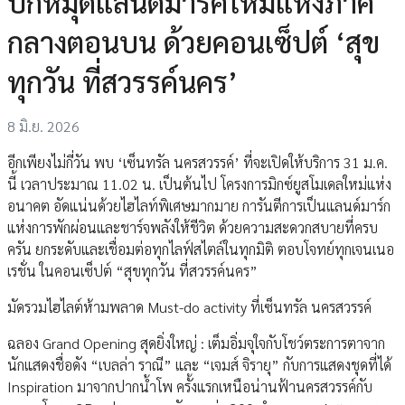
ปักหมุดแลนด์มาร์คใหม่แห่งภาค
กลางตอนบน ด้วยคอนเซ็ปต์ ‘สุข
ทุกวัน ที่สวรรค์นคร’
8 มิ.ย. 2026
อีกเพียงไม่กี่วัน พบ ‘เซ็นทรัล นครสวรรค์’ ที่จะเปิดให้บริการ 31 ม.ค.
นี้ เวลาประมาณ 11.02 น. เป็นต้นไป โครงการมิกซ์ยูสโมเดลใหม่แห่ง
อนาคต อัดแน่นด้วยไฮไลท์พิเศษมากมาย การันตีการเป็นแลนด์มาร์ก
แห่งการพักผ่อนและชาร์จพลังให้ชีวิต ด้วยความสะดวกสบายที่ครบ
ครัน ยกระดับและเชื่อมต่อทุกไลฟ์สไตล์ในทุกมิติ ตอบโจทย์ทุกเจนเนอ
เรชั่น ในคอนเซ็ปต์ “สุขทุกวัน ที่สวรรค์นคร”
มัดรวมไฮไลต์ห้ามพลาด Must-do activity ที่เซ็นทรัล นครสวรรค์
ฉลอง Grand Opening สุดยิ่งใหญ่ : เต็มอิ่มจุใจกับโชว์ตระการตาจาก
นักแสดงชื่อดัง “เบลล่า ราณี” และ “เจมส์ จิรายุ” กับการแสดงชุดที่ได้
Inspiration มาจากปากน้ำโพ ครั้งแรกเหนือน่านฟ้านครสวรรค์กับ