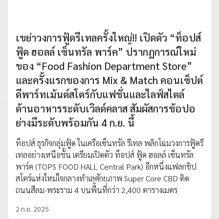
เขย่าวงการฟู้ดรีเทลครั้งใหญ่!! เปิดตัว “ท็อปส์
ฟู้ด ฮอลล์ เซ็นทรัล พาร์ค” ปรากฏการณ์ใหม่
ของ “Food Fashion Department Store”
และครั้งแรกของการ Mix & Match คอนเซ็ปต์
ดีพาร์ทเม้นต์สโตร์กับแฟชั่นและไลฟ์สไตล์
ด้านอาหารระดับเวิลด์คลาส สัมผัสการช้อปอ
ย่างมีระดับพร้อมกัน 4 ก.ย. นี้
ท็อปส์ ธุรกิจกลุ่มฟู้ด ในเครือเซ็นทรัล รีเทล พลิกโฉมวงการฟู้ดรี
เทลอย่างเหนือชั้น เตรียมเปิดตัว ท็อปส์ ฟู้ด ฮอลล์ เซ็นทรัล
พาร์ค (TOPS FOOD HALL Central Park) อีกหนึ่งแฟลกชิป
สโตร์แห่งใหม่ใจกลางทำเลศักยภาพ Super Core CBD ติด
ถนนสีลม-พระราม 4 บนพื้นที่กว่า 2,400 ตารางเมตร
2 ก.ย. 2025