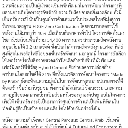
2 สะท้อนความเป็นผู้นำของเซ็นทรัลพัฒนาในการพัฒนาโครงการที่
ผสานการเติบโตทางธุรกิจเข้ากับความรับผิดชอบต่อสิ่งแวดล้อม ทั้งนี้
เซ็นทรัล กระบี่ นับเป็นศูนย์การค้าแห่งแรกในประเทศไทยที่มุ่งสู่การ
รับรองมาตรฐาน EDGE Zero Certification โดยสามารถลดการใช้
พลังงานได้มากกว่า 40% เมื่อเทียบกับอาคารทั่วไป โครงการติดตั้งแผง
โซลาร์เซลล์บนพื้นที่รวม 14,400 ตารางเมตร สามารถผลิตพลังงาน
หมุนเวียนได้ 3.2 เมกะวัตต์ ซึ่งเป็นกำลังการผลิตพลังงานแสงอาทิตย์
สูงที่สุดในพอร์ตโฟลิโอของเซ็นทรัลพัฒนา นอกจากนี้ โครงการยังเลือก
ใช้เทอร์ราซโซที่ผลิตจากขวดแก้วรีไซเคิลสำหรับพื้นที่นั่งพัก และ
เฟอร์นิเจอร์ที่ใช้วัสดุ Hybrid Cement ซึ่งช่วยลดการปล่อยก๊าซ
คาร์บอนไดออกไซด์ได้ 21% อีกทั้งแนวคิดการพัฒนาโครงการ ‘Made
by Krabi’ ยังสะท้อนความมุ่งมั่นในการพัฒนาจุดหมายปลายทางที่ดี
ต้องสร้างขึ้นร่วมกับชุมชน ทั้งการนำอัตลักษณ์ วัฒนธรรม และความ
ภาคภูมิใจของคนกระบี่มาเป็นส่วนหนึ่งของทุกองค์ประกอบในโครงการ
เพื่อให้ เซ็นทรัล กระบี่เป็นมากกว่าศูนย์การค้า แต่เป็นพื้นที่ที่คนใน
ท้องถิ่นรู้สึกเป็นเจ้าของ และเติบโตไปด้วยกันอย่างยั่งยืน
หลังจากความสำเร็จของ Central Park และ Central Krabi เซ็นทรัล
พัฒนายังคงเดินหน้าภายใต้วิสัยทัศน์ A Future-Led Ecosystem ที่