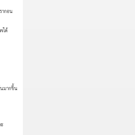
ารากอน
พได้
์นมากขึ้น
ละ