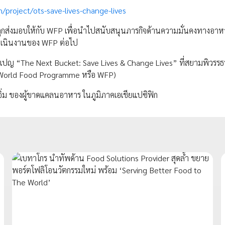
h/project/ots-save-lives-change-lives
จะถูกส่งมอบให้กับ WFP เพื่อนำไปสนับสนุนภารกิจด้านความมั่นคงทางอา
ดำเนินงานของ WFP ต่อไป
แคมเปญ “The Next Bucket: Save Lives & Change Lives” ที่สยามพิวรรธ
 World Food Programme หรือ WFP)
ออิ่ม ของผู้ขาดแคลนอาหาร ในภูมิภาคเอเชียแปซิฟิก