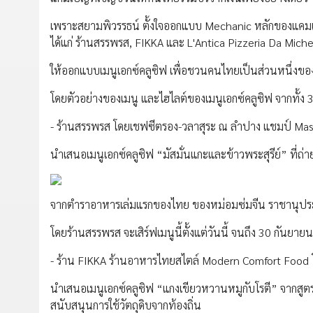
เพราะสยามพิวรรธน์ ตั้งใจออกแบบ Mechanic หลักของแคม
ได้แก่ ร้านสรรพรส, FIKKA และ L'Antica Pizzeria Da Mic
ให้ออกแบบเมนูเอกซ์คลูซิฟ เพื่อชวนคนไทยเป็นส่วนหนึ่งของก
โดยตัวอย่างของเมนู และไฮไลต์ของเมนูเอกซ์คลูซิฟ จากทั้ง 3 
- ร้านสรรพรส โดยเชฟซีตรอง-วลาสุระ ณ ลำปาง แชมป์ Mas
นำเสนอเมนูเอกซ์คลูซิฟ “มัสมั่นแกะและข้าวพระสุรีย์” 
จากตำราอาหารเล่มแรกของไทย ของหม่อมซ่มจีน ราชานุประพั
โดยร้านสรรพรส จะเสิร์ฟเมนูนี้ตั้งแต่วันนี้ จนถึง 30 กันยา
- ร้าน FIKKA ร้านอาหารไทยสไตล์ Modern Comfort Food 
นำเสนอเมนูเอกซ์คลูซิฟ “แกงเขียวหวานหมูกับโรตี” จากสูตร
สนับสนุนการใช้วัตถุดิบจากท้องถิ่น