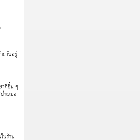
”
ยกันอยู่
าติอื่น ๆ
สม่ำเสมอ
นในร้าน