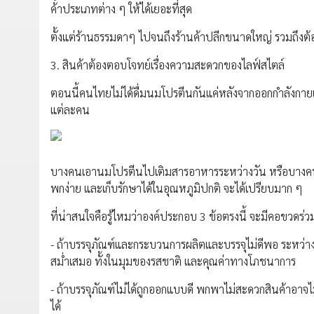
ค้าประเภทต่าง ๆ ให้ได้เยอะที่สุด
ตั้งแต่ร้านธรรมดาๆ ไปจนถึงร้านค้าปลีกขนาดใหญ่ รวมถึงต
3. สินค้าต้องตอบโจทย์เรื่องความสะดวกของไลฟ์สไตล์
ตอนนี้คนไทยไม่ได้ดื่มนมโปรตีนกันแค่หลังจากออกกำลังกายเท่าน
แต่ละคน
บางคนเอานมโปรตีนไปเติมสารอาหารระหว่างวัน หรือบางคนเอาไ
พกง่าย และเก็บรักษาได้ในอุณหภูมิปกติ จะได้เปรียบมาก ๆ
ที่น่าสนใจคือรู้ไหมว่าองค์ประกอบ 3 ข้อตรงนี้ จะมีคอขวดร่วม
- ถ้าบรรจุภัณฑ์และกระบวนการผลิตและบรรจุไม่ดีพอ ระหว่า
สม่ำเสมอ ทั้งในมุมของรสชาติ และคุณค่าทางโภชนาการ
- ถ้าบรรจุภัณฑ์ไม่ได้ถูกออกแบบดี พกพาไม่สะดวกสินค้าอาจ
ได้