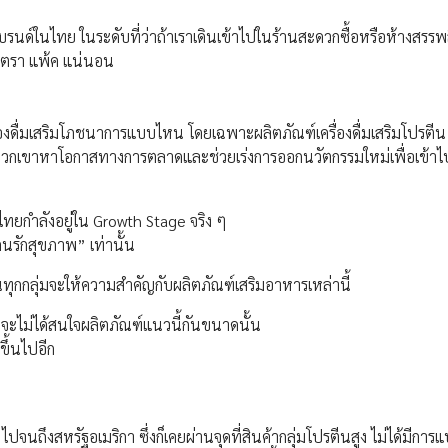
ายแบรนด์ในไทย ในระดับที่ว่าถ้าเราเดินเข้าไปในร้านสะดวกซื้อหรือห้างสรร
ต็ดตรา แพ้ค แน่นอน
องดื่มเสริมโภชนาการแบบไหน โดยเฉพาะผลิตภัณฑ์เครื่องดื่มเสริมโปรตีน
่วยพวกเขาหาโอกาสทางการตลาดและช่วยเร่งการออกนวัตกรรมใหม่เพื่อเข้าไ
ไทยกำลังอยู่ใน Growth Stage จริง ๆ
คนรักสุขภาพ” เท่านั้น
ว่าคนทุกกลุ่มจะให้ความสำคัญกับผลิตภัณฑ์เสริมอาหารเหล่านี้
 อาจจะไม่ได้สนใจผลิตภัณฑ์แนวนี้กันขนาดนั้น
ขึ้นไปอีก
จนถึงสหรัฐอเมริกา ซึ่งก็เคยผ่านจุดที่สินค้ากลุ่มโปรตีนสูง ไม่ได้มีการแบ่ง