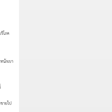
บริโภค
ำหนักเบา
่
ารขายไป