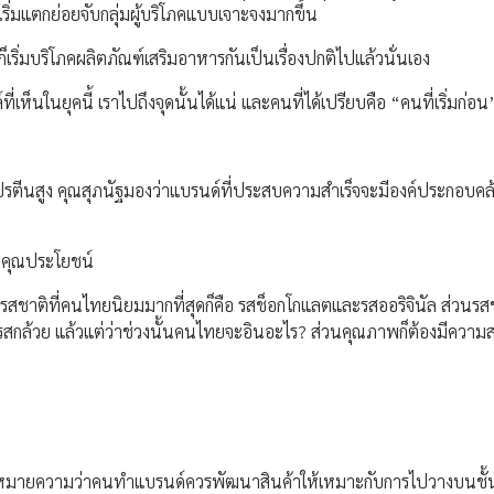
ิ่มแตกย่อยจับกลุ่มผู้บริโภคแบบเจาะจงมากขึ้น
้ ก็เริ่มบริโภคผลิตภัณฑ์เสริมอาหารกันเป็นเรื่องปกติไปแล้วนั่นเอง
ห็นในยุคนี้ เราไปถึงจุดนั้นได้แน่ และคนที่ได้เปรียบคือ “คนที่เริ่มก่อน
นสูง คุณสุภนัฐมองว่าแบรนด์ที่ประสบความสำเร็จจะมีองค์ประกอบคล้า
ะคุณประโยชน์
ดยรสชาติที่คนไทยนิยมมากที่สุดก็คือ รสช็อกโกแลตและรสออริจินัล ส่วนรสช
นรสกล้วย แล้วแต่ว่าช่วงนั้นคนไทยจะอินอะไร? ส่วนคุณภาพก็ต้องมีความ
ง หมายความว่าคนทำแบรนด์ควรพัฒนาสินค้าให้เหมาะกับการไปวางบนชั้