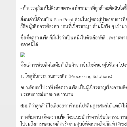
- ถ้าบรรจุภัณฑ์ไม่ดึงสายตาพอ ก็ยากมากที่ลูกค้าจะตัดสินใจซื้
สิ่งเหล่านี้ล้วนเป็น Pain Point ส่วนใหญ่ของผู้ประกอบการ
ก็คือ ผู้ผลิตควรต้องหา “คนที่เชี่ยวชาญ” ด้านนี้จริง ๆ เข้าม
ซึ่งเต็ดตรา แพ้ค ก็มั่นใจว่าเป็นหนึ่งในตัวเลือกที่ดี.. เพร
ตลาดนี้ได้
ตั้งแต่การช่วยคิดไอเดียทำสินค้าจากอินไซต์ของผู้บริโภค ไปจน
1. โซลูชันกระบวนการผลิต (Processing Solutions)
อย่างที่บอกไปว่าที่ เต็ดตรา แพ้ค เป็นผู้เชี่ยวชาญเรื่องกา
ประสบการณ์มาอย่างยาวนาน
สมมติว่าลูกค้ามีไอเดียอยากทำนมโปรตีนสูงรสผลไม้ แต่ยังไม่ร
ทางทีมงาน เต็ดตรา แพ้ค ก็จะแนะนำว่าควรใช้นวัตกรรมการผลิ
ไปจนถึงการทดลองผลิตจริงผ่านศูนย์พัฒนาผลิตภัณฑ์ (Prod