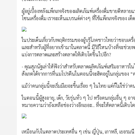
ผู้อยู่เบื้องหลังแพ็กเกจจิงของผลิตภัณฑ์เครื่องดื่มขายดีหล
โซนเครื่องดื่ม เราจะเห็นแบรนด์ต่างๆ ที่ใช้แพ็กเกจจิงของ เ
ในประเด็นเกี่ยวกับพฤติกรรมของผู้บริโภคชาวไทยว่าชอบเครื่
และสำหรับผู้ที่อยากเข้ามาในตลาดนี้ มีวิธีไหนบ้างที่จะช
แบ่งการตลาดและสร้างตลาดให้เติบโตขึ้นไปอีก?
- คุณสุภนัฐเล่าให้ฟังว่าสำหรับตลาดผลิตภัณฑ์เสริมอาหารใน
สังเกตได้จากการที่นมโปรตีนในตอนนี้จะฮิตอยู่ในกลุ่มของ “
แม้ว่าคนกลุ่มนี้จะเริ่มมีเยอะขึ้นเรื่อย ๆ ในไทย แต่ก็ไม่ใช่
ในตอนนี้ผู้สูงอายุ, เด็ก, วัยรุ่นทั่ว ๆ ไป หรือคนกลุ่มอื่น ๆ
หมายความว่ายังเหลือช่องว่างอีกเยอะ.. ที่จะให้ตลาดนี้เติบโต
เหมือนกับในตลาดประเทศอื่น ๆ เช่น ญี่ปุ่น, เกาหลี, เยอรมนี ไป