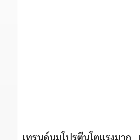
เทรนด์นมโปรตีนโตแรงมาก.. และ