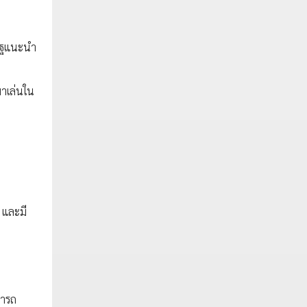
นัฐแนะนำ
มาเล่นใน
ก และมี
มารถ