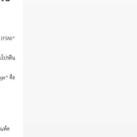
 (FSN)”
นมโปรตีน
age” คือ
 แพ้ค