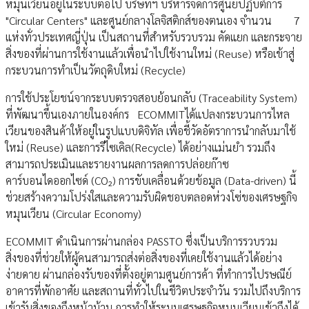
หมุนเวียนอยู่ในระบบต่อไป บริษัทฯ บริหารจัดการศูนย์ปฏิบัติการ
"Circular Centers" และศูนย์กลางโลจิสติกส์ของตนเอง จำนวน 7
แห่งทั่วประเทศญี่ปุ่น เป็นสถานที่สำหรับรวบรวม คัดแยก และกระจาย
สิ่งของที่ผ่านการใช้งานแล้วเพื่อนำไปใช้งานใหม่ (Reuse) หรือเข้าสู่
กระบวนการทำเป็นวัตถุดิบใหม่ (Recycle)
การใช้ประโยชน์จากระบบตรวจสอบย้อนกลับ (Traceability System)
ที่พัฒนาขึ้นเองภายในองค์กร ECOMMITได้แปลงกระบวนการไหล
เวียนของสินค้าให้อยู่ในรูปแบบดิจิทัล เพื่อชี้วัดอัตราการนำกลับมาใช้
ใหม่ (Reuse) และการรีไซเคิล(Recycle) ได้อย่างแม่นยำ รวมถึง
สามารถประเมินและรายงานผลการลดการปล่อยก๊าซ
คาร์บอนไดออกไซด์ (CO₂) การขับเคลื่อนด้วยข้อมูล (Data-driven) นี้
ช่วยสร้างความโปร่งใสและความรับผิดชอบตลอดห่วงโซ่ของเศรษฐกิจ
หมุนเวียน (Circular Economy)
ECOMMIT ดำเนินการผ่านกล่อง PASSTO ซึ่งเป็นบริการรวบรวม
สิ่งของที่ช่วยให้ผู้คนสามารถส่งต่อสิ่งของที่เคยใช้งานแล้วได้อย่าง
ง่ายดาย ผ่านกล่องรับของที่ตั้งอยู่ตามศูนย์การค้า ที่ทำการไปรษณีย์
อาคารที่พักอาศัย และสถานที่ทั่วไปในชีวิตประจำวัน รวมไปถึงบริการ
เข้ารับสิ่งของถึงหน้าบ้าน การทำให้ระบบเศรษฐกิจหมุนเวียนเข้าถึงได้