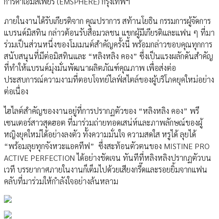
การค้าเอ็มสเฟียร์ (EMSPHERE) กรุงเทพฯ
ภายในงานได้รับเกียรติจาก คุณปราการ สท้านโยธิน กรรมการผู้จัดการ
แบรนด์มิสทิน กล่าวต้อนรับสื่อมวลชน แขกผู้มีเกียรติและแฟน ๆ ที่มา
ร่วมเป็นส่วนหนึ่งของโมเมนต์สำคัญครั้งนี้ พร้อมกล่าวขอบคุณทุกการ
สนับสนุนที่มีต่อมิสทินและ “หลิงหลิง คอง” ซึ่งเป็นแรงผลักดันสำคัญ
ที่ทำให้แบรนด์มุ่งมั่นพัฒนาผลิตภัณฑ์คุณภาพ เพื่อส่งต่อ
ประสบการณ์ความงามที่ตอบโจทย์ไลฟ์สไตล์ของผู้บริโภคยุคใหม่อย่าง
ต่อเนื่อง
ไฮไลต์สำคัญของงานอยู่ที่การปรากฏตัวของ “หลิงหลิง คอง” พรี
เซนเตอร์สาวสุดฮอต ที่มาร่วมถ่ายทอดเสน่ห์และภาพลักษณ์ของผู้
หญิงยุคใหม่ได้อย่างลงตัว ทั้งความมั่นใจ ความสดใส หรูได้ ลุยได้
“พร้อมลุยทุกจังหวะแอคทีฟ” ซึ่งสะท้อนตัวตนของ MISTINE PRO
ACTIVE PERFECTION ได้อย่างชัดเจน ทันทีที่หลิงหลิงปรากฏตัวบน
เวที บรรยากาศภายในงานก็เต็มไปด้วยเสียงกรี๊ดและรอยยิ้มจากแฟน
คลับที่มาร่วมให้กำลังใจอย่างล้นหลาม