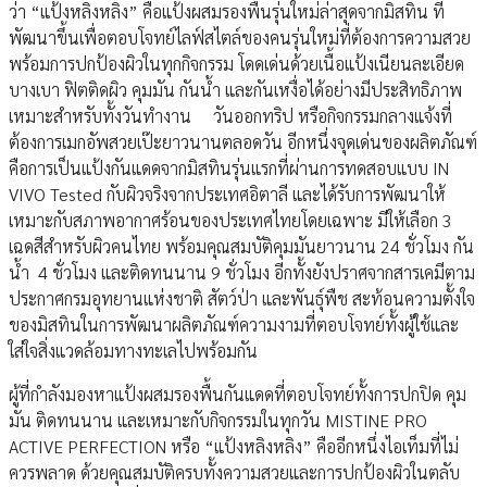
ว่า “แป้งหลิงหลิง” คือแป้งผสมรองพื้นรุ่นใหม่ล่าสุดจากมิสทิน ที่
พัฒนาขึ้นเพื่อตอบโจทย์ไลฟ์สไตล์ของคนรุ่นใหม่ที่ต้องการความสวย
พร้อมการปกป้องผิวในทุกกิจกรรม โดดเด่นด้วยเนื้อแป้งเนียนละเอียด
บางเบา ฟิตติดผิว คุมมัน กันน้ำ และกันเหงื่อได้อย่างมีประสิทธิภาพ
เหมาะสำหรับทั้งวันทำงาน วันออกทริป หรือกิจกรรมกลางแจ้งที่
ต้องการเมกอัพสวยเป๊ะยาวนานตลอดวัน อีกหนึ่งจุดเด่นของผลิตภัณฑ์
คือการเป็นแป้งกันแดดจากมิสทินรุ่นแรกที่ผ่านการทดสอบแบบ IN
VIVO Tested กับผิวจริงจากประเทศอิตาลี และได้รับการพัฒนาให้
เหมาะกับสภาพอากาศร้อนของประเทศไทยโดยเฉพาะ มีให้เลือก 3
เฉดสีสำหรับผิวคนไทย พร้อมคุณสมบัติคุมมันยาวนาน 24 ชั่วโมง กัน
น้ำ 4 ชั่วโมง และติดทนนาน 9 ชั่วโมง อีกทั้งยังปราศจากสารเคมีตาม
ประกาศกรมอุทยานแห่งชาติ สัตว์ป่า และพันธุ์พืช สะท้อนความตั้งใจ
ของมิสทินในการพัฒนาผลิตภัณฑ์ความงามที่ตอบโจทย์ทั้งผู้ใช้และ
ใส่ใจสิ่งแวดล้อมทางทะเลไปพร้อมกัน
ผู้ที่กำลังมองหาแป้งผสมรองพื้นกันแดดที่ตอบโจทย์ทั้งการปกปิด คุม
มัน ติดทนนาน และเหมาะกับกิจกรรมในทุกวัน MISTINE PRO
ACTIVE PERFECTION หรือ “แป้งหลิงหลิง” คืออีกหนึ่งไอเท็มที่ไม่
ควรพลาด ด้วยคุณสมบัติครบทั้งความสวยและการปกป้องผิวในตลับ