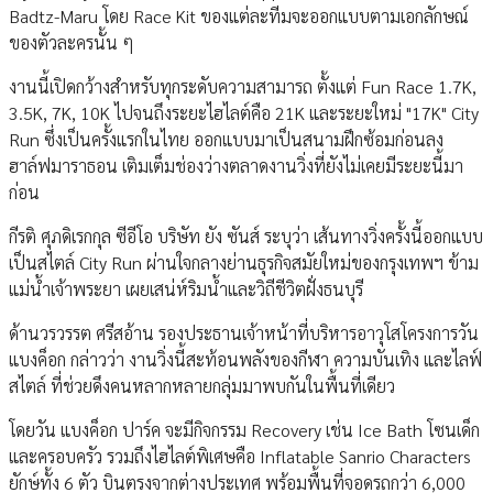
Badtz-Maru โดย Race Kit ของแต่ละทีมจะออกแบบตามเอกลักษณ์
ของตัวละครนั้น ๆ
งานนี้เปิดกว้างสำหรับทุกระดับความสามารถ ตั้งแต่ Fun Race 1.7K,
3.5K, 7K, 10K ไปจนถึงระยะไฮไลต์คือ 21K และระยะใหม่ "17K" City
Run ซึ่งเป็นครั้งแรกในไทย ออกแบบมาเป็นสนามฝึกซ้อมก่อนลง
ฮาล์ฟมาราธอน เติมเต็มช่องว่างตลาดงานวิ่งที่ยังไม่เคยมีระยะนี้มา
ก่อน
กีรติ ศุภดิเรกกุล ซีอีโอ บริษัท ยัง ซันส์ ระบุว่า เส้นทางวิ่งครั้งนี้ออกแบบ
เป็นสไตล์ City Run ผ่านใจกลางย่านธุรกิจสมัยใหม่ของกรุงเทพฯ ข้าม
แม่น้ำเจ้าพระยา เผยเสน่ห์ริมน้ำและวิถีชีวิตฝั่งธนบุรี
ด้านวรวรรต ศรีสอ้าน รองประธานเจ้าหน้าที่บริหารอาวุโสโครงการวัน
แบงค็อก กล่าวว่า งานวิ่งนี้สะท้อนพลังของกีฬา ความบันเทิง และไลฟ์
สไตล์ ที่ช่วยดึงคนหลากหลายกลุ่มมาพบกันในพื้นที่เดียว
โดยวัน แบงค็อก ปาร์ค จะมีกิจกรรม Recovery เช่น Ice Bath โซนเด็ก
และครอบครัว รวมถึงไฮไลต์พิเศษคือ Inflatable Sanrio Characters
ยักษ์ทั้ง 6 ตัว บินตรงจากต่างประเทศ พร้อมพื้นที่จอดรถกว่า 6,000