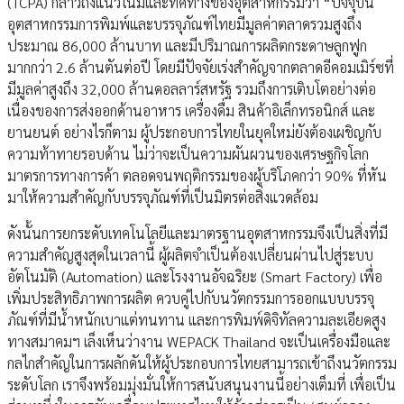
(TCPA) กล่าวถึงแนวโน้มและทิศทางของอุตสาหกรรมว่า “ปัจจุบัน
อุตสาหกรรมการพิมพ์และบรรจุภัณฑ์ไทยมีมูลค่าตลาดรวมสูงถึง
ประมาณ 86,000 ล้านบาท และมีปริมาณการผลิตกระดาษลูกฟูก
มากกว่า 2.6 ล้านตันต่อปี โดยมีปัจจัยเร่งสำคัญจากตลาดอีคอมเมิร์ซที่
มีมูลค่าสูงถึง 32,000 ล้านดอลลาร์สหรัฐ รวมถึงการเติบโตอย่างต่อ
เนื่องของการส่งออกด้านอาหาร เครื่องดื่ม สินค้าอิเล็กทรอนิกส์ และ
ยานยนต์ อย่างไรก็ตาม ผู้ประกอบการไทยในยุคใหม่ยังต้องเผชิญกับ
ความท้าทายรอบด้าน ไม่ว่าจะเป็นความผันผวนของเศรษฐกิจโลก
มาตรการทางการค้า ตลอดจนพฤติกรรมของผู้บริโภคกว่า 90% ที่หัน
มาให้ความสำคัญกับบรรจุภัณฑ์ที่เป็นมิตรต่อสิ่งแวดล้อม
ดังนั้นการยกระดับเทคโนโลยีและมาตรฐานอุตสาหกรรมจึงเป็นสิ่งที่มี
ความสำคัญสูงสุดในเวลานี้ ผู้ผลิตจำเป็นต้องเปลี่ยนผ่านไปสู่ระบบ
อัตโนมัติ (Automation) และโรงงานอัจฉริยะ (Smart Factory) เพื่อ
เพิ่มประสิทธิภาพการผลิต ควบคู่ไปกับนวัตกรรมการออกแบบบรรจุ
ภัณฑ์ที่มีน้ำหนักเบาแต่ทนทาน และการพิมพ์ดิจิทัลความละเอียดสูง
ทางสมาคมฯ เล็งเห็นว่างาน WEPACK Thailand จะเป็นเครื่องมือและ
กลไกสำคัญในการผลักดันให้ผู้ประกอบการไทยสามารถเข้าถึงนวัตกรรม
ระดับโลก เราจึงพร้อมมุ่งมั่นให้การสนับสนุนงานนี้อย่างเต็มที่ เพื่อเป็น