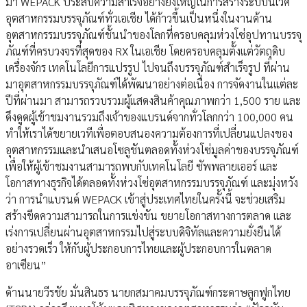
มา WEPACK ประสบความสำเร็จอย่างยิ่งใหญ่ในการสร้างระบบนิเวศ
อุตสาหกรรมบรรจุภัณฑ์ทั่วเอเชีย ได้ก้าวขึ้นเป็นหนึ่งในงานด้าน
อุตสาหกรรมบรรจุภัณฑ์ชั้นนำของโลกที่ครอบคลุมห่วงโซ่อุปทานบรรจุ
ภัณฑ์ที่ครบวงจรที่สุดของ RX ในเอเชีย โดยครอบคลุมตั้งแต่วัตถุดิบ
เครื่องจักร เทคโนโลยีการแปรรูป ไปจนถึงบรรจุภัณฑ์สำเร็จรูป ที่ผ่าน
มาอุตสาหกรรมบรรจุภัณฑ์ได้พัฒนาอย่างต่อเนื่อง การจัดงานในแต่ละ
ปีที่ผ่านมา สามารถรวบรวมผู้แสดงสินค้าคุณภาพกว่า 1,500 ราย และ
ดึงดูดผู้เข้าชมงานรวมถึงเจ้าของแบรนด์จากทั่วโลกกว่า 100,000 คน
ทำให้เราได้ขยายเวทีเพื่อตอบสนองความต้องการที่เปลี่ยนแปลงของ
อุตสาหกรรมและนำเสนอโซลูชันตลอดทั้งห่วงโซ่มูลค่าของบรรจุภัณฑ์
เพื่อให้ผู้เข้าชมงานสามารถพบกับเทคโนโลยี ซัพพลายเออร์ และ
โอกาสทางธุรกิจได้ตลอดทั้งห่วงโซ่อุตสาหกรรมบรรจุภัณฑ์ และมุ่งหวัง
ว่า การนำแบรนด์ WEPACK เข้าสู่ประเทศไทยในครั้งนี้ จะช่วยเสริม
สร้างขีดความสามารถในการแข่งขัน ขยายโอกาสทางการตลาด และ
เร่งการเปลี่ยนผ่านอุตสาหกรรมไปสู่ระบบดิจิทัลและความยั่งยืนได้
อย่างรวดเร็ว ให้กับผู้ประกอบการไทยและผู้ประกอบการในตลาด
อาเซียน”
ด้านนายวีรชัย มั่นสินธร นายกสมาคมบรรจุภัณฑ์กระดาษลูกฟูกไทย