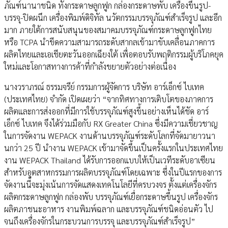
ภัณฑ์นานาชนิด ทั้งกระดาษลูกฟูก กล่องกระดาษพับ เครื่องขึ้นรูป-
บรรจุ-ปิดผนึก เครื่องพิมพ์ดิจิทัล นวัตกรรมบรรจุภัณฑ์สำเร็จรูป และอีก
มาก ภายใต้การสนับสนุนของสมาคมบรรจุภัณฑ์กระดาษลูกฟูกไทย
หรือ TCPA นำขีดความสามารถระดับสากลเข้ามาขับเคลื่อนภาคการ
ผลิตไทยและเอเชียตะวันออกเฉียงใต้ เพื่อตอบรับพฤติกรรมผู้บริโภคยุค
ใหม่และโอกาสทางการค้าที่กำลังขยายตัวอย่างต่อเนื่อง
นางวราภรณ์ ธรรมจรีย์ กรรมการผู้จัดการ บริษัท อาร์เอ็กซ์ ไบเทค
(ประเทศไทย) จำกัด เปิดเผยว่า “จากทิศทางการเติบโตของภาคการ
ผลิตและการส่งออกที่มีการใช้บรรจุภัณฑ์สูงขึ้นอย่างเห็นได้ชัด อาร์
เอ็กซ์ ไบเทค จึงได้ร่วมมือกับ RX Greater China ซึ่งมีความเชี่ยวชาญ
ในการจัดงาน WEPACK งานด้านบรรจุภัณฑ์ระดับโลกที่จัดมายาวนา
นกว่า 25 ปี นำงาน WEPACK เข้ามาจัดขึ้นเป็นครั้งแรกในประเทศไทย
งาน WEPACK Thailand ได้รับการออกแบบให้เป็นเวทีระดับอาเซียน
สำหรับอุตสาหกรรมการผลิตบรรจุภัณฑ์โดยเฉพาะ ซึ่งในปีแรกของการ
จัดงานนี้จะมุ่งเน้นการจัดแสดงเทคโนโลยีที่ครบวงจร ตั้งแต่เครื่องจักร
ผลิตกระดาษลูกฟูก กล่องพับ บรรจุภัณฑ์เยื่อกระดาษขึ้นรูป เครื่องจักร
ผลิตภาชนะอาหาร งานพิมพ์ฉลาก และบรรจุภัณฑ์ชนิดอ่อนตัว ไป
จนถึงเครื่องจักรในกระบวนการบรรจุ และบรรจุภัณฑ์สำเร็จรูป”