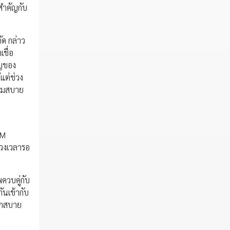
สำคัญกับ
ัด กล่าว
ชื่อ
ัญของ
แต่ช่วง
วามสบาย
IM
่วงเวลารอ
ควบคู่กับ
ันเข้ากับ
วกสบาย