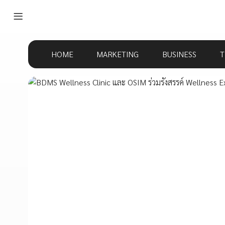
HOME
MARKETING
BUSINESS
T