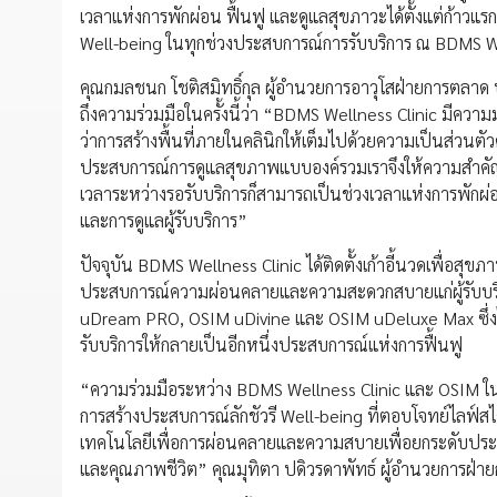
เวลาแห่งการพักผ่อน ฟื้นฟู และดูแลสุขภาวะได้ตั้งแต่ก้าวแ
Well-being ในทุกช่วงประสบการณ์การรับบริการ ณ BDMS We
คุณกมลชนก โชติสมิทธิ์กุล ผู้อำนวยการอาวุโสฝ่ายการตลาด บริษ
ถึงความร่วมมือในครั้งนี้ว่า “BDMS Wellness Clinic มีความ
ว่าการสร้างพื้นที่ภายในคลินิกให้เต็มไปด้วยความเป็นส่ว
ประสบการณ์การดูแลสุขภาพแบบองค์รวมเราจึงให้ความสำคัญกับก
เวลาระหว่างรอรับบริการก็สามารถเป็นช่วงเวลาแห่งการพักผ่
และการดูแลผู้รับบริการ”
ปัจจุบัน BDMS Wellness Clinic ได้ติดตั้งเก้าอี้นวดเพื่อสุ
ประสบการณ์ความผ่อนคลายและความสะดวกสบายแก่ผู้รับบริก
uDream PRO, OSIM uDivine และ OSIM uDeluxe Max ซึ่งได้
รับบริการให้กลายเป็นอีกหนึ่งประสบการณ์แห่งการฟื้นฟู
“ความร่วมมือระหว่าง BDMS Wellness Clinic และ OSIM ในครั้
การสร้างประสบการณ์ลักชัวรี Well-being ที่ตอบโจทย์ไลฟ์สไ
เทคโนโลยีเพื่อการผ่อนคลายและความสบายเพื่อยกระดับปร
และคุณภาพชีวิต” คุณมุทิตา ปดิวรดาพัทธ์ ผู้อำนวยการฝ่าย