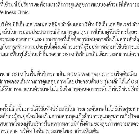
รกที่เข้ามาใช้บริการ สะท้อนแนวคิดการดูแลสุขภาพแบบองค์รวมที่ให้ความ
llness Clinic
ัท บีดีเอ็มเอส เวลเนส คลินิก จำกัด และ บริษัท บีดีเอ็มเอส ซิลเวอร์ จำก
มุ่งมั่นในการมอบประสบการณ์ด้านการดูแลสุขภาพให้แก่ผู้รับบริการโดยเราเ
นตัวความสะดวกสบายและบรรยากาศที่เอื้อต่อการผ่อนคลายถือเป็นส่วนสำค
ารสร้างความประทับใจตั้งแต่ก้าวแรกที่ผู้รับบริการเข้ามาใช้บริการแม้
อนและฟื้นฟูได้ผ่านเก้าอี้นวดจาก OSIM ที่เข้ามาเติมเต็มประสบการณ์ค
ขภาพจาก OSIM ในพื้นที่บริการภายใน BDMS Wellness Clinic เพื่อเติมเต็ม
ารตลอดเส้นทางการดูแลสุขภาพ โดยประกอบด้วย 3 รุ่นหลัก ได้แก่ OS
รับการออกแบบด้วยเทคโนโลยีเพื่อการผ่อนคลายระดับลักชัวรี ช่วยให้ช
งนี้เกิดขึ้นภายใต้วิสัยทัศน์ร่วมกันในการยกระดับเทคโนโลยีเพื่อสุขภาพ
ตล์ของผู้คนยุคใหม่โดยเป็นการผสานจุดแข็งด้านการดูแลสุขภาพเชิงป้องก
ะสบการณ์ของผู้รับบริการในหลากหลายมิติทั้งด้านของสุขภาพความสะด
การตลาด บริษัท โอซิม (ประเทศไทย) กล่าวเพิ่มเติม