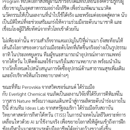
Program ที่เปิดโอกาสให้ผู้ผ่านเข้ารอบได้แลกเปลี่ยนองค์ความรู้กับผู้
เชี่ยวชาญในอุตสาหกรรมอย่างใกล้ชิด เพื่อร่วมพัฒนาแนวคิด
นวัตกรรมให้เป็นผลงานที่นำไปใช้ได้จริง และพร้อมต่อยอดสู่ตลาด นับ
เป็นมิติใหม่ที่จะช่วยเสริมแกร่งให้ความร่วมมือระดับนานาชาติ และ
เชื่อมโยงผู้มีวิสัยทัศน์จากทั่วโลกเข้าด้วยกัน
ไม่เพียงเท่านั้น ความสำเร็จจากแคมเปญในปีที่ผ่านมา ยังสะท้อนให้
เห็นถึงโอกาสของความร่วมมือระดับโลกที่เกิดขึ้นจริงอย่างเป็นรูปธรรม
อาทิ ในประเทศยูเครน ทีมผู้ชนะสามารถนำอุปกรณ์ทางการแพทย์
จากไต้หวัน ไปติดตั้งและใช้งานจริงในสถานพยาบาล พร้อมนำเงิน
รางวัลทั้งหมดไปสนับสนุนการจัดซื้ออุปกรณ์ด้านสาธารณสุขเพิ่มเติม
และยังบริจาคให้แก่โรงพยาบาลต่างๆ
ขณะที่ทีม Perovskia จากสวิตเซอร์แลนด์ ได้ร่วมมือ
กับ Everlight Chemical จนเกิดเป็นผลงานวิจัยที่ได้รับการตีพิมพ์ใน
วารสาร Nature พร้อมวางแผนเดินหน้าสู่การผลิตระดับนำร่องภายใน
ปีนี้ ส่วนทีม Ideas Lab จากสหรัฐอเมริกา ได้ร่วมมือกับสถาบัน
วิทยาศาสตร์การกีฬาไต้หวัน (TISS) ในการนำเทคโนโลยีวิเคราะห์การ
เคลื่อนไหวด้วย AI มาใช้งานจริง เพื่อขยายโอกาสให้ผู้คนเข้าถึงการฝึก
ซ้อมกีฬาในมาตรฐานระดับมืออาชีพได้อย่างกว้างขวางยิ่งขึ้น