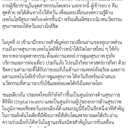
จากผู้เชี่ยวชาญในอุตสาหกรรมโดยตรง นอกจากนี้ ผู้เข้ารอบ 6 ทีม
สุดท้าย จะได้เดินทางไปไต้หวัน เพื่อแลกเปลี่ยนองค์ความรู้ด้าน
เทคโนโลยีสุขภาพกับองค์กรชั้นนำ พร้อมสัมผัสระบบนิเวศนวัตกรรม
สุขภาพของไต้หวันอย่างใกล้ชิด
ในยุคที่ AI เข้ามามีบทบาทสำคัญต่อการเปลี่ยนผ่านของทุกภาคส่วน
รวมถึงภาคสุขภาพ เทคโนโลยีที่ก้าวหน้าได้เปิดโอกาสใหม่ ๆ ให้กับ
หลากหลายอุตสาหกรรม ตั้งแต่การแพทย์ การดูแลสุขภาพ ธุรกิจ
บริการและการท่องเที่ยว ประกันภัย ไปจนถึงวิทยาศาสตร์การกีฬา ด้วย
ขีดความสามารถที่ได้รับการยอมรับในด้านการแพทย์อัจฉริยะ และการ
ผสานเทคโนโลยีเข้ากับการดูแลสุขภาพ ไต้หวันจึงพร้อมนำเสนอ
นวัตกรรมที่สามารถปรับใช้และต่อยอดได้จริงในตลาดโลก
ขณะเดียวกัน ประเทศไทยก็กำลังก้าวขึ้นเป็นศูนย์กลางด้านสุขภาวะ
ดิจิทัล (Digital Health) และเป็นศูนย์รวมผู้ประกอบการด้านสุขภาพ
ในภูมิภาคเอเชียตะวันออกเฉียงใต้ แคมเปญนี้จึงเป็นอีกหนึ่งเวทีสำคัญ
ในการผลักดันไอเดียที่มีศักยภาพให้เติบโตและขยายผลได้จริง ผ่าน
ความร่วมมือกับไต้หวันในฐานะพันธมิตรสำคัญในการขับเคลื่อน