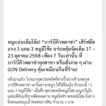
หมูแน่นเต็มโต๊ะ! “บาร์บีคิวพลาซ่า” เสิร์ฟดีล
แรง 3 แถม 3 หมูมีโซ๊ะ อร่อยคุ้มจัดเต็ม 17 –
23 ตุลาคม 2568 เพียง 7 วันเท่านั้น ที่
บาร์บีคิวพลาซ่าทุกสาขา หรือสั่งง่าย ๆ ผ่าน
GON Delivery คุ้มเหมือนกินที่ร้าน!
กลับมาแล้ว! โปรแรงชุดประหยัดที่สายปิ้งย่างห้ามพลาด
บาร์บีคิวพลาซ่า เอาใจสาวกหมูๆ ให้ได้อิ่มจุใจ กับรอบนี้ “3
แถม 3 หมูมีโซ๊ะ” เมื่อสั่ง ชุดประหยัดหมูมิโสะ เมนูขวัญใจ
แฟนพี่ก้อนที่ขายดีตลอดกาล หมูสไลซ์ราดซอสมิโสะ ยิ่งย่าง
ยิ่งหอมละมุนน้ำซอสอย่างฟิน จำนวน 3 ถาด