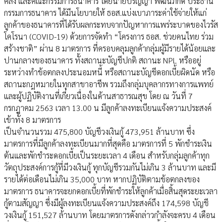
คลัง และคณะกรรมการธนาคาร โดยนายปริญญา พัฒนภักดี ประธาน
กรรมการธนาคาร ได้มีนโยบายให้ ธอส.แบ่งเบาภาระค่าใช้จ่ายให้แก่
ลูกค้าของธนาคารที่ได้รับผลกระทบจากปัญหาการแพร่ระบาดของไวรัส
โคโรนา (COVID-19) ด้วยการจัดทำ “โครงการ ธอส. ช่วยคนไทย ร่วม
สร้างชาติ” ผ่าน 8 มาตรการ ที่ครอบคลุมลูกค้ากลุ่มผู้มีรายได้น้อยและ
ปานกลางของธนาคาร ทั้งสถานะบัญชีปกติ สถานะ NPL หรืออยู่
ระหว่างทำข้อตกลงประนอมหนี้ หรือสถานะบัญชีดอกเบี้ยผิดนัด หรือ
สถานะกฎหมายในทุกสาขาอาชีพ รวมถึงกลุ่มบุคลากรทางการแพทย์
และผู้ปฏิบัติงานที่เกี่ยวเนื่องในด้านสาธารณสุข โดย ณ วันที่ 7
กรกฎาคม 2563 เวลา 13.00 น มีลูกค้าลงทะเบียนแจ้งความประสงค์
เข้าทั้ง 8 มาตรการ
เป็นจำนวนรวม 475,800 บัญชีวงเงินกู้ 473,951 ล้านบาท ซึ่ง
มาตรการที่มีลูกค้าลงทะเบียนมากที่สุดคือ มาตรการที่ 5 พักชำระเงิน
ต้นและพักชำระดอกเบี้ยเป็นระยะเวลา 4 เดือน สำหรับกลุ่มลูกค้าทุก
วัตถุประสงค์การกู้ที่มีวงเงินกู้ ทุกบัญชีรวมกันไม่เกิน 3 ล้านบาท และมี
รายได้ต่อเดือนไม่เกิน 35,000 บาท หากปฏิบัติตามข้อตกลงของ
มาตรการ ธนาคารจะยกดอกเบี้ยที่พักชำระให้ลูกค้าเมื่อสิ้นสุดระยะเวลา
กู้ตามสัญญา ซึ่งมีผู้ลงทะเบียนแจ้งความประสงค์ถึง 174,598 บัญชี
วงเงินกู้ 151,527 ล้านบาท โดยมาตรการดังกล่าวกำลังจะครบ 4 เดือน