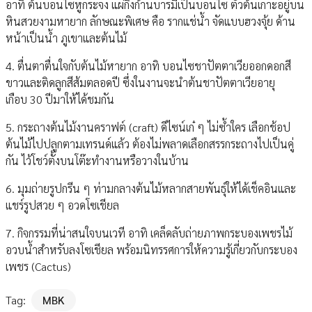
อาทิ ต้นบอนไซหูกระจง แผ่กิ่งก้านบารมีเป็นบอนไซ ตัวต้นเกาะอยู่บน
หินสวยงามหายาก ลักษณะพิเศษ คือ รากแช่น้ำ จัดแบบฮวงจุ้ย ด้าน
หน้าเป็นน้ำ ภูเขาและต้นไม้
4. ตื่นตาตื่นใจกับต้นไม้หายาก อาทิ บอนไซชาปัตตาเวียออกดอกสี
ขาวและติดลูกสีส้มตลอดปี ซึ่งในงานจะนำต้นชาปัตตาเวียอายุ
เกือบ 30 ปีมาให้ได้ชมกัน
5. กระถางต้นไม้งานคราฟต์ (craft) ดีไซน์เก๋ ๆ ไม่ซ้ำใคร เลือกช้อป
ต้นไม้ไปปลูกตามเทรนด์แล้ว ต้องไม่พลาดเลือกสรรกระถางไปเป็นคู่
กัน ไว้โชว์ตั้งบนโต๊ะทำงานหรือวางในบ้าน
6. มุมถ่ายรูปกรีน ๆ ท่ามกลางต้นไม้หลากสายพันธุ์ให้ได้เช็คอินและ
แชร์รูปสวย ๆ อวดโซเชียล
7. กิจกรรมที่น่าสนใจบนเวที อาทิ เคล็ดลับถ่ายภาพกระบองเพชรไม้
อวบน้ำสำหรับลงโซเชียล พร้อมนิทรรศการให้ความรู้เกี่ยวกับกระบอง
เพชร (Cactus)
Tag:
MBK