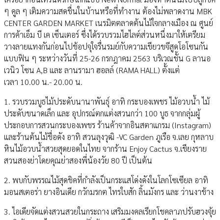
ๆ คูล ๆ เติมความสดชื่นในบ้านหรือที่ทำงาน ต้องไม่พลาดงาน MBK
CENTER GARDEN MARKET เนรมิตตลาดต้นไม้ใจกลางเมือง ณ ศูนย์
การค้าเอ็ม บี เค เซ็นเตอร์ ซึ่งได้รวบรวมไฮไลต์ส่วนหนึ่งมาให้เตรียม
วางลายแทงกันก่อนไปช้อปจุใจรื่นรมย์กับความเขียวขจีสูดโอโซนกัน
แบบฟิน ๆ ระหว่างวันที่ 25-26 กรกฎาคม 2563 บริเวณชั้น G ลานอ
เวนิว โซน A,B และ ลานรามา ฮอลล์ (RAMA HALL) ตั้งแต่
เวลา 10.00 น.- 20.00 น.
1. รวบรวมบูธไม้ประดับนานาพันธุ์ อาทิ กระบองเพชร ไม้อวบน้ำ ไม้
ประดับขนาดเล็ก และ อุปกรณ์ตกแต่งสวนกว่า 100 บูธ จากกลุ่มผู้
ประกอบการสวนกระบองเพชร ร้านค้าจากอินสตาแกรม (Instagram)
และร้านต้นไม้ชื่อดัง อาทิ สวนลุงวุฒิ -VC Garden ภูเรือ จ.เลย กุหลาบ
หินไม้อวบน้ำสวยสุดยอดในไทย จากร้าน Enjoy Cactus จ.เชียงราย
สวนสองย่าโดยคุณย่าสองพี่น้องวัย 80 ปี เป็นต้น
2. พบกับพรรณไม้สุดชิคที่กำลังเป็นกระแสโด่งดังในโลกโซเซียล อาทิ
มอนสเตอร่า ยางอินเดีย กวักมรกต ไทรใบสัก ลิ้นมังกร และ ว่านงาช้าง
3. ไอเดียจัดแต่งสวนสวยในกระถาง เสริมมงคลเรียกโชคลาภปรับฮวงจุ้ย