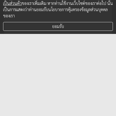
เป็นส่วนตัว
ของเราเพิ่มเติม หากท่านใช้งานเว็บไซต์ของเราต่อไป นั่น
เป็นการแสดงว่าท่านยอมรับนโยบายการคุ้มครองข้อมูลส่วนบุคคล
ของเรา
ยอมรับ
ทีทีบี สร้างสถิติยอดใช้จ่ายผ่านบัตรเครดิตและ
บัตรกดเงินสดโต 23% ตอกย้ำการเป็นบัตร
หลักที่ลูกค้าเลือก พร้อมสิทธิประโยชน์ตอบ
โจทย์ทุกไลฟ์สไตล์
11 ธ.ค. 2025