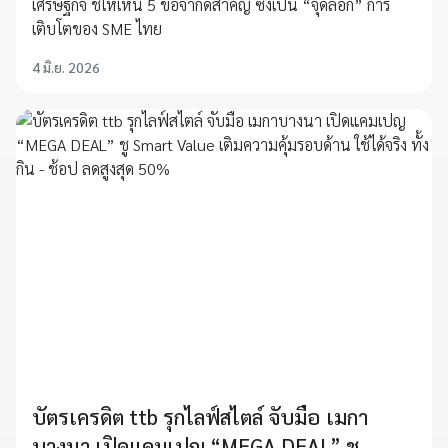
เศรษฐกิจ ชี้ให้เห็น 5 ข้อจำกัดสำคัญ ซึ่งเป็น “จุดล็อก” การ
เติบโตของ SME ไทย
4 มิ.ย. 2026
บัตรเครดิต ttb รุกไลฟ์สไตล์ จับมือ เมกา
บางนา เปิดแคมเปญ “MEGA DEAL” ชู