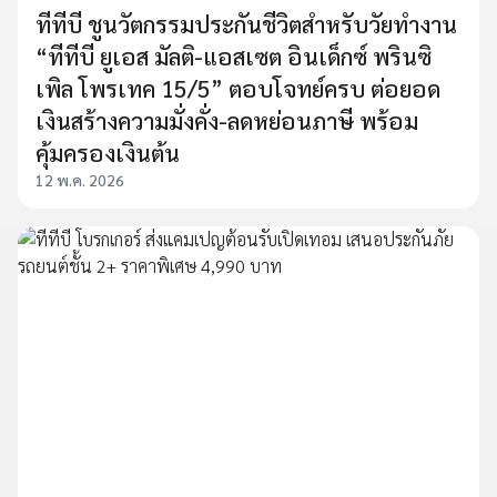
ทีทีบี ชูนวัตกรรมประกันชีวิตสำหรับวัยทำงาน
“ทีทีบี ยูเอส มัลติ-แอสเซต อินเด็กซ์ พรินซิ
เพิล โพรเทค 15/5” ตอบโจทย์ครบ ต่อยอด
เงินสร้างความมั่งคั่ง-ลดหย่อนภาษี พร้อม
คุ้มครองเงินต้น
12 พ.ค. 2026