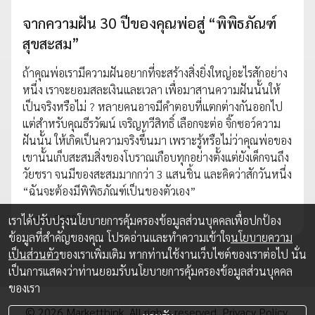
จากความฝัน 30 ปีของคุณพ่อสู่ “พิพิธภัณฑ์
สุขสะสม”
ถ้าคุณพ่อเรามีความฝันอยากที่จะสร้างสิ่งยิ่งใหญ่อะไรสักอย่าง
หนึ่ง เราจะยอมสละเงินและเวลา เพื่อมาสานความฝันนั้นให้
เป็นจริงหรือไม่ ? หลายคนอาจมีคำตอบที่แตกต่างกันออกไป
แต่สำหรับคุณธีรวัฒน์ เจริญทวีสิทธิ์ เลือกจะต่อ จิ๊กซอว์ความ
ฝันนั้น ให้เกิดเป็นความจริงขึ้นมา เพราะรู้หรือไม่ว่าคุณพ่อของ
เขานั้นเก็บสะสมสิ่งของโบราณเกือบทุกอย่างตั้งแต่ยังเด็กจนถึง
วัยชรา จนมีของสะสมมากกว่า 3 แสนชิ้น และคิดว่าสักวันหนึ่ง
“ฉันจะต้องมีพิพิธภัณฑ์เป็นของตัวเอง”
19 ม.ค. 2020
เราได้ปรับปรุงนโยบายการคุ้มครองข้อมูลส่วนบุคคลเพื่อปกป้อง
ข้อมูลที่สำคัญของคุณ โปรดอ่านและทำความเข้าใจ
นโยบายความ
เป็นส่วนตัว
ของเราเพิ่มเติม หากท่านใช้งานเว็บไซต์ของเราต่อไป นั่น
เป็นการแสดงว่าท่านยอมรับนโยบายการคุ้มครองข้อมูลส่วนบุคคล
ของเรา
© 2026 Marketthink. All rights reserved.
Privacy Policy.