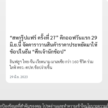
“สหกรุ๊ปแฟร์ ครั้งที่ 27” คิกออฟวันแรก 29
มิ.ย.นี้ จัดคาราวานสินค้าราคาประหยัดมาให้
ช้อปในธีม “ศึกเจ้านักช้อป”
อินฟลูฯ ไทย-จีน-เวียดนาม-มาเลเซีย กว่า 160 ชีวิต ร่วม
ไลฟ์ ตจว.-ตปท.ช้อปง่ายขึ้น
29 มิ.ย. 2023
อปกป้องข้อมูลที่สำคัญของคุณ โปรดอ่านและทำความเข้าใจ
นโยบายความเป