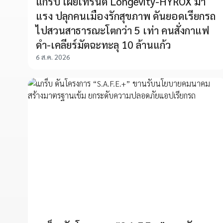
แกร็บ เผยเทรนด์ Longevity-HYROX มา
แรง ปลุกคนเมืองรักสุขภาพ ดันยอดเรียกรถ
ไปสวนสาธารณะโตกว่า 5 เท่า คนสั่งกาแฟ
ดำ-เคลียร์มัตฉะทะลุ 10 ล้านแก้ว
6 ส.ค. 2026