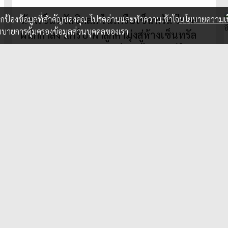
ห้างเซ็นทรัลชิดลม ในเครือเซ็นทรัล รีเทล
อปกป้องข้อมูลที่สำคัญของคุณ โปรดอ่านและทำความเข้าใจ
นโยบายความเป
ยบายการคุ้มครองข้อมูลส่วนบุคคลของเรา
ผนึกกำลัง แกร็บ พาลูกค้ามุ่งสู่ห้างเซ็นทรัล
ชิดลม ด้วยประสบการณ์แบบไฮเอนด์ ให้กา
รมาช้อปปิ้งสะดวกเหนือระดับยิ่งกว่าที่เคย
ด้วยบริการ “GrabExecutive”
9 ม.ค. 2025