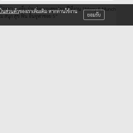
็นส่วนตัว
ของเราเพิ่มเติม หากท่านใช้งาน
ยอมรับ
PMCU-แกร็บ ร่วมส่งความสุขปลายปีที่งาน
“Merry & Munch อิ่ม สนุก สุข ฟิน อินจุฬา
ซอย 5”
27 ธ.ค. 2024