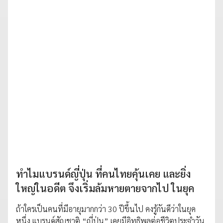
ทำไมแบรนด์ญี่ปุ่น ที่คนไทยคุ้นเคย และยิ่ง
ใหญ่ในอดีต จึงเริ่มล้มหายตายจากไป ในยุค
ถ้าใครเป็นคนที่มีอายุมากกว่า 30 ปีขึ้นไป คงรู้กันดีว่าในยุค
หนึ่ง แบรนด์สัญชาติ “ญี่ปุ่น” เคยมีอิทธิพลต่อชีวิตประจำวัน