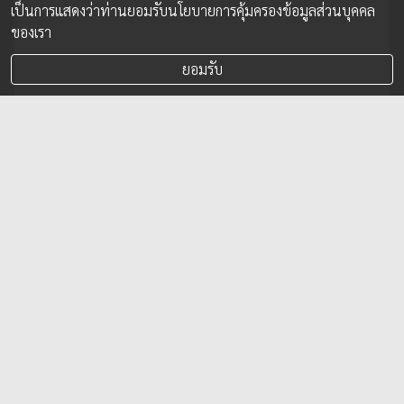
เป็นการแสดงว่าท่านยอมรับนโยบายการคุ้มครองข้อมูลส่วนบุคคล
ของเรา
ยอมรับ
เพชร โอสถานุเคราะห์ ขายหุ้นทั้งหมดใน
“โอสถสภา” มูลค่า 4,000 ล้าน เพื่อนำไปทุ่ม
โครงการศิลปะและการศึกษา
1) Orizon Limited 2) นายเพชร โอสถานุเคราะห์ ได้เข้าทำ