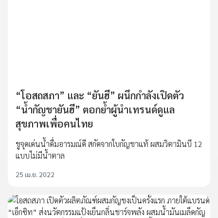
“โอสถสภา” และ “ยันฮี” ผนึกกำลังเปิดตัว
“น้ำกัญชายันฮี” ตอกย้ำผู้นำเทรนด์ดูแล
สุขภาพเพื่อคนไทย
ชูจุดเด่นน้ำดื่มอารมณ์ดี สกัดจากใบกัญชาแท้ ผสมวิตามินบี 12
แบบไม่มีน้ำตาล
25 เม.ย. 2022