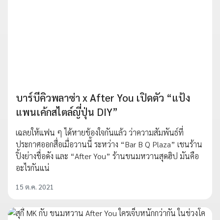
บาร์บีคิวพลาซ่า x After You เปิดตัว “แป้ง
แพนเค้กสไตล์ญี่ปุ่น DIY”
เฉลยให้แฟน ๆ ได้หายข้องใจกันแล้ว ว่าความสัมพันธ์ที่
ประกาศออกสื่อเมื่อวานนี้ ระหว่าง “Bar B Q Plaza” เชนร้าน
ปิ้งย่างชื่อดัง และ “After You” ร้านขนมหวานสุดฮิป มันคือ
อะไรกันแน่
15 ต.ค. 2021