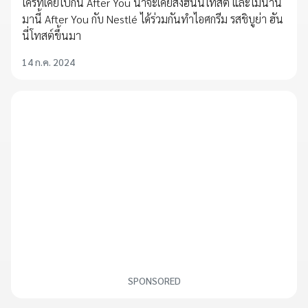
ใครที่เคยไปกิน After You น่าจะเคยสั่งฮันนี่โทสต์ และไม่นาน
มานี้ After You กับ Nestlé ได้ร่วมกันทำไอศกรีม รสชิบูย่า ฮัน
นี่โทสต์ขึ้นมา
14 ก.ค. 2024
SPONSORED