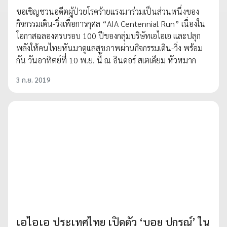
ขอเชิญชวนอดีตผู้ป่วยโรคร้ายแรงมาร่วมเป็นส่วนหนึ่งของ
กิจกรรมเดิน-วิ่งเพื่อการกุศล “AIA Centennial Run” เนื่องใน
โอกาสฉลองครบรอบ 100 ปีของกลุ่มบริษัทเอไอเอ และปลุก
พลังให้คนไทยหันมาดูแลสุขภาพผ่านกิจกรรมเดิน-วิ่ง พร้อม
กัน วันอาทิตย์ที่ 10 พ.ย. นี้ ณ อินดอร์ สเตเดียม หัวหมาก
3 ก.ย. 2019
เอไอเอ ประเทศไทย เปิดตัว ‘บอย ปกรณ์’ ใน