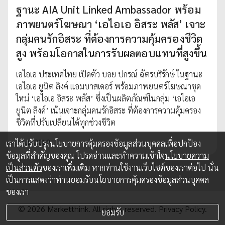
ฐานะ AIA Unit Linked Ambassador พร้อม
ภาพยนตร์โฆษณา ‘เอไอเอ อิสระ พลัส’ เจาะ
กลุ่มคนรักอิสระ ที่ต้องการความคุ้มครองชีวิต
สูง พร้อมโอกาสในการรับผลตอบแทนที่สูงขึ้น
เอไอเอ ประเทศไทย เปิดตัว บอย ปกรณ์ ฉัตรบริรักษ์ ในฐานะ
เอไอเอ ยูนิต ลิงค์ แอมบาสเดอร์ พร้อมภาพยนตร์โฆษณาชุด
ใหม่ ‘เอไอเอ อิสระ พลัส’ ซึ่งเป็นผลิตภัณฑ์ในกลุ่ม ‘เอไอเอ
ยูนิต ลิงค์’ เน้นเจาะกลุ่มคนรักอิสระ ที่ต้องการความคุ้มครอง
ชีวิตที่ปรับเปลี่ยนได้ทุกช่วงชีวิต
3 ก.ย. 2019
เราได้ปรับปรุงนโยบายการคุ้มครองข้อมูลส่วนบุคคลเพื่อปกป้อง
ข้อมูลที่สำคัญของคุณ โปรดอ่านและทำความเข้าใจ
นโยบายความ
เป็นส่วนตัว
ของเราเพิ่มเติม หากท่านใช้งานเว็บไซต์ของเราต่อไป นั่น
เป็นการแสดงว่าท่านยอมรับนโยบายการคุ้มครองข้อมูลส่วนบุคคล
ของเรา
© 2026 Marketthink. All rights reserved.
Privacy Policy.
ยอมรับ