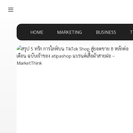
HOME
MARKETING
BUSINESS
T