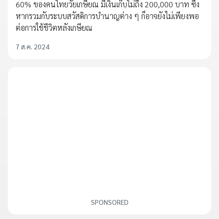
60% ของคนไทยวัยเกษียณ มีเงินเก็บไม่ถึง 200,000 บาท ซึ่ง
หากรวมกับระบบสวัสดิการบำนาญต่าง ๆ ก็อาจยังไม่เพียงพอ
ต่อการใช้ชีวิตหลังเกษียณ
7 ส.ค. 2024
SPONSORED