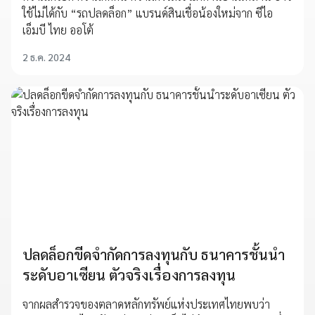
ใช้ไม่ได้กับ “รถปลดล็อก” แบรนด์สินเชื่อน้องใหม่จาก ซีไอ
เอ็มบี ไทย ออโต้
2 ธ.ค. 2024
ปลดล็อกขีดจำกัดการลงทุนกับ ธนาคารชั้นนำ
ระดับอาเซียน ตัวจริงเรื่องการลงทุน
จากผลสำรวจของตลาดหลักทรัพย์แห่งประเทศไทยพบว่า