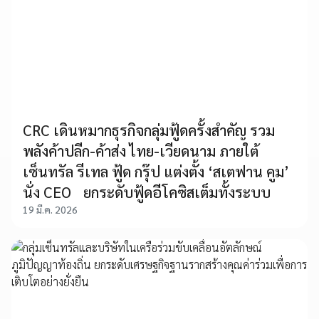
CRC เดินหมากธุรกิจกลุ่มฟู้ดครั้งสำคัญ รวม
พลังค้าปลีก-ค้าส่ง ไทย-เวียดนาม ภายใต้
เซ็นทรัล รีเทล ฟู้ด กรุ๊ป แต่งตั้ง ‘สเตฟาน คูม’
นั่ง CEO ยกระดับฟู้ดอีโคซิสเต็มทั้งระบบ
19 มี.ค. 2026