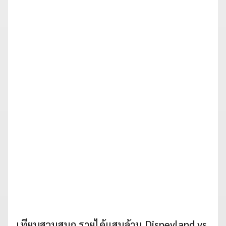
เทียบสวนสนุก รายได้แสนล้าน Disneyland vs