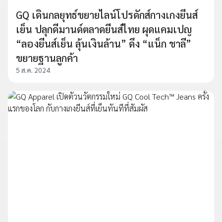
GQ เดินกลยุทธ์ขยายไลน์โปรดักส์กางเกงยีนส์
เย็น ปลุกดีมานด์ตลาดยีนส์ไทย ผุดแคมเปญ
“ลองยีนส์เย็น ลุ้นเงินล้าน” ดึง “แน็ก ชาลี”
ขยายฐานลูกค้า
5 ส.ค. 2024